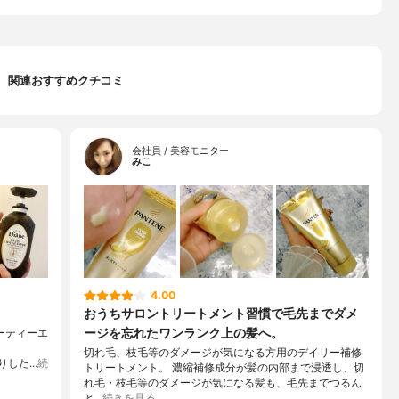
関連おすすめクチコミ
会社員 / 美容モニター
みこ
4.00
おうちサロントリートメント習慣で毛先までダメ
ージを忘れたワンランク上の髪へ。
ーティーエ
切れ毛、枝毛等のダメージが気になる方用のデイリー補修
かりした…
続
トリートメント。 濃縮補修成分が髪の内部まで浸透し、切
れ毛・枝毛等のダメージが気になる髪も、毛先までつるん
と…
続きを見る