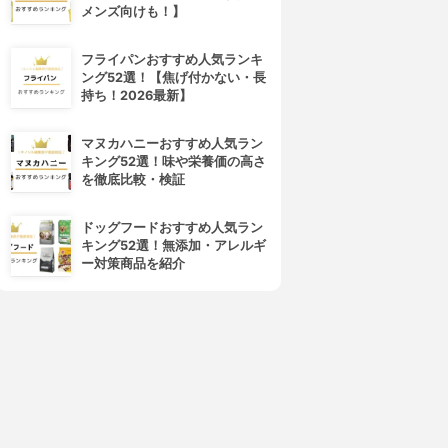
メンズ向けも！】
フライパンおすすめ人気ランキ
ング52選！【焦げ付かない・長
4位
5位
持ち！2026最新】
マヌカハニーおすすめ人気ラン
キング52選！味や栄養価の高さ
を徹底比較・検証
ドッグフードおすすめ人気ラン
キング52選！無添加・アレルギ
ー対策商品を紹介
MARU(マル)
Elujuda(エルジューダ)
トリートメント
エマルジョン+
3.92
3.91
(1)
(24)
¥2,090
¥1,829