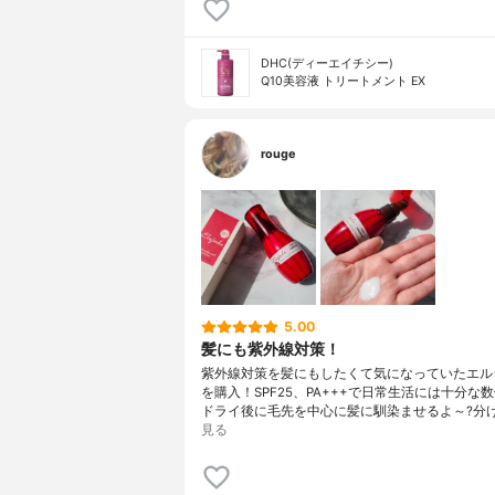
DHC(ディーエイチシー)
Q10美容液 トリートメント EX
rouge
5.00
髪にも紫外線対策！
紫外線対策を髪にもしたくて気になっていたエル
を購入！SPF25、PA+++で日常生活には十分な
ドライ後に毛先を中心に髪に馴染ませるよ～?分
見る