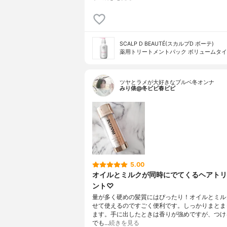
SCALP D BEAUTÉ(スカルプD ボーテ)
薬用トリートメントパック ボリュームタ
ツヤとラメが大好きなブルベ冬オンナ
みり俵@冬ビビ春ビビ
5.00
オイルとミルクが同時にでてくるヘアトリ
ント♡
量が多く硬めの髪質にはぴったり！オイルとミル
せて使えるのですごく便利です。しっかりまとま
ます。手に出したときは香りが強めですが、つけ
でも…
続きを見る