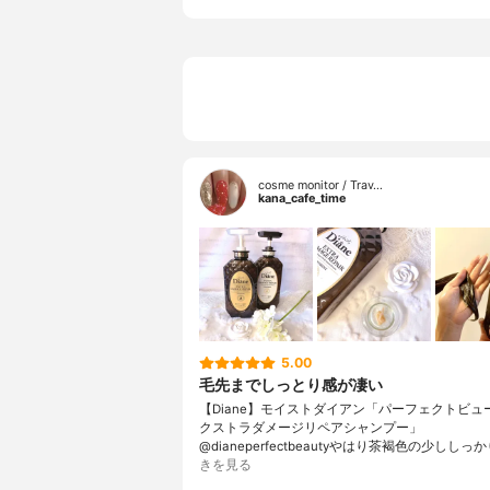
cosme monitor / Trav…
kana_cafe_time
5.00
毛先までしっとり感が凄い
【Diane】モイストダイアン「パーフェクトビュ
クストラダメージリペアシャンプー」
@dianeperfectbeautyやはり茶褐色の少ししっ
きを見る