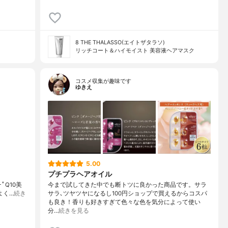
8 THE THALASSO(エイトザタラソ)
リッチコート＆ハイモイスト 美容液ヘアマスク
コスメ収集が趣味です
ゆきえ
5.00
プチプラヘアオイル
.｡･ﾟQ10美
今まで試してきた中でも断トツに良かった商品です。サラ
よく…
続き
サラ､ツヤツヤになるし100円ショップで買えるからコスパ
も良き！香りも好きすぎて色々な色を気分によって使い
分…
続きを見る