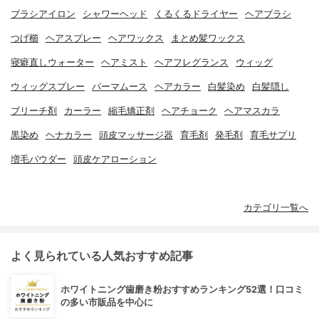
ブラシアイロン
シャワーヘッド
くるくるドライヤー
ヘアブラシ
つげ櫛
ヘアスプレー
ヘアワックス
まとめ髪ワックス
寝癖直しウォーター
ヘアミスト
ヘアフレグランス
ウィッグ
ウィッグスプレー
パーマムース
ヘアカラー
白髪染め
白髪隠し
ブリーチ剤
カーラー
縮毛矯正剤
ヘアチョーク
ヘアマスカラ
黒染め
ヘナカラー
頭皮マッサージ器
育毛剤
発毛剤
育毛サプリ
増毛パウダー
頭皮ケアローション
カテゴリ一覧へ
よく見られている人気おすすめ記事
ホワイトニング歯磨き粉おすすめランキング52選！口コミ
の多い市販品を中心に