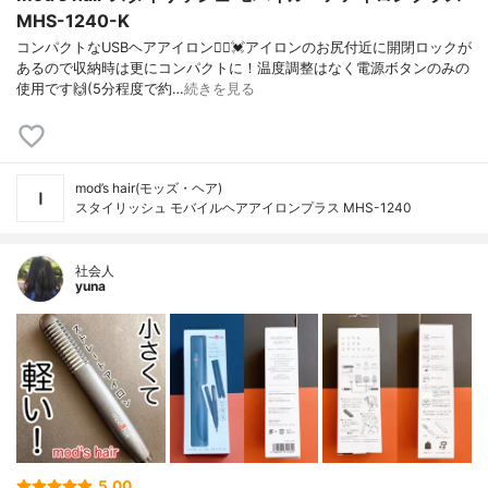
MHS-1240-K
コンパクトなUSBヘアアイロン🙆‍♀️💓アイロンのお尻付近に開閉ロックが
あるので収納時は更にコンパクトに！温度調整はなく電源ボタンのみの
使用です🙌(5分程度で約…
続きを見る
mod’s hair(モッズ・ヘア)
スタイリッシュ モバイルヘアアイロンプラス MHS-1240
社会人
yuna
5.00