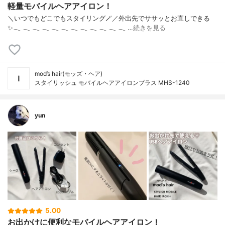
軽量モバイルヘアアイロン！
＼いつでもどこでもスタイリング🪄／外出先でササッとお直しできる
✨‪𓂃‬ ‪𓂃‬ ‪𓂃‬ ‪𓂃‬ ‪𓂃‬ ‪𓂃‬ ‪𓂃‬ ‪𓂃‬ ‪𓂃‬ ‪𓂃‬ ‪𓂃‬ ‪𓂃‬ …
続きを見る
mod’s hair(モッズ・ヘア)
スタイリッシュ モバイルヘアアイロンプラス MHS-1240
yun
5.00
お出かけに便利なモバイルヘアアイロン！