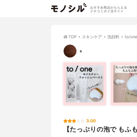
おすすめ商品がもらえる
クチコミポイ活サイト
TOP
スキンケア
洗顔料
to/
s
3.00
【たっぷりの泡で もふ