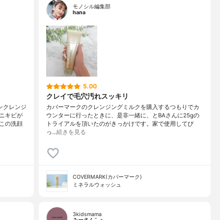
モノシル編集部
hana
5.00
クレイで毛穴汚れスッキリ
ンクレンジ
カバーマークのクレンジングミルクを購入するつもりでカ
ニキビが
ウンターに行ったときに、是非一緒に、とBAさんに25gの
この洗顔
トライアルを頂いたのがきっかけです。家で使用してび
っ…
続きを見る
COVERMARK(カバーマーク)
ミネラルウォッシュ
3kidsmama