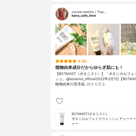
cosme monitor / Trav…
kana_cafe_time
5.00
植物由来成分だからゆらぎ肌にも！
【BOTANIST（ボタニスト）】「ボタニカルフ
シュ」@botanist_official2022年3月1日【BOTA
植物由来の洗浄成…
続きを見る
BOTANIST(ボタニスト)
ボタニカルフェイスウォッシュ デューイ
ャー