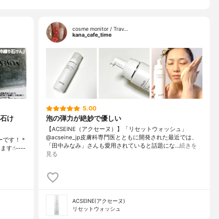
cosme monitor / Trav…
kana_cafe_time
5.00
石け
泡の弾力が絶妙で優しい
【ACSEINE（アクセーヌ）】「リセットウォッシュ」
@acseine_jp皮膚科専門医とともに開発された最近では、
ーです！＊
「田中みなみ」さんも愛用されていると話題にな…
続きを
☝︎----
見る
ACSEINE(アクセーヌ)
リセットウォッシュ