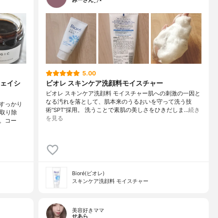
みーさん¨̮⸝⋆
5.00
ェイシ
ビオレ スキンケア洗顔料モイスチャー
ビオレ スキンケア洗顔料 モイスチャー肌への刺激の一因と
なる汚れを落として、肌本来のうるおいを守って洗う技
すっかり
術“SPT”採用。 洗うことで素肌の美しさをひきだしま…
続き
く取り除
を見る
。コー
Bioré(ビオレ)
スキンケア洗顔料 モイスチャー
美容好きママ
せあら