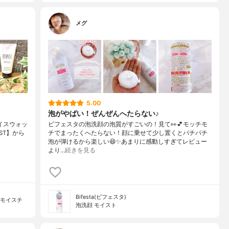
メグ
5.00
泡がやばい！ぜんぜんへたらない♪
ェイスウォッ
ビフェスタの泡洗顔の泡質がすごいの！見て👀💕モッチモ
NIST】から
チでまったくへたらない！顔に乗せて少し置くとパチパチ
泡が弾けるから楽しい😆✨あまりに感動しすぎてレビュー
より…
続きを見る
Bifesta(ビフェスタ)
ーモイスチ
泡洗顔 モイスト