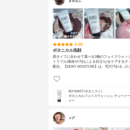
まるもふ
5.00
ボタニカル洗顔
肌タイプに合わせて選べる3種のフェイスウォッシ
トラブル(角栓や汚れによる目立ち)をケアするテ
配合。【DEWY MOISTURE】は、毛穴汚れを…
続
BOTANIST(ボタニスト)
ボタニカルフェイスウォッシュ デューイ
ャー
メグ