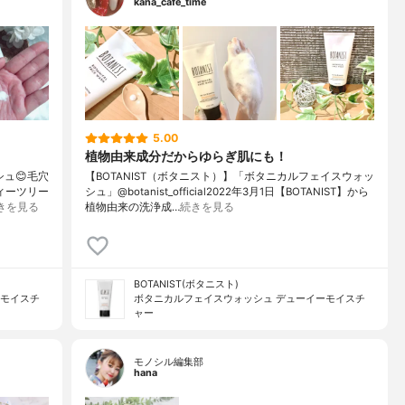
kana_cafe_time
5.00
植物由来成分だからゆらぎ肌にも！
ュ😊毛穴
【BOTANIST（ボタニスト）】「ボタニカルフェイスウォッ
ィーツリー
シュ」@botanist_official2022年3月1日【BOTANIST】から
きを見る
植物由来の洗浄成…
続きを見る
BOTANIST(ボタニスト)
ーモイスチ
ボタニカルフェイスウォッシュ デューイーモイスチ
ャー
モノシル編集部
hana