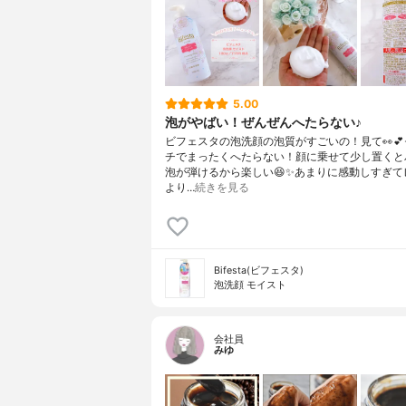
5.00
泡がやばい！ぜんぜんへたらない♪
ビフェスタの泡洗顔の泡質がすごいの！見て👀
チでまったくへたらない！顔に乗せて少し置くと
泡が弾けるから楽しい😆✨あまりに感動しすぎて
より…
続きを見る
Bifesta(ビフェスタ)
泡洗顔 モイスト
会社員
みゆ