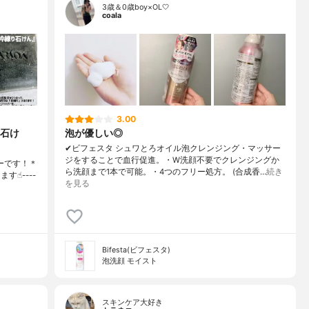
3歳＆0歳boy×OL🤍
coala
3.00
石け
泡が優しい◎
✔︎ビフェスタ シュワとろオイル泡クレンジング・マッサー
ジをすることで血行促進。・W洗顔不要でクレンジングか
ーです！＊
ら洗顔まで1本で可能。・4つのフリー処方。 (合成香…
続き
☝︎----
を見る
Bifesta(ビフェスタ)
泡洗顔 モイスト
スキンケア大好き