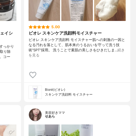
5.00
ェイシ
ビオレ スキンケア洗顔料モイスチャー
ビオレ スキンケア洗顔料 モイスチャー肌への刺激の一因と
なる汚れを落として、肌本来のうるおいを守って洗う技
すっかり
術“SPT”採用。 洗うことで素肌の美しさをひきだしま…
続き
く取り除
を見る
。コー
Bioré(ビオレ)
スキンケア洗顔料 モイスチャー
美容好きママ
せあら