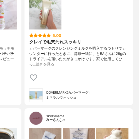
5.00
クレイで毛穴汚れスッキリ
モッチモ
カバーマークのクレンジングミルクを購入するつもりでカ
パチパチ
ウンターに行ったときに、是非一緒に、とBAさんに25gの
レビュー
トライアルを頂いたのがきっかけです。家で使用してび
っ…
続きを見る
COVERMARK(カバーマーク)
ミネラルウォッシュ
3kidsmama
みーさん¨̮⸝⋆