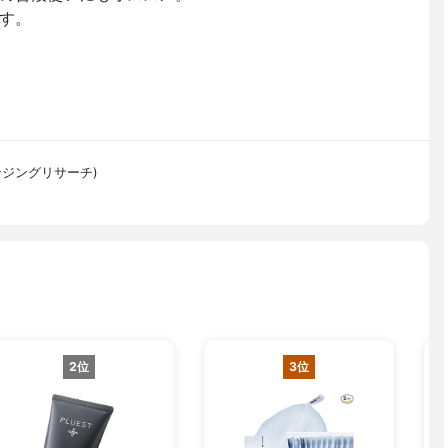
す。
クレンジングリサーチ)
2位
3位