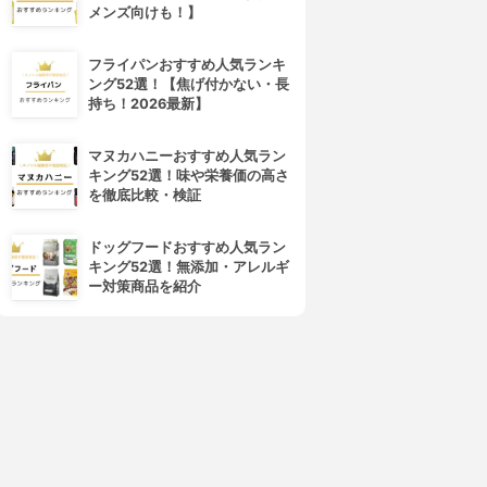
メンズ向けも！】
フライパンおすすめ人気ランキ
ング52選！【焦げ付かない・長
持ち！2026最新】
PLUEST(プルエスト)
ORBIS(オルビス)
マンナンジェリー ハイドロウ
オルビスユー ウォッシュ
マヌカハニーおすすめ人気ラン
ォッシュ
3.92
(25)
キング52選！味や栄養価の高さ
¥980
3.96
(11)
を徹底比較・検証
¥1,680
ドッグフードおすすめ人気ラン
キング52選！無添加・アレルギ
ー対策商品を紹介