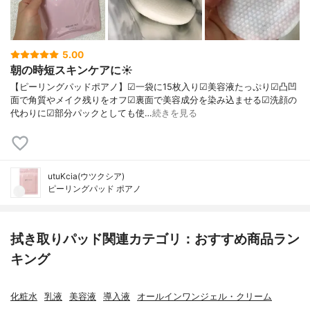
5.00
朝の時短スキンケアに☀️
【ピーリングパッドポアノ】☑一袋に15枚入り☑美容液たっぷり☑凸凹
面で角質やメイク残りをオフ☑裏面で美容成分を染み込ませる☑洗顔の
代わりに☑部分パックとしても使…
続きを見る
utuKcia(ウツクシア)
ピーリングパッド ポアノ
拭き取りパッド関連カテゴリ：おすすめ商品ラン
キング
化粧水
乳液
美容液
導入液
オールインワンジェル・クリーム