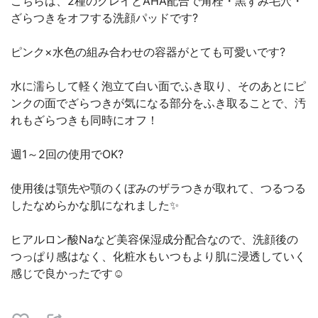
こちらは、2種のクレイとAHA配合で角栓・黒ずみ毛穴・
ざらつきをオフする洗顔パッドです?
ピンク×水色の組み合わせの容器がとても可愛いです?
水に濡らして軽く泡立て白い面でふき取り、そのあとにピ
ンクの面でざらつきが気になる部分をふき取ることで、汚
れもざらつきも同時にオフ！
週1～2回の使用でOK?
使用後は顎先や顎のくぼみのザラつきが取れて、つるつる
したなめらかな肌になれました✨
ヒアルロン酸Naなど美容保湿成分配合なので、洗顔後の
つっぱり感はなく、化粧水もいつもより肌に浸透していく
感じで良かったです☺️