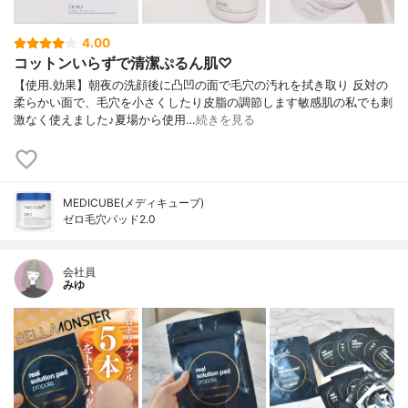
4.00
コットンいらずで清潔ぷるん肌♡
【使用.効果】朝夜の洗顔後に凸凹の面で毛穴の汚れを拭き取り 反対の
柔らかい面で、毛穴を小さくしたり皮脂の調節します敏感肌の私でも刺
激なく使えました♪夏場から使用…
続きを見る
MEDICUBE(メディキューブ)
ゼロ毛穴パッド2.0
会社員
みゆ