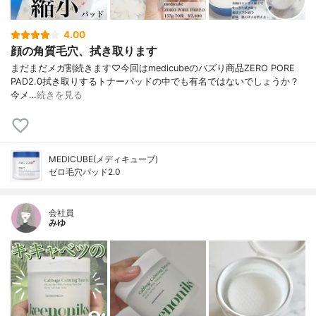
4.00
顔の角質毛穴、拭き取ります
まだまだメガ割続きます♡⁡⁡今回はmedicubeのバズり商品ZERO PORE
PAD2.0⁡⁡拭き取りするトナーパッドの中でも有名ではないでしょうか？⁡
今メ…
続きを見る
MEDICUBE(メディキューブ)
ゼロ毛穴パッド2.0
会社員
みゆ