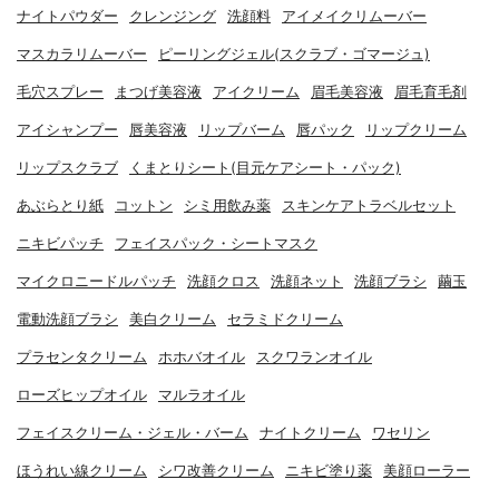
ナイトパウダー
クレンジング
洗顔料
アイメイクリムーバー
マスカラリムーバー
ピーリングジェル(スクラブ・ゴマージュ)
毛穴スプレー
まつげ美容液
アイクリーム
眉毛美容液
眉毛育毛剤
アイシャンプー
唇美容液
リップバーム
唇パック
リップクリーム
リップスクラブ
くまとりシート(目元ケアシート・パック)
あぶらとり紙
コットン
シミ用飲み薬
スキンケアトラベルセット
ニキビパッチ
フェイスパック・シートマスク
マイクロニードルパッチ
洗顔クロス
洗顔ネット
洗顔ブラシ
繭玉
電動洗顔ブラシ
美白クリーム
セラミドクリーム
プラセンタクリーム
ホホバオイル
スクワランオイル
ローズヒップオイル
マルラオイル
フェイスクリーム・ジェル・バーム
ナイトクリーム
ワセリン
ほうれい線クリーム
シワ改善クリーム
ニキビ塗り薬
美顔ローラー