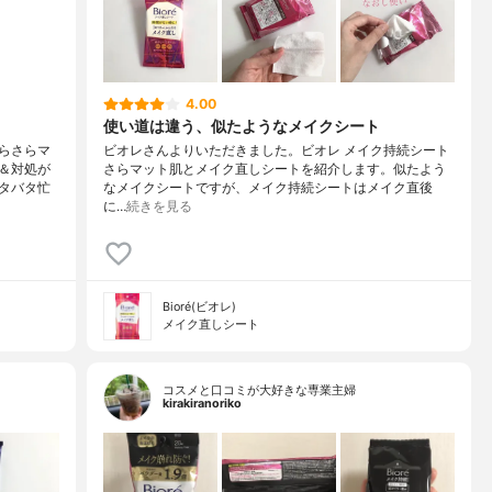
4.00
使い道は違う、似たようなメイクシート
らさらマ
ビオレさんよりいただきました。ビオレ メイク持続シート
＆対処が
さらマット肌とメイク直しシートを紹介します。似たよう
タバタ忙
なメイクシートですが、メイク持続シートはメイク直後
に…
続きを見る
Bioré(ビオレ)
メイク直しシート
コスメと口コミが大好きな専業主婦
kirakiranoriko