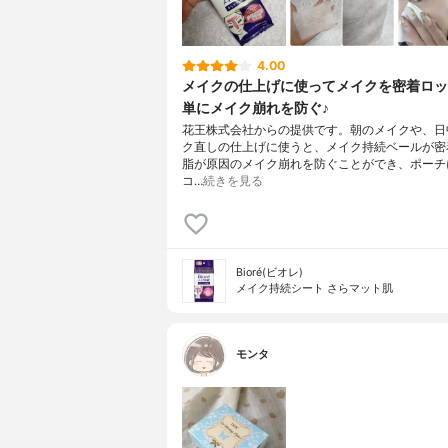
4.00
メイクの仕上げに使ってメイクを密着ロッ
単にメイク崩れを防ぐ♪
花王株式会社からの提供です。朝のメイクや、日
ク直しの仕上げに使うと、メイク持続ベールが密着
脂が原因のメイク崩れを防ぐことができ、ポーチ
コ…
続きを見る
Bioré(ビオレ)
メイク持続シート さらマット肌
モンタ