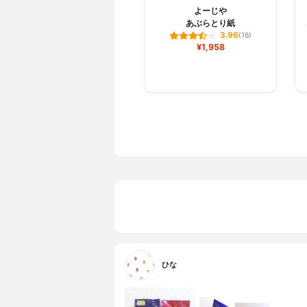
よーじや
あぶらとり紙
3.96
(16)
¥1,958
ひな