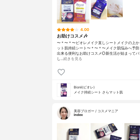
4.00
お助けコスメ🎶
〜＊〜＊〜ビオレメイク直しシートメイクの上か
ット肌持続シート〜＊〜＊〜⁡メイク肌悩みへ予防
出来る便利なお助けコスメ💮新生活が始まってバ
し…
続きを見る
Bioré(ビオレ)
メイク持続シート さらマット肌
美容ブロガー / コスメマニア
index