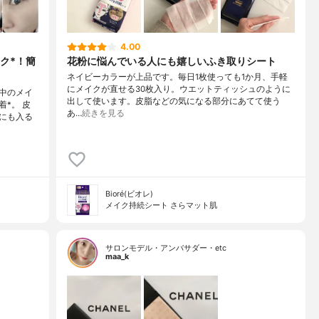
4.00
ク*！簡
花粉に悩んでいる人にも嬉しいふき取りシート
ネイビーカラーが上品です。毎日1枚使っても1か月、手軽
にメイクが直せる30枚入り。ウエットティッシュのように
中のメイ
出して使います。皮脂などの気になる部分にあてて使う
*。 皮
あ…
続きを見る
にも入る
Bioré(ビオレ)
メイク持続シート さらマット肌
サロンモデル・アンバサダー・etc
maa_k