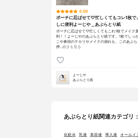
5.00
ポーチに忍ばせて♡忙しくてもコレ1枚で
しに便利よーじや＿あぶらとり紙
ポーチに忍ばせて♡忙しくてもこれ1枚でメイク
利！！よーじやのあぶらとり紙です。1枚でしっ
こや鼻頭のテカリやメイクの崩れも、このあぶら
押…
続きを見る
よーじや
あぶらとり紙
あぶらとり紙関連カテゴリ
化粧水
乳液
美容液
導入液
オールイ