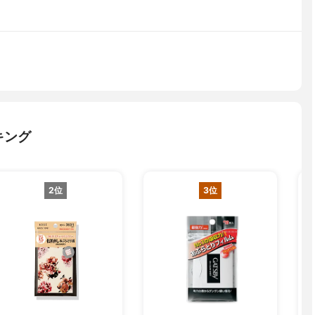
キング
2位
3位