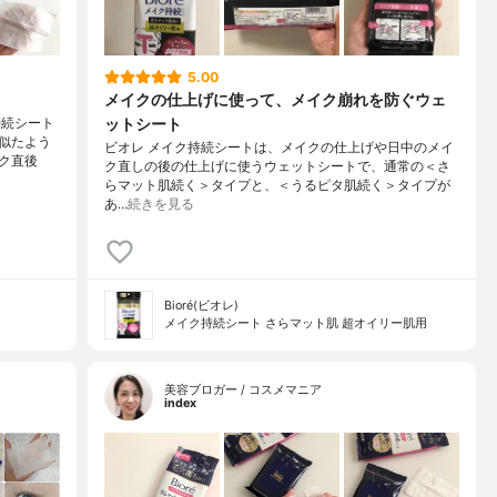
5.00
メイクの仕上げに使って、メイク崩れを防ぐウェ
ットシート
持続シート
似たよう
ビオレ メイク持続シートは、メイクの仕上げや日中のメイ
ク直後
ク直しの後の仕上げに使うウェットシートで、通常の＜さ
らマット肌続く＞タイプと、＜うるピタ肌続く＞タイプが
あ…
続きを見る
Bioré(ビオレ)
メイク持続シート さらマット肌 超オイリー肌用
美容ブロガー / コスメマニア
index