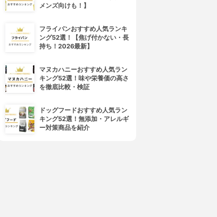
メンズ向けも！】
無印良品(MUJI)
GATSBY(ギャツビー)
紙おしろい
パウダーあぶらとり紙
3.86
3.84
(1)
フライパンおすすめ人気ランキ
¥190
¥100
ング52選！【焦げ付かない・長
持ち！2026最新】
マヌカハニーおすすめ人気ラン
キング52選！味や栄養価の高さ
を徹底比較・検証
ドッグフードおすすめ人気ラン
キング52選！無添加・アレルギ
ー対策商品を紹介