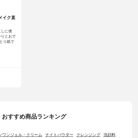
メイク直
直しに便
かりとおで
とり紙で
：おすすめ商品ランキング
ンワンジェル・クリーム
ナイトパウダー
クレンジング
洗顔料