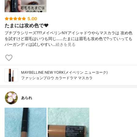
5.00
たまには攻め色で♥︎
プチプラシリーズ???メイベリンNYアイシャドウやらマスカラは 攻め色
を試すけど眉毛はいつも同じ……たまには眉毛も攻め色で?っていっても
バーガンディは試しやすい…
続きを見る
MAYBELLINE NEW YORK(メイベリン ニューヨーク)
ファッションブロウ カラードラマ マスカラ
あられ