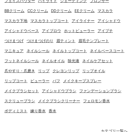
フェイスパウダー
ハイライト
シェーディング
ブロンザー
BBクリーム
CCクリーム
DDクリーム
EEクリーム
マスカラ
マスカラ下地
マスカラトップコート
アイライナー
アイシャドウ
アイシャドウベース
アイブロウ
ホットビューラー
アイプチ
つけまつげ
つけまつげのり
眉ティント
眉毛テンプレート
マニキュア
ネイルシール
ネイルトップコート
ネイルベースコート
フットネイルシール
ネイルオイル
除光液
ネイルケアセット
爪やすり・爪磨き
リップ
クレヨンリップ
リップオイル
リップコート
ビューラー
パフ
メイクキープスプレー
メイクブラシセット
アイシャドウブラシ
ファンデーションブラシ
スクリューブラシ
メイクブラシクリーナー
フェロモン香水
ボディミスト
練り香水
香水
カテゴリ一覧へ