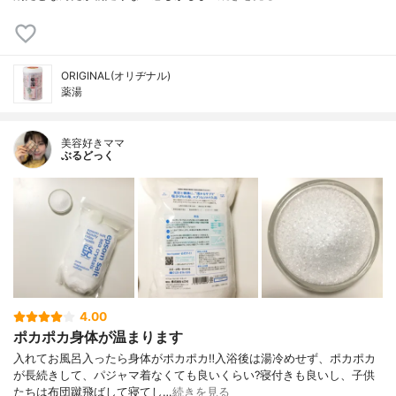
ORIGINAL(オリヂナル)
薬湯
美容好きママ
ぶるどっく
4.00
ポカポカ身体が温まります
入れてお風呂入ったら身体がポカポカ‼️⁣入浴後は湯冷めせず、ポカポカ
が長続きして、パジャマ着なくても良いくらい?⁣寝付きも良いし、子供
たちは布団蹴飛ばして寝てし…
続きを見る