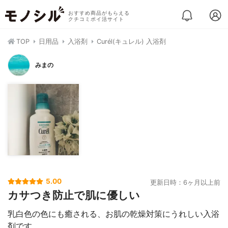
おすすめ商品がもらえる
クチコミポイ活サイト
TOP
日用品
入浴剤
Curél(キュレル) 入浴剤
みまの
5.00
更新日時：6ヶ月以上前
カサつき防止で肌に優しい
乳白色の色にも癒される、お肌の乾燥対策にうれしい入浴
剤です。