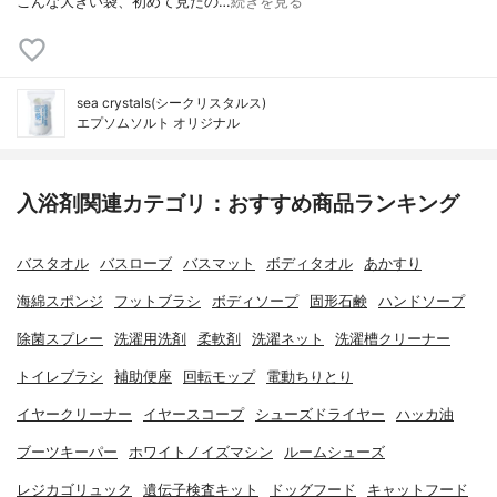
こんな大きい袋、初めて見たの…
続きを見る
sea crystals(シークリスタルス)
エプソムソルト オリジナル
入浴剤関連カテゴリ：おすすめ商品ランキング
バスタオル
バスローブ
バスマット
ボディタオル
あかすり
海綿スポンジ
フットブラシ
ボディソープ
固形石鹸
ハンドソープ
除菌スプレー
洗濯用洗剤
柔軟剤
洗濯ネット
洗濯槽クリーナー
トイレブラシ
補助便座
回転モップ
電動ちりとり
イヤークリーナー
イヤースコープ
シューズドライヤー
ハッカ油
ブーツキーパー
ホワイトノイズマシン
ルームシューズ
レジカゴリュック
遺伝子検査キット
ドッグフード
キャットフード