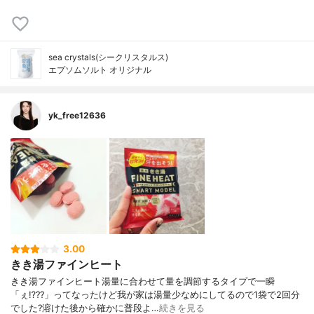
sea crystals(シークリスタルス)
エプソムソルト オリジナル
yk_free12636
3.00
きき湯ファインヒート
きき湯ファインヒート湯量に合わせて量を調節するタイプで一瞬
「ぇ⁉️??」ってなったけど我が家は湯量少なめにしてるので1袋で2回分
でした?溶けた後から確かに普段よ…
続きを見る