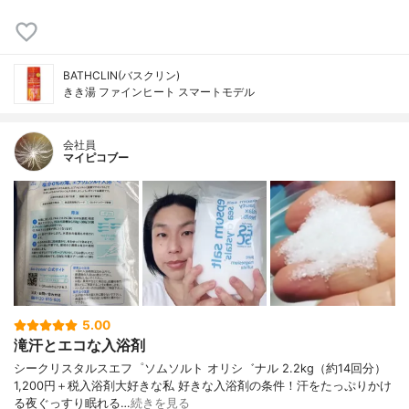
BATHCLIN(バスクリン)
きき湯 ファインヒート スマートモデル
会社員
マイピコブー
5.00
滝汗とエコな入浴剤
シークリスタルスエフ゜ソムソルト オリシ゛ナル 2.2kg（約14回分）
1,200円＋税入浴剤大好きな私 好きな入浴剤の条件！汗をたっぷりかけ
る夜ぐっすり眠れる…
続きを見る