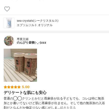
sea crystals(シークリスタルス)
エプソムソルト オリジナル
専業主婦
のんびり昼寝(-_-)zzz
5.00
デリケートな肌にも安心
普通の◯◯クリンとかだと蕁麻疹が出る子どもでも、コレは特に無添
加とか書いてないけど肌に蕁麻疹が出ません。そして他の無添加の入浴
剤だとなんだか物足りない感じがしま…
続きを見る