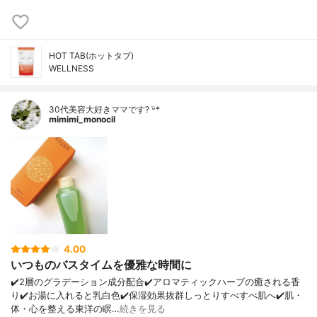
HOT TAB(ホットタブ)
WELLNESS
30代美容大好きママです? ᵕ̈*
mimimi_monocil
4.00
いつものバスタイムを優雅な時間に
✔️2層のグラデーション成分配合✔️アロマティックハーブの癒される香
り✔️お湯に入れると乳白色✔️保湿効果抜群しっとりすべすべ肌へ✔️肌・
体・心を整える東洋の瞑…
続きを見る