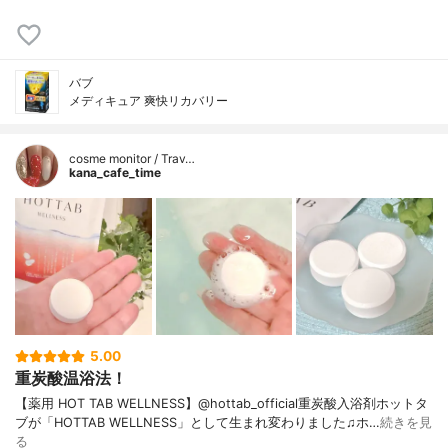
バブ
メディキュア 爽快リカバリー
cosme monitor / Trav…
kana_cafe_time
5.00
重炭酸温浴法！
【薬用 HOT TAB WELLNESS】@hottab_official重炭酸入浴剤ホットタ
ブが「HOTTAB WELLNESS」として生まれ変わりました♫ホ…
続きを見
る