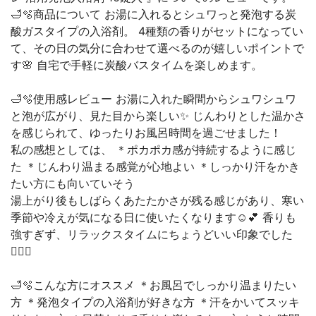
🛁🫧商品について お湯に入れるとシュワっと発泡する炭
酸ガスタイプの入浴剤。 4種類の香りがセットになってい
て、その日の気分に合わせて選べるのが嬉しいポイントで
す🌸 自宅で手軽に炭酸バスタイムを楽しめます。
🛁🫧使用感レビュー お湯に入れた瞬間からシュワシュワ
と泡が広がり、見た目から楽しい✨ じんわりとした温かさ
を感じられて、ゆったりお風呂時間を過ごせました！
私の感想としては、 ＊ポカポカ感が持続するように感じ
た ＊じんわり温まる感覚が心地よい ＊しっかり汗をかき
たい方にも向いていそう
湯上がり後もしばらくあたたかさが残る感じがあり、寒い
季節や冷えが気になる日に使いたくなります☺️💕 香りも
強すぎず、リラックスタイムにちょうどいい印象でした
🙆‍♀️✨
🛁🫧こんな方にオススメ ＊お風呂でしっかり温まりたい
方 ＊発泡タイプの入浴剤が好きな方 ＊汗をかいてスッキ