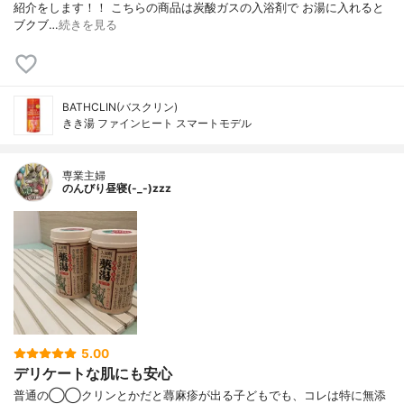
紹介をします！！ こちらの商品は炭酸ガスの入浴剤で お湯に入れると
ブクブ…
続きを見る
BATHCLIN(バスクリン)
きき湯 ファインヒート スマートモデル
専業主婦
のんびり昼寝(-_-)zzz
5.00
デリケートな肌にも安心
普通の◯◯クリンとかだと蕁麻疹が出る子どもでも、コレは特に無添