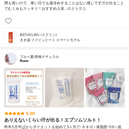
間も長いので、寒い日でも湯冷めすることはない感じです汗が出ること
でむくみもスッキリ！おすすめ入浴…
続きを見る
BATHCLIN(バスクリン)
きき湯 ファインヒート スマートモデル
ブルベ夏/骨格ナチュラル
Ruuu
5.00
ありえないくらい汗が出る！エプソムソルト！
昨年5月半ばからダイエットを始めて3ヶ月で-６キロ✨体脂肪-5%✨成