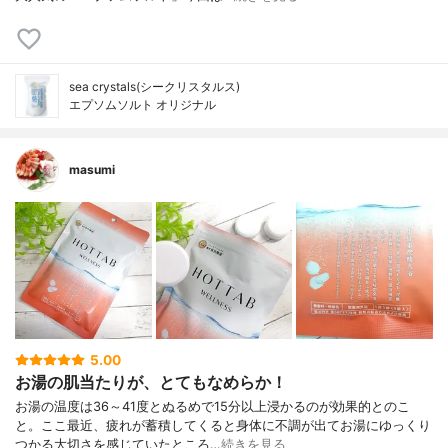
sea crystals(シークリスタルス)
エプソムソルト オリジナル
masumi
5.00
お湯の肌当たりが、とてもなめらか！
お湯の温度は36～41度とぬるめで15分以上浸かるのが効果的とのこ
と。ここ最近、疲れが蓄積してくると身体に不調が出てお湯にゆっくり
つかる大切さを感じていたところ…
続きを見る