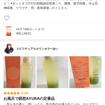
と！ ※ホットタブの17の効能諸症状肩こり、腰痛、疲労回復、冷え症、
神経痛、リウマチ、痔、産前産後…
続きを見る
HOT TAB(ホットタブ)
WELLNESS
スピリチュアルカウンセラーあい
5.00
お風呂で瞑想AYURAの定番品
・安らぎの香り・肌しっとり・乳白色のお湯カモミール、ローズマリ