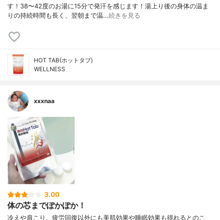
す！38〜42度のお湯に15分で発汗を感じます！湯上り後の身体の温ま
りの持続時間も長く、翌朝まで温…
続きを見る
HOT TAB(ホットタブ)
WELLNESS
xxxnaa
3.00
体の芯までぽかぽか！
冷えや肩こり、疲労回復以外にも美肌効果や睡眠効果も得れるとのこ