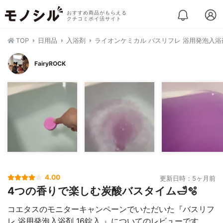
おすすめ商品がもらえる
クチコミポイ活サイト
TOP
日用品
入浴剤
ライオンケミカル バスリフレ 浴用発泡入浴
FairyROCK
4.00
更新日時：5ヶ月前
4つの香りで楽しむ炭酸バスタイム🛁🫧
コエタスのモニターキャンペーンでいただいた『バスリフ
レ 浴用発泡入浴剤 16錠入 』についてのレビューです。