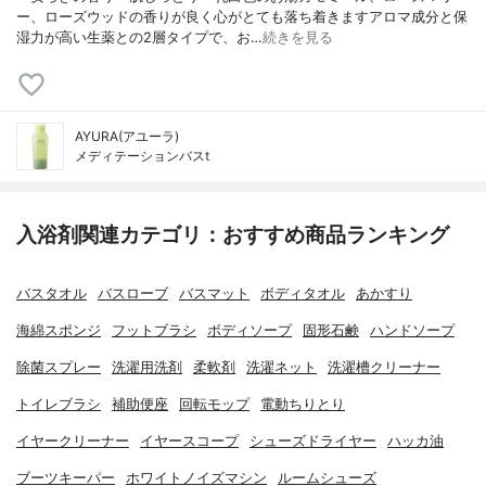
ー、ローズウッドの香りが良く心がとても落ち着きますアロマ成分と保
湿力が高い生薬との2層タイプで、お…
続きを見る
AYURA(アユーラ)
メディテーションバスt
入浴剤関連カテゴリ：おすすめ商品ランキング
バスタオル
バスローブ
バスマット
ボディタオル
あかすり
海綿スポンジ
フットブラシ
ボディソープ
固形石鹸
ハンドソープ
除菌スプレー
洗濯用洗剤
柔軟剤
洗濯ネット
洗濯槽クリーナー
トイレブラシ
補助便座
回転モップ
電動ちりとり
イヤークリーナー
イヤースコープ
シューズドライヤー
ハッカ油
ブーツキーパー
ホワイトノイズマシン
ルームシューズ