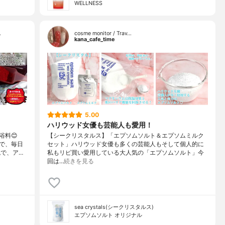
WELLNESS
…
cosme monitor / Trav…
kana_cafe_time
5.00
ハリウッド女優も芸能人も愛用！
浴料😊
【シークリスタルス】「エプソムソルト＆エプソムミルク
合で、毎日
セット」ハリウッド女優も多くの芸能人もそして個人的に
で、ア…
私もリピ買い愛用している大人気の「エプソムソルト」今
回は…
続きを見る
sea crystals(シークリスタルス)
エプソムソルト オリジナル