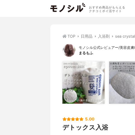
おすすめ商品がもらえる
クチコミポイ活サイト
TOP
日用品
入浴剤
sea cr
モノシル公式レビュアー/美容皮膚科
まるもふ
5.00
デトックス入浴