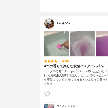
FairyROCK
4.00
4つの香りで楽しむ炭酸バスタイム🛁🫧
コエタスのモニターキャンペーンでいただいた『
レ 浴用発泡入浴剤 16錠入 』についてのレビューで
🫧商品について お湯に入れるとシュワっと発泡す
を見る
ライオンケミカル