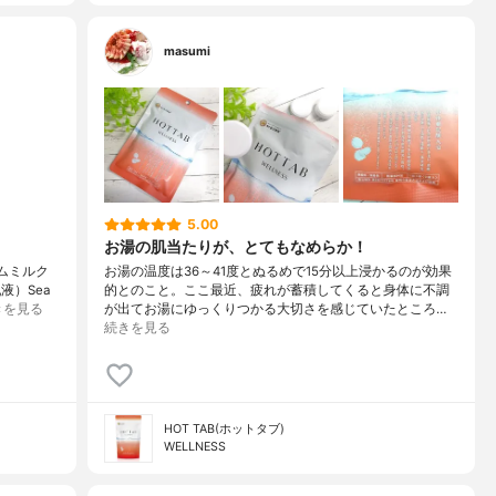
masumi
5.00
お湯の肌当たりが、とてもなめらか！
ムミルク
お湯の温度は36～41度とぬるめで15分以上浸かるのが効果
液）Sea
的とのこと。ここ最近、疲れが蓄積してくると身体に不調
きを見る
が出てお湯にゆっくりつかる大切さを感じていたところ…
続きを見る
HOT TAB(ホットタブ)
WELLNESS