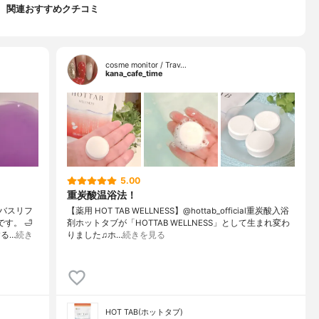
関連おすすめクチコミ
cosme monitor / Trav…
kana_cafe_time
5.00
重炭酸温浴法！
バスリフ
【薬用 HOT TAB WELLNESS】@hottab_official重炭酸入浴
す。 🛁
剤ホットタブが「HOTTAB WELLNESS」として生まれ変わ
る…
続き
りました♫ホ…
続きを見る
HOT TAB(ホットタブ)