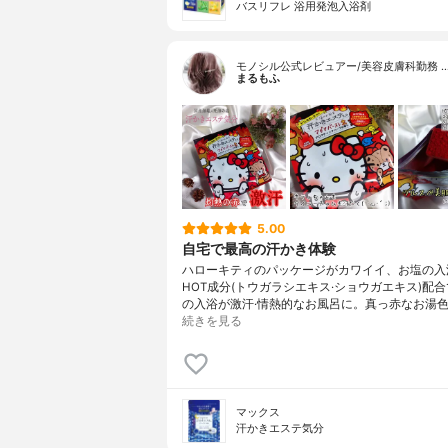
バスリフレ 浴用発泡入浴剤
モノシル公式レビュアー/美容皮膚科勤務 
まるもふ
5.00
自宅で最高の汗かき体験
ハローキティのパッケージがカワイイ、お塩の入
HOT成分(トウガラシエキス·ショウガエキス)配
の入浴が激汗·情熱的なお風呂に。真っ赤なお湯色
続きを見る
マックス
汗かきエステ気分