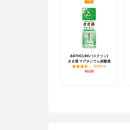
BATHCLIN(バスクリン)
きき湯 マグネシウム炭酸湯
3.92
(12)
¥526