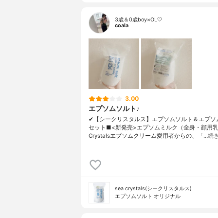
3歳＆0歳boy×OL🤍
coala
3.00
エプソムソルト♪
✔︎【シークリスタルス】エプソムソルト＆エプソ
セット■<新発売>エプソムミルク（全身・顔用乳
Crystalsエプソムクリーム愛用者からの、「…
続
sea crystals(シークリスタルス)
エプソムソルト オリジナル