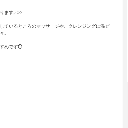
𓈒𓂂◌𓏸
しているところのマッサージや、クレンジングに混ぜ
々。
すめです💮