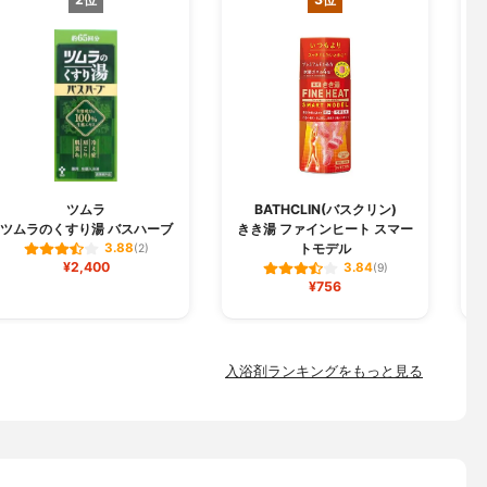
ツムラ
BATHCLIN(バスクリン)
ツムラのくすり湯 バスハーブ
きき湯 ファインヒート スマー
トモデル
3.88
(2)
¥2,400
3.84
(9)
¥756
入浴剤ランキングをもっと見る