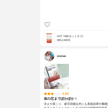
HOT TAB(ホットタブ)
WELLNESS
xxxnaa
3.00
体の芯までぽかぽか！
冷えや肩こり、疲労回復以外にも美肌効果や睡眠
れるとのこと！ ※ホットタブの17の効能諸症状肩