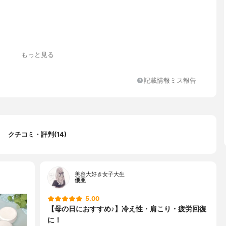
トリウム炭酸ナトリウム
もっと見る
]炭酸水素ナトリウム、炭酸ナトリウム [その他の成分]無水クエン
000、ビタミンC・Na 他2成分
記載情報ミス報告
クチコミ・評判(14)
美容大好き女子大生
優亜
5.00
【母の日におすすめ♪】冷え性・肩こり・疲労回復
に！