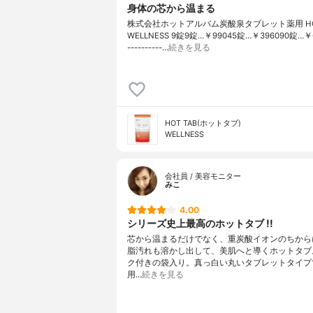
身体の芯から温まる
株式会社ホットアルバム炭酸泉タブレット薬用 HOT
WELLNESS 9錠9錠…￥99045錠…￥396090錠…￥6
----------…
続きを見る
HOT TAB(ホットタブ)
WELLNESS
会社員 / 美容モニター
みこ
4.00
シリーズ史上最高のホットタブ !!
芯から温まるだけでなく、重炭酸イオンのちから
脂汚れも溶かし出して、美肌へと導くホットタブ
ク付きの袋入り。真っ白い丸いタブレットタイプ
用…
続きを見る