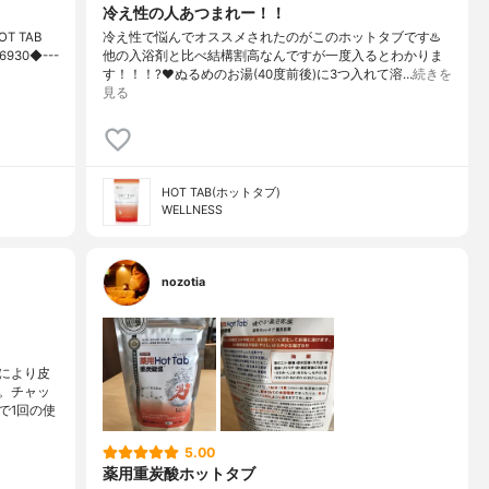
冷え性の人あつまれー！！
 TAB
冷え性で悩んでオススメされたのがこのホットタブです♨️
930◆---
他の入浴剤と比べ結構割高なんですが一度入るとわかりま
す！！！?❤️ぬるめのお湯(40度前後)に3つ入れて溶…
続きを
見る
HOT TAB(ホットタブ)
WELLNESS
nozotia
により皮
。チャッ
で1回の使
5.00
薬用重炭酸ホットタブ