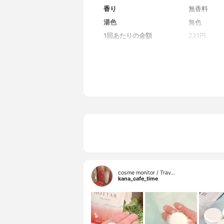
香り
無香料
湯色
無色
1回あたりの金額
221円
代表的な成分
炭酸水素ナ
全成分
[有効成分
酸、PEG6
cosme monitor / Trav…
kana_cafe_time