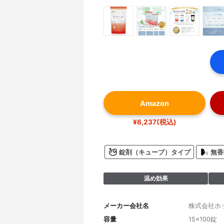
Amazon
¥6,237(税込)
錠剤（キューブ）タイプ
無香
温め効果
メーカー会社名
株式会社ホ
容量
15×100錠