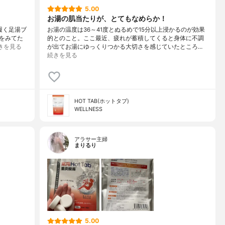
5.00
お湯の肌当たりが、とてもなめらか！
の履く足湯ブ
お湯の温度は36～41度とぬるめで15分以上浸かるのが効果
をみてた
的とのこと。ここ最近、疲れが蓄積してくると身体に不調
きを見る
が出てお湯にゆっくりつかる大切さを感じていたところ…
続きを見る
HOT TAB(ホットタブ)
WELLNESS
アラサー主婦
まりるり
5.00