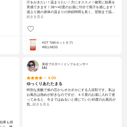
汗をかきたい！温まりたい！方にオススメ！確実に効果を
実感できます！38〜42度のお湯に15分で発汗を感じます！
湯上り後の身体の温まりの持続時間も長く、翌朝まで温…
続きを見る
HOT TAB(ホットタブ)
WELLNESS
美容ブロガー / インフルエンサー
LiLi
4.00
ゆっくりあたたまる
特別な炭酸で体の芯からポカポカにする入浴剤です。私は
お風呂は熱めが好きなのですが、４０度のお湯に入れて使
ってみると、今まではぬるいと感じていた40度のお風呂が
気…
続きを見る
効果も得
こり、腰