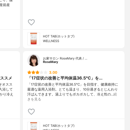
産前産
HOT TAB(ホットタブ)
WELLNESS
お家サロン RoseMary 代表 / …
RoseMary
3.00
ススメ
「17症状の改善と平均体温36.5℃」を...
そオスス
「17症状の改善と平均体温36.5℃」を目指す、健康維持に
入浴して
最適な薬用入浴剤。とても温まり、10分過ぎるとじんわり
かり冷え
汗ばんできます。湯上りでもポカポカして、冷え性の…
続
きを見る
HOT TAB(ホットタブ)