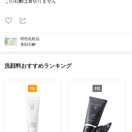
この石鹸は裏切りません
明色化粧品
美顔石鹸
洗顔料おすすめランキング
1位
2位