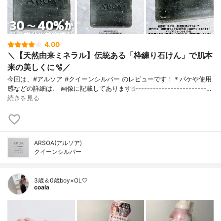
4.00
＼【天然由来ミネラル】伝統ある「枠練り石けん」で肌本
来の美しくに🫧／
今回は、#アルソア #クイーンシルバー のレビューです！＊パケや使用
感などの詳細は、 画像に記載してあります☝︎------------------------…
続きを見る
ARSOA(アルソア)
クイーンシルバー
3歳＆0歳boy×OL🤍
coala