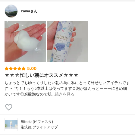
zawaさん
5.00
☆☆☆忙しい朝にオススメ☆☆☆
ちょっとでもゆっくりしたい朝の為に私にとって外せないアイテムです
(*´︶`*)！！もう5本以上は使ってます☺️泡がほんっとーーーにきめ細
かいです◎炭酸泡なので肌…
続きを見る
Bifesta(ビフェスタ)
泡洗顔 ブライトアップ