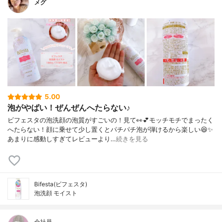
メグ
5.00
泡がやばい！ぜんぜんへたらない♪
ビフェスタの泡洗顔の泡質がすごいの！見て👀💕モッチモチでまったく
へたらない！顔に乗せて少し置くとパチパチ泡が弾けるから楽しい😆✨
あまりに感動しすぎてレビューより…
続きを見る
Bifesta(ビフェスタ)
泡洗顔 モイスト
会社員