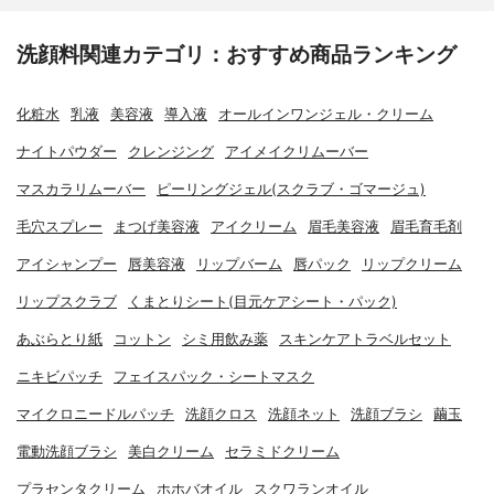
洗顔料関連カテゴリ：おすすめ商品ランキング
化粧水
乳液
美容液
導入液
オールインワンジェル・クリーム
ナイトパウダー
クレンジング
アイメイクリムーバー
マスカラリムーバー
ピーリングジェル(スクラブ・ゴマージュ)
毛穴スプレー
まつげ美容液
アイクリーム
眉毛美容液
眉毛育毛剤
アイシャンプー
唇美容液
リップバーム
唇パック
リップクリーム
リップスクラブ
くまとりシート(目元ケアシート・パック)
あぶらとり紙
コットン
シミ用飲み薬
スキンケアトラベルセット
ニキビパッチ
フェイスパック・シートマスク
マイクロニードルパッチ
洗顔クロス
洗顔ネット
洗顔ブラシ
繭玉
電動洗顔ブラシ
美白クリーム
セラミドクリーム
プラセンタクリーム
ホホバオイル
スクワランオイル