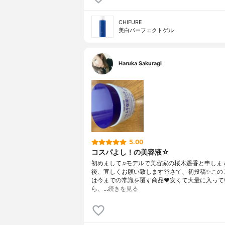
CHIFURE
美白パーフェクトゲル
Haruka Sakuragi
5.00
コスパよし！の美容液☆
初めまして♫モデルで美容家の桜木遥香と申しま
後、宜しくお願い致します??さて、初投稿✨この
は今までの常識を覆す商品❤️安くて大量に入って
ら、…
続きを見る