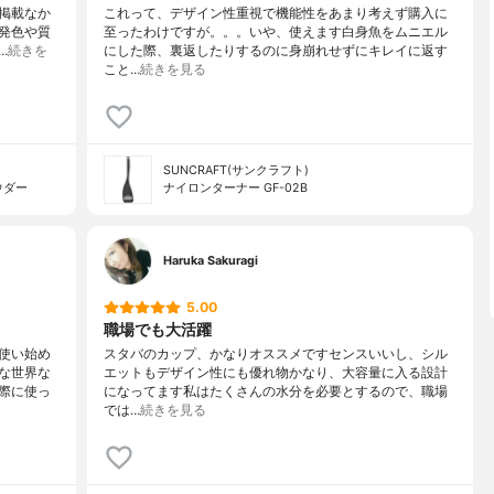
は掲載なか
これって、デザイン性重視で機能性をあまり考えず購入に
発色や質
至ったわけですが。。。いや、使えます白身魚をムニエル
…
続きを
にした際、裏返したりするのに身崩れせずにキレイに返す
こと…
続きを見る
SUNCRAFT(サンクラフト)
ウダー
ナイロンターナー GF-02B
Haruka Sakuragi
5.00
職場でも大活躍
使い始め
スタバのカップ、かなりオススメですセンスいいし、シル
な世界な
エットもデザイン性にも優れ物かなり、大容量に入る設計
際に使っ
になってます私はたくさんの水分を必要とするので、職場
では…
続きを見る