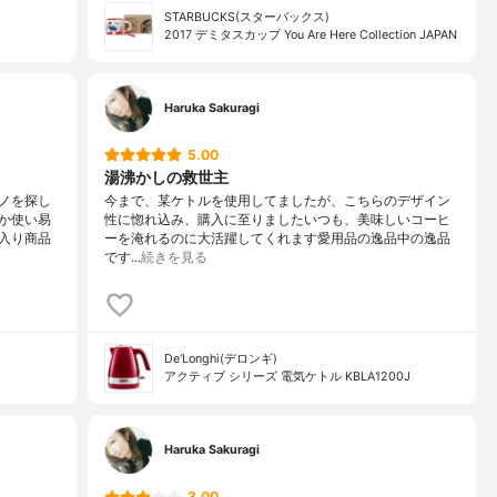
STARBUCKS(スターバックス)
2017 デミタスカップ You Are Here Collection JAPAN
Haruka Sakuragi
5.00
湯沸かしの救世主
ノを探し
今まで、某ケトルを使用してましたが、こちらのデザイン
か使い易
性に惚れ込み、購入に至りましたいつも、美味しいコーヒ
入り商品
ーを淹れるのに大活躍してくれます愛用品の逸品中の逸品
です…
続きを見る
De'Longhi(デロンギ)
アクティブ シリーズ 電気ケトル KBLA1200J
Haruka Sakuragi
3.00