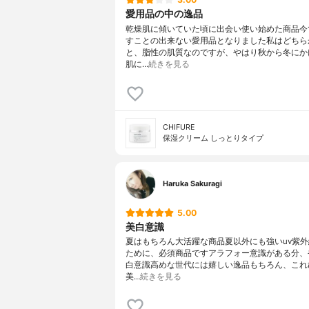
愛用品の中の逸品
乾燥肌に傾いていた頃に出会い使い始めた商品今
すことの出来ない愛用品となりました私はどちら
と、脂性の肌質なのですが、やはり秋から冬にか
肌に…
続きを見る
CHIFURE
保湿クリーム しっとりタイプ
Haruka Sakuragi
5.00
美白意識
夏はもちろん大活躍な商品夏以外にも強いuv紫
ために、必須商品ですアラフォー意識がある分、
白意識高めな世代には嬉しい逸品もちろん、これ
美…
続きを見る