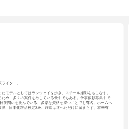
家ライター。
またモデルとしてはランウェイを歩き、スチール撮影をもこなす。
るため、多くの案件を欲している最中でもある。仕事依頼募集中で
、日夜闘いを挑んでいる。多彩な資格を持つことでも有名。ホームヘ
0点獲得、日本化粧品検定3級。躍進は述べただけに留まらず、将来有