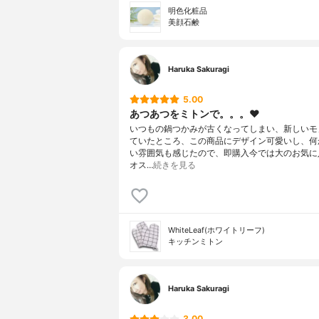
明色化粧品
美顔石鹸
Haruka Sakuragi
5.00
あつあつをミトンで。。。❤️
いつもの鍋つかみが古くなってしまい、新しいモ
ていたところ、この商品にデザイン可愛いし、何
い雰囲気も感じたので、即購入今では大のお気に
オス…
続きを見る
WhiteLeaf(ホワイトリーフ)
キッチンミトン
Haruka Sakuragi
3.00