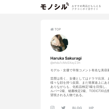
おすすめ商品がもらえる
クチコミポイ活サイト
TOP
Haruka Sakuragi
@ehdu1cMoSXayZ3h
モデル・女優で辛辣コメント有名な美容
芸歴は長く、女優としてはドラマ出演、
様々な顔を持つ反面、まだ発展途上にあ
ありながらも、化粧品検定1級を目指し
ルパー2級、秘書検定2級、TOEIC73
望視される人物である。
BLOG
HP