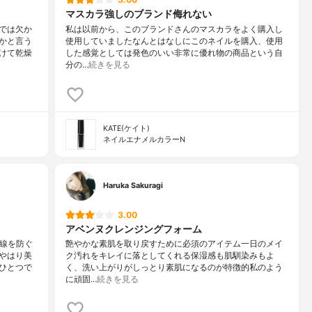
マスカラ強しのブランド侮れない
では欠か
私は以前から、このブランドさんのマスカラをよく購入し
かと言う
使用していましたなんとはなしにこのネイルを購入、使用
けて乾燥
した感覚としては発色のいい非常に優れ物の商品という自
分の…
続きを見る
KATE(ケイト)
ネイルエナメルカラーN
Haruka Sakuragi
3.00
アベンヌクレンジングフォーム
外線を防ぐ
艶やかな素肌を取り戻すために必須のアイテム一日のメイ
やはり美
ク汚れをキレイに落としてくれる保湿感も肌馴染みもよ
ひとつで
く、洗い上がりがしっとり素肌になるのが特徴的私のよう
に頑固…
続きを見る