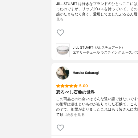
JILL STUART は好きなブランドのひとつここに
ったのですが、リップグロスを持っていて、その
感がたまらなく良く、愛用してましたぷるるん唇
見る
JILL STUART(ジルスチュアート)
エアリーチュール ラスティング ルースパ
Haruka Sakuragi
5.00
恐るべし石鹸の世界
この商品との出会いはそんな遠い話ではないです
の衝撃は凄まじいものがありました石鹸て、こん
の？て、衝撃が走りましたこれはもう皆さんに実
て頂…
続きを見る