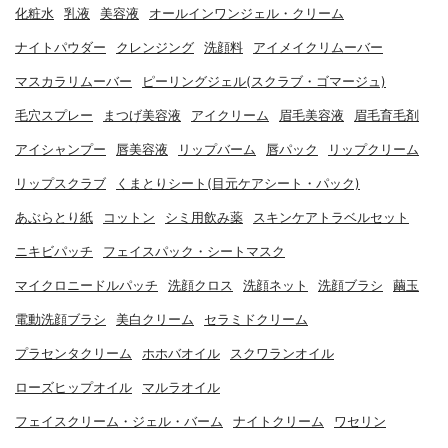
化粧水
乳液
美容液
オールインワンジェル・クリーム
ナイトパウダー
クレンジング
洗顔料
アイメイクリムーバー
マスカラリムーバー
ピーリングジェル(スクラブ・ゴマージュ)
毛穴スプレー
まつげ美容液
アイクリーム
眉毛美容液
眉毛育毛剤
アイシャンプー
唇美容液
リップバーム
唇パック
リップクリーム
リップスクラブ
くまとりシート(目元ケアシート・パック)
あぶらとり紙
コットン
シミ用飲み薬
スキンケアトラベルセット
ニキビパッチ
フェイスパック・シートマスク
マイクロニードルパッチ
洗顔クロス
洗顔ネット
洗顔ブラシ
繭玉
電動洗顔ブラシ
美白クリーム
セラミドクリーム
プラセンタクリーム
ホホバオイル
スクワランオイル
ローズヒップオイル
マルラオイル
フェイスクリーム・ジェル・バーム
ナイトクリーム
ワセリン