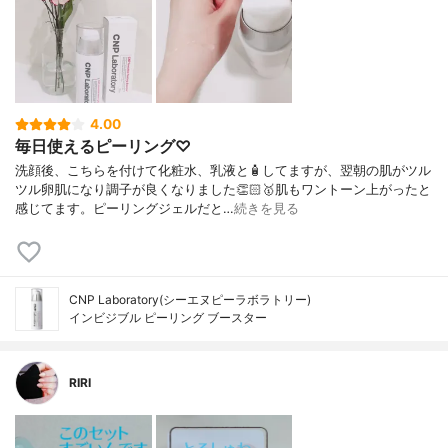
4.00
毎日使えるピーリング♡
洗顔後、こちらを付けて化粧水、乳液と🧴してますが、翌朝の肌がツル
ツル卵肌になり調子が良くなりました👏🏻🥇肌もワントーン上がったと
感じてます。ピーリングジェルだと…
続きを見る
CNP Laboratory(シーエヌピーラボラトリー)
インビジブル ピーリング ブースター
RIRI