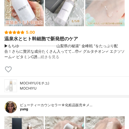
5.00
温泉水とヒト幹細胞で新発想のケア
▶もちゆ┈┈┈┈┈┈┈┈┈┈山梨県の秘湯" 金峰戦 "をたっぷり配
合！さらに贅沢な成分たくさん入ってて…🥹✓ グルタチオン✓ エクソソ
ーム✓ ビタミンC誘…
続きを見る
MOCHIYU(モチユ)
MOCHIYU
ビューティーカウンセラー☆化粧品販売☆メ…
yung