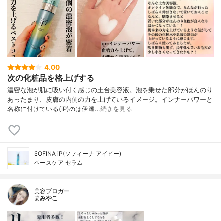
4.00
次の化粧品を格上げする
濃密な泡が肌に吸い付く感じの土台美容液。泡を乗せた部分がほんのり
あったまり、皮膚の内側の力を上げているイメージ。インナーパワーと
名称に付けている(iP)のは伊達…
続きを見る
SOFINA iP(ソフィーナ アイピー)
ベースケア セラム
美容ブロガー
まみやこ