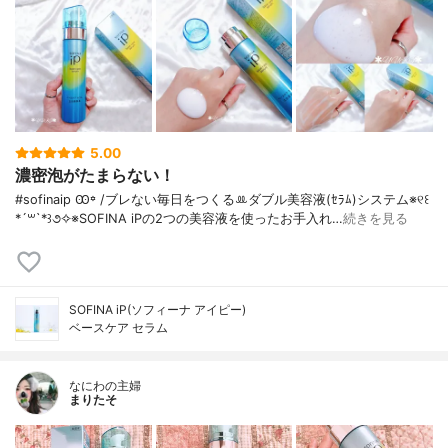
5.00
濃密泡がたまらない！
#sofinaip Ꙭ꙳ / ブレない毎日をつくるꔛ‬ダブル美容液(ｾﾗﾑ)システム※୧꒰
*´꒳`*꒱૭✧※SOFINA iPの2つの美容液を使ったお手入れ…
続きを見る
SOFINA iP(ソフィーナ アイピー)
ベースケア セラム
なにわの主婦
まりたそ