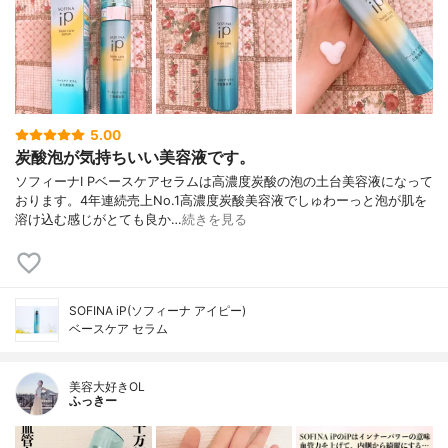
5.00
炭酸泡が気持ちいい美容液です。
ソフィーナI Pベースケアセラムは高濃度炭酸の泡の土台美容液になって
おります。4年連続売上No.1高濃度炭酸美容液でしゅわーっと泡が肌を
溶け込む感じがとても良か…
続きを見る
SOFINA iP(ソフィーナ アイピー)
ベースケア セラム
美容大好きOL
ふっきー