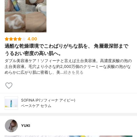
4.00
過酷な乾燥環境でこわばりがちな肌を、 角層最深部まで
うるおい密度の高い肌へ。
ダブル美容液ケア！ソフィーナと言えば土台美容液。高濃度炭酸の泡の
土台美容液。毛穴より小さな約2,000万個のクリーミーな炭酸の泡がな
めらかに広がり肌に密着し、美…
続きを見る
SOFINA iP(ソフィーナ アイピー)
ベースケア セラム
YUKI