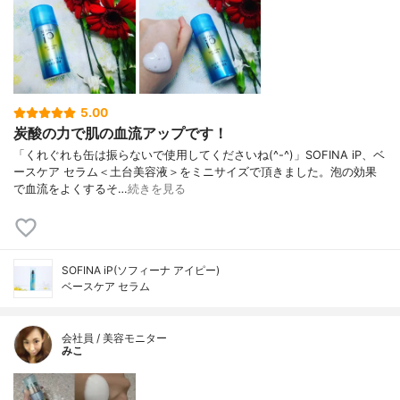
5.00
炭酸の力で肌の血流アップです！
「くれぐれも缶は振らないで使用してくださいね(^-^)」SOFINA iP、ベ
ースケア セラム＜土台美容液＞をミニサイズで頂きました。泡の効果
で血流をよくするそ…
続きを見る
SOFINA iP(ソフィーナ アイピー)
ベースケア セラム
会社員 / 美容モニター
みこ