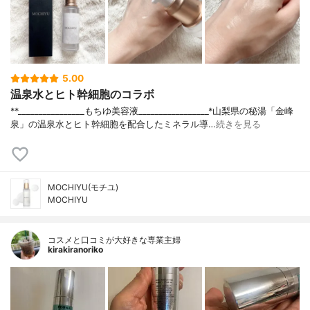
5.00
温泉水とヒト幹細胞のコラボ
**⁡________________⁡もちゆ⁡美容液⁡_________________⁡⁡⁡*山梨県の秘湯「金峰
泉」の温泉水とヒト幹細胞を配合したミネラル導…
続きを見る
MOCHIYU(モチユ)
MOCHIYU
コスメと口コミが大好きな専業主婦
kirakiranoriko