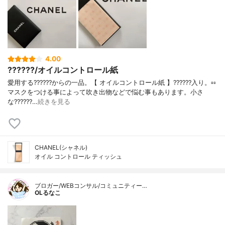
4.00
??????/オイルコントロール紙
愛用する??????からの一品。【 オイルコントロール紙 】??????入り。▫️▫️
マスクをつける事によって吹き出物などで悩む事もあります。小さ
な??????…
続きを見る
CHANEL(シャネル)
オイル コントロール ティッシュ
ブロガー/WEBコンサル/コミュニティー…
OLるなこ