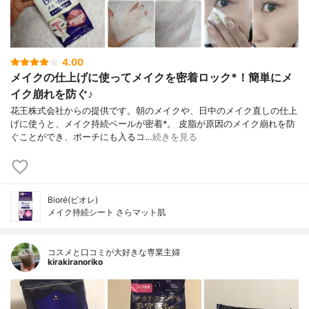
4.00
メイクの仕上げに使ってメイクを密着ロック*！簡単にメ
イク崩れを防ぐ♪
花王株式会社からの提供です。朝のメイクや、日中のメイク直しの仕上
げに使うと、メイク持続ベールが密着*。 皮脂が原因のメイク崩れを防
ぐことができ、ポーチにも入るコ…
続きを見る
Bioré(ビオレ)
メイク持続シート さらマット肌
コスメと口コミが大好きな専業主婦
kirakiranoriko