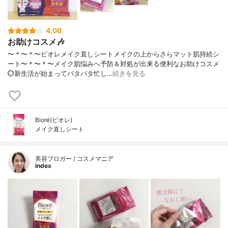
4.00
お助けコスメ🎶
〜＊〜＊〜ビオレメイク直しシートメイクの上からさらマット肌持続シ
ート〜＊〜＊〜⁡メイク肌悩みへ予防＆対処が出来る便利なお助けコスメ
💮新生活が始まってバタバタ忙し…
続きを見る
Bioré(ビオレ)
メイク直しシート
美容ブロガー / コスメマニア
index