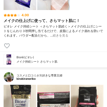
4.00
メイクの仕上げに使って、さらマット肌に！
ビオレ メイク持続シート ＜さらマット肌続く＞メイクの仕上げにシー
トをじんわり３秒間押し当てるだけで、皮脂によるメイク崩れを防いで
くれます。パウダー配合だから、…
続きを見る
Bioré(ビオレ)
メイク持続シート さらマット肌
コスメと口コミが大好きな専業主婦
kirakiranoriko