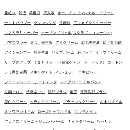
化粧水
乳液
美容液
導入液
オールインワンジェル・クリーム
ナイトパウダー
クレンジング
洗顔料
アイメイクリムーバー
マスカラリムーバー
ピーリングジェル(スクラブ・ゴマージュ)
毛穴スプレー
まつげ美容液
アイクリーム
眉毛美容液
眉毛育毛剤
アイシャンプー
唇美容液
リップバーム
唇パック
リップクリーム
リップスクラブ
くまとりシート(目元ケアシート・パック)
コットン
シミ用飲み薬
スキンケアトラベルセット
ニキビパッチ
フェイスパック・シートマスク
マイクロニードルパッチ
洗顔クロス
洗顔ネット
洗顔ブラシ
繭玉
電動洗顔ブラシ
美白クリーム
セラミドクリーム
プラセンタクリーム
ホホバオイル
スクワランオイル
ローズヒップオイル
マルラオイル
フェイスクリーム・ジェル・バーム
ナイトクリーム
ワセリン