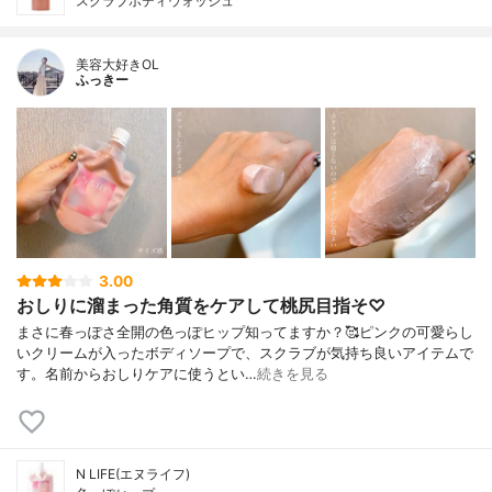
スクラブボディウォッシュ
美容大好きOL
ふっきー
3.00
おしりに溜まった角質をケアして桃尻目指そ♡
まさに春っぽさ全開の色っぽヒップ知ってますか？🥰ピンクの可愛らし
いクリームが入ったボディソープで、スクラブが気持ち良いアイテムで
す。名前からおしりケアに使うとい…
続きを見る
N LIFE(エヌライフ)