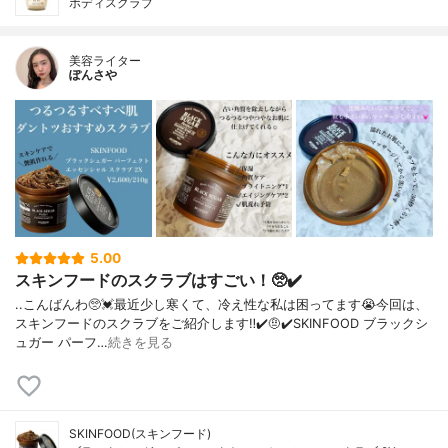
ボディスクラブ
美容ライター
ぽんさや
5.00
スキンフードのスクラブはすごい！🥺✔️
..こんばんわ🥺💓最近少し寒くて、冷え性な私は困ってます😭今回は、
スキンフードのスクラブをご紹介します‼︎✔️🤨✔️SKINFOOD ブラックシ
ュガー パーフ…
続きを見る
SKINFOOD(スキンフード)