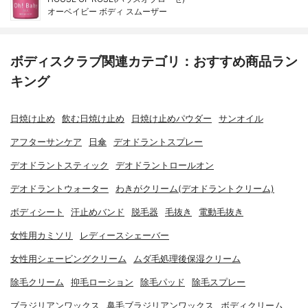
オーベイビー ボディ スムーザー
ボディスクラブ関連カテゴリ：おすすめ商品ラン
キング
日焼け止め
飲む日焼け止め
日焼け止めパウダー
サンオイル
アフターサンケア
日傘
デオドラントスプレー
デオドラントスティック
デオドラントロールオン
デオドラントウォーター
わきがクリーム(デオドラントクリーム)
ボディシート
汗止めバンド
脱毛器
毛抜き
電動毛抜き
女性用カミソリ
レディースシェーバー
女性用シェービングクリーム
ムダ毛処理後保湿クリーム
除毛クリーム
抑毛ローション
除毛パッド
除毛スプレー
ブラジリアンワックス
鼻毛ブラジリアンワックス
ボディクリーム