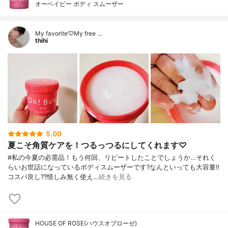
オーベイビー ボディ スムーザー
My favorite♡My free …
thihi
5.00
夏こそ角質ケアを！つるっつるにしてくれます♡
#私の今夏の必需品！もう何回、リピートしたことでしょうか…それく
らいお世話になっているボディスムーザーです?なんといっても大容量‼️
コスパ良し??惜しみ無く使え…
続きを見る
HOUSE OF ROSE(ハウスオブローゼ)