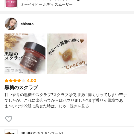
オーベイビー ボディ スムーザー
chisato
4.00
黒糖のスクラブ
甘い香りの黒糖のスクラブ?スクラブは使用後に痛くなってしまい苦手
でしたが、これに出会ってからはハマりました?まず香りが黒糖であ
ま〜いです??肌に乗せた時は、じゃ…
続きを見る
SKINFOOD(スキンフード)