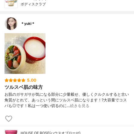
ボディスクラブ
＊yuki＊
5.00
ツルスベ肌の味方
お肌のガサガサが気になる部分に少量載せ、優しくクルクルすると古い
角質がとれて、あっという間にツルスベ肌になります！?大容量でコス
パも◎です！私は一つ使い切るのに…
続きを見る
HOUSE OF ROSE(ハウスオブローゼ)