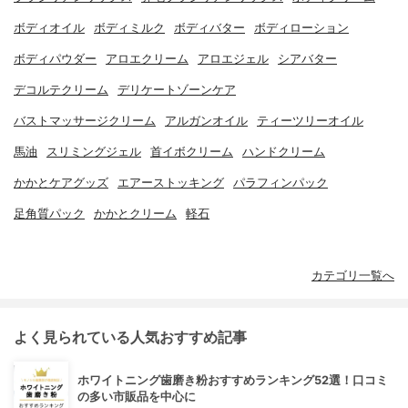
ボディオイル
ボディミルク
ボディバター
ボディローション
ボディパウダー
アロエクリーム
アロエジェル
シアバター
デコルテクリーム
デリケートゾーンケア
バストマッサージクリーム
アルガンオイル
ティーツリーオイル
馬油
スリミングジェル
首イボクリーム
ハンドクリーム
かかとケアグッズ
エアーストッキング
パラフィンパック
足角質パック
かかとクリーム
軽石
カテゴリ一覧へ
よく見られている人気おすすめ記事
ホワイトニング歯磨き粉おすすめランキング52選！口コミ
の多い市販品を中心に