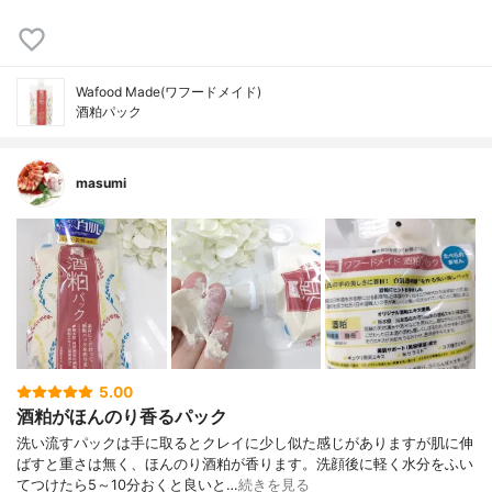
Wafood Made(ワフードメイド)
酒粕パック
masumi
5.00
酒粕がほんのり香るパック
洗い流すパックは手に取るとクレイに少し似た感じがありますが肌に伸
ばすと重さは無く、ほんのり酒粕が香ります。洗顔後に軽く水分をふい
てつけたら5～10分おくと良いと…
続きを見る