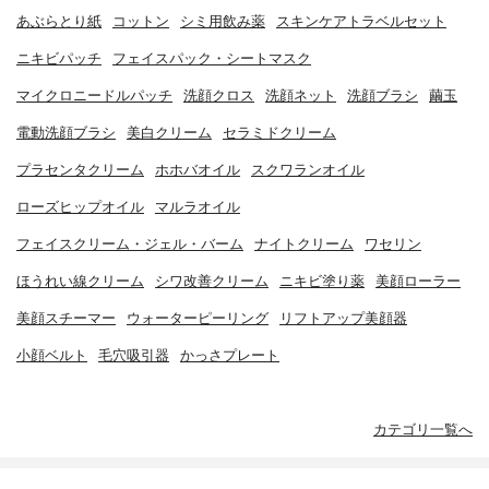
あぶらとり紙
コットン
シミ用飲み薬
スキンケアトラベルセット
ニキビパッチ
フェイスパック・シートマスク
マイクロニードルパッチ
洗顔クロス
洗顔ネット
洗顔ブラシ
繭玉
電動洗顔ブラシ
美白クリーム
セラミドクリーム
プラセンタクリーム
ホホバオイル
スクワランオイル
ローズヒップオイル
マルラオイル
フェイスクリーム・ジェル・バーム
ナイトクリーム
ワセリン
ほうれい線クリーム
シワ改善クリーム
ニキビ塗り薬
美顔ローラー
美顔スチーマー
ウォーターピーリング
リフトアップ美顔器
小顔ベルト
毛穴吸引器
かっさプレート
カテゴリ一覧へ