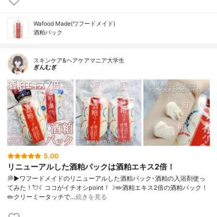
Wafood Made(ワフードメイド)
酒粕パック
スキンケア&ヘアケアマニア大学生
ぎんむぎ
5.00
リニューアルした酒粕パックは酒粕エキス2倍！
💭▶️ワフードメイドのリニューアルした酒粕パック･酒粕の入浴剤使っ
てみた！💘☾ココがイチオシpoint！☽✏️酒粕エキス2倍の酒粕パック！
✏️クリーミータッチで…
続きを見る