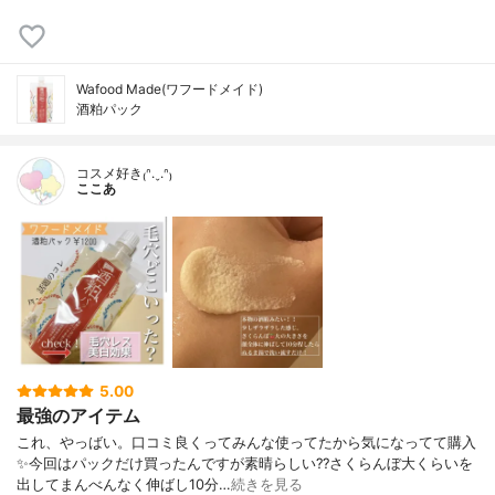
Wafood Made(ワフードメイド)
酒粕パック
コスメ好き₍ᐢ.ˬ.ᐢ₎
ここあ
5.00
最強のアイテム
これ、やっばい。口コミ良くってみんな使ってたから気になってて購入
✨今回はパックだけ買ったんですが素晴らしい??さくらんぼ大くらいを
出してまんべんなく伸ばし10分…
続きを見る