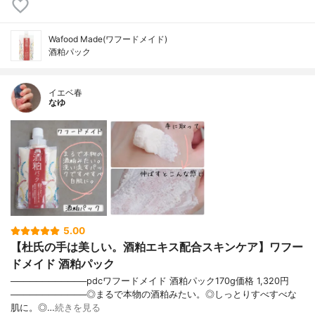
Wafood Made(ワフードメイド)
酒粕パック
イエベ春
なゆ
5.00
【杜氏の手は美しい。酒粕エキス配合スキンケア】ワフー
ドメイド 酒粕パック
────────────pdcワフードメイド 酒粕パック170g価格 1,320円
────────────◎まるで本物の酒粕みたい。◎しっとりすべすべな
肌に。◎…
続きを見る