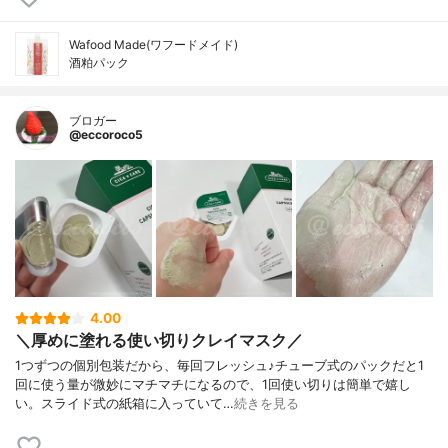
Wafood Made(ワフードメイド)
酒粕パック
ブロガー
@eccoroco5
4.00
＼厚めに塗れる使い切りクレイマスク／
1つずつの個別包装だから、毎回フレッシュ♪チューブ式のパックだと1
回に使う量が微妙にマチマチになるので、1回使い切りは簡単で嬉し
い。スライド式の紙箱に入っていて…
続きを見る