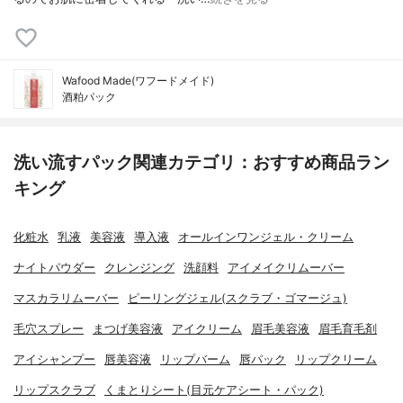
Wafood Made(ワフードメイド)
酒粕パック
洗い流すパック関連カテゴリ：おすすめ商品ラン
キング
化粧水
乳液
美容液
導入液
オールインワンジェル・クリーム
ナイトパウダー
クレンジング
洗顔料
アイメイクリムーバー
マスカラリムーバー
ピーリングジェル(スクラブ・ゴマージュ)
毛穴スプレー
まつげ美容液
アイクリーム
眉毛美容液
眉毛育毛剤
アイシャンプー
唇美容液
リップバーム
唇パック
リップクリーム
リップスクラブ
くまとりシート(目元ケアシート・パック)