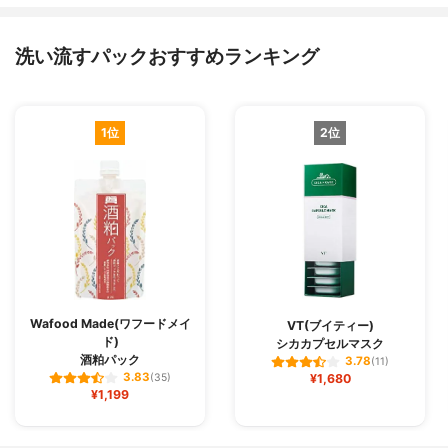
洗い流すパックおすすめランキング
1位
2位
Wafood Made(ワフードメイ
VT(ブイティー)
ド)
シカカプセルマスク
酒粕パック
3.78
(11)
3.83
(35)
¥1,680
¥1,199