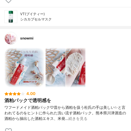
VT(ブイティー)
シカカプセルマスク
snowmi
4.00
酒粕パックで透明感を
ワフードメイド酒粕パック♡昔から酒粕を扱う杜氏の手は美しい✨と言
われてるのをヒントに作られた洗い流す酒粕パック。熊本県川津酒造の
酒粕から抽出した酒粕エキス、米発…
続きを見る