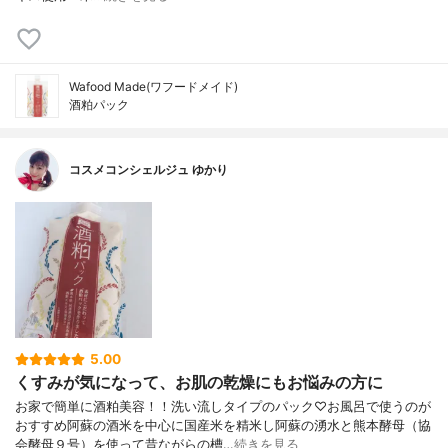
Wafood Made(ワフードメイド)
酒粕パック
コスメコンシェルジュ ゆかり
5.00
くすみが気になって、お肌の乾燥にもお悩みの方に
お家で簡単に酒粕美容！！洗い流しタイプのパック♡お風呂で使うのが
おすすめ阿蘇の酒米を中心に国産米を精米し阿蘇の湧水と熊本酵母（協
会酵母９号）を使って昔ながらの槽…
続きを見る