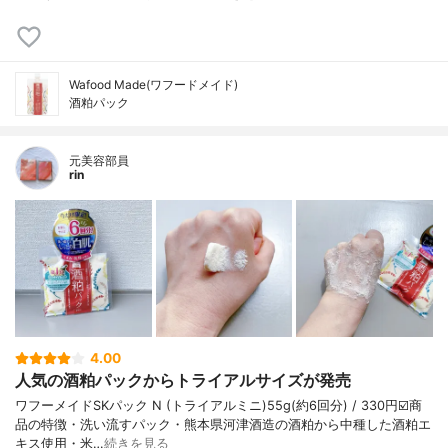
Wafood Made(ワフードメイド)
酒粕パック
元美容部員
rin
4.00
人気の酒粕パックからトライアルサイズが発売
ワフーメイドSKパック N (トライアルミニ)55g(約6回分) / 330円☑️商
品の特徴・洗い流すパック・熊本県河津酒造の酒粕から中種した酒粕エ
キス使用・米…
続きを見る