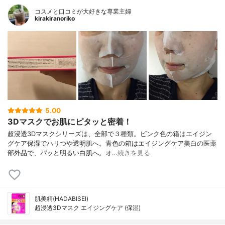
コスメと口コミが大好きな専業主婦
kirakiranoriko
5.00
3Dマスクでお肌にピタッと密着！
超浸透3Dマスクシリーズは、全部で３種類。ピンク色の箱はエイジン
グケア保湿でハリつや透明肌へ。青色の箱はエイジングケア美白の医薬
部外品で、パッと明るい白肌へ。オ…
続きを見る
肌美精(HADABISEI)
超浸透3Dマスク エイジングケア (保湿)