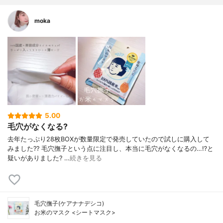
moka
5.00
毛穴がなくなる?
去年たっぷり28枚BOXが数量限定で発売していたので試しに購入して
みました?? 毛穴撫子という点に注目し、本当に毛穴がなくなるの…⁉︎と
疑いがありました? …
続きを見る
毛穴撫子(ケアナナデシコ)
お米のマスク <シートマスク>