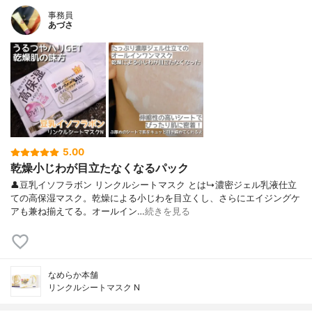
事務員
あづさ
5.00
乾燥小じわが目立たなくなるパック
👤豆乳イソフラボン リンクルシートマスク とは↳濃密ジェル乳液仕立
ての高保湿マスク。乾燥による小じわを目立くし、さらにエイジングケ
アも兼ね揃えてる。オールイン…
続きを見る
なめらか本舗
リンクルシートマスク N