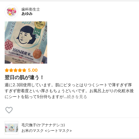
歯科衛生士
あゆみ
5.00
翌日の肌が違う！
週に2.3回使用しています。肌にピタっとはりつくシートで薄すぎず厚
すぎず密着度といい厚さもちょうどいいです。お風呂上がりの化粧水後
にシートを貼って5分待ちますが…
続きを見る
毛穴撫子(ケアナナデシコ)
お米のマスク <シートマスク>