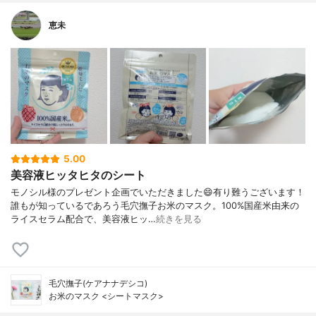
恵未
5.00
美容液ヒッタヒタのシート
モノシル様のプレゼント企画でいただきました😄有り難うございます！
誰もが知っているであろう毛穴撫子お米のマスク。100%国産米由来の
ライスセラム配合で、美容液ヒッ…
続きを見る
毛穴撫子(ケアナナデシコ)
お米のマスク <シートマスク>