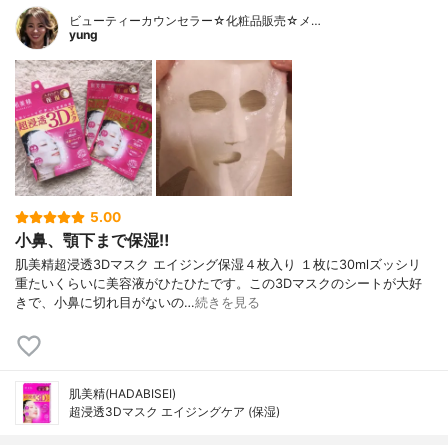
ビューティーカウンセラー☆化粧品販売☆メ…
yung
5.00
小鼻、顎下まで保湿‼︎
肌美精超浸透3Dマスク エイジング保湿４枚入り １枚に30mlズッシリ
重たいくらいに美容液がひたひたです。この3Dマスクのシートが大好
きで、小鼻に切れ目がないの…
続きを見る
肌美精(HADABISEI)
超浸透3Dマスク エイジングケア (保湿)