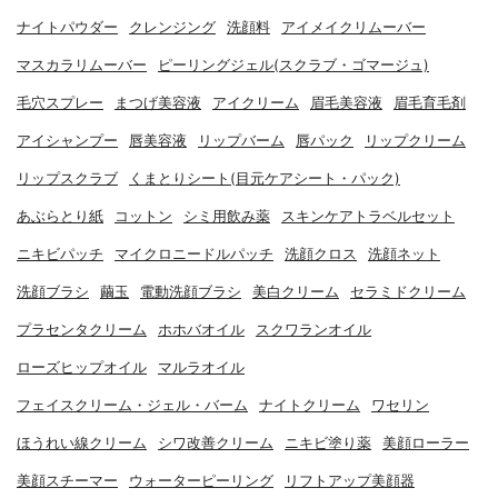
ナイトパウダー
クレンジング
洗顔料
アイメイクリムーバー
マスカラリムーバー
ピーリングジェル(スクラブ・ゴマージュ)
毛穴スプレー
まつげ美容液
アイクリーム
眉毛美容液
眉毛育毛剤
アイシャンプー
唇美容液
リップバーム
唇パック
リップクリーム
リップスクラブ
くまとりシート(目元ケアシート・パック)
あぶらとり紙
コットン
シミ用飲み薬
スキンケアトラベルセット
ニキビパッチ
マイクロニードルパッチ
洗顔クロス
洗顔ネット
洗顔ブラシ
繭玉
電動洗顔ブラシ
美白クリーム
セラミドクリーム
プラセンタクリーム
ホホバオイル
スクワランオイル
ローズヒップオイル
マルラオイル
フェイスクリーム・ジェル・バーム
ナイトクリーム
ワセリン
ほうれい線クリーム
シワ改善クリーム
ニキビ塗り薬
美顔ローラー
美顔スチーマー
ウォーターピーリング
リフトアップ美顔器