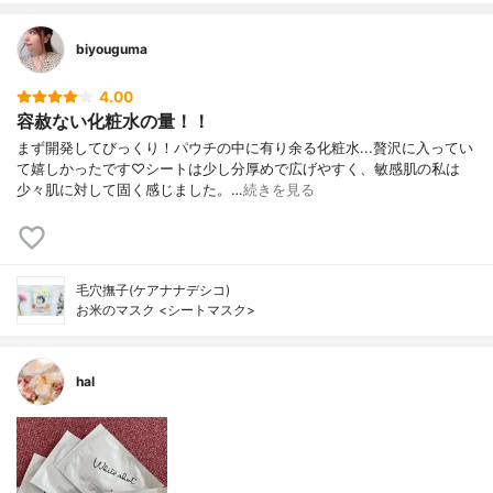
biyouguma
4.00
容赦ない化粧水の量！！
まず開発してびっくり！パウチの中に有り余る化粧水...贅沢に入ってい
て嬉しかったです♡シートは少し分厚めで広げやすく、敏感肌の私は
少々肌に対して固く感じました。…
続きを見る
毛穴撫子(ケアナナデシコ)
お米のマスク <シートマスク>
hal