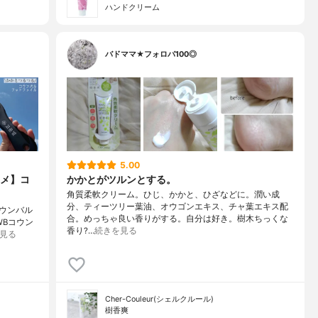
ハンドクリーム
バドママ★フォロバ100◎
5.00
メ】コ
かかとがツルンとする。
角質柔軟クリーム。ひじ、かかと、ひざなどに。潤い成
分、ティーツリー葉油、オウゴンエキス、チャ葉エキス配
ウンバル
合。めっちゃ良い香りがする。自分は好き。樹木ちっくな
WBコウン
香り?…
続きを見る
見る
Cher-Couleur(シェルクルール)
樹香爽