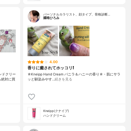
パーソナルカラリスト、顔タイプ、骨格診断…
國唯ひろみ
4.00
香りに癒されてホッコリ❗
eハンドクリー
☆Kneipp Hand Cream バニラ＆ハニーの香り☆・肌にサラ
ら絶対に買
ッと馴染みやす…
続きを見る
Kneipp(クナイプ)
ハンドクリーム