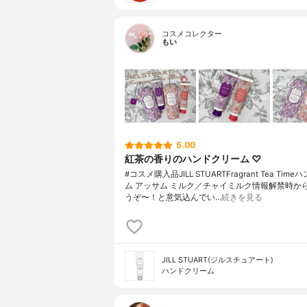
コスメコレクター
もい
5.00
紅茶の香りのハンドクリーム ♡
#コスメ購入品JILL STUARTFragrant Tea Tim
ム アッサム ミルク／チャイミルク情報解禁時か
うぞ〜！と意気込んでい…
続きを見る
JILL STUART(ジルスチュアート)
ハンドクリーム