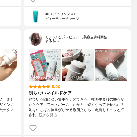
atrix(アトリックス)
ビューティーチャージ
モノシル公式レビュアー/美容皮膚科勤務 …
まるもふ
5.00
削らないマイルドケア
入しまし
寝ている間に潤い集中ケアのできる、韓国生まれの塗るか
ザインに
かとケア、フットバーム。かかと、硬くなってませんか？
たテクス
足はいちばん体重がかかる場所だから、角質もギュッと押
され…
続きを見る