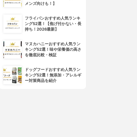
メンズ向けも！】
4位
5位
フライパンおすすめ人気ランキ
ング52選！【焦げ付かない・長
持ち！2026最新】
マヌカハニーおすすめ人気ラン
キング52選！味や栄養価の高さ
を徹底比較・検証
ドッグフードおすすめ人気ラン
THERABATH(セラバス)
素数(Sosu)
キング52選！無添加・アレルギ
ラバス(パラフィンピーチ6P
パラフィンガーモイストパック
ー対策商品を紹介
入)
3.77
(4)
¥0
3.81
¥35,200