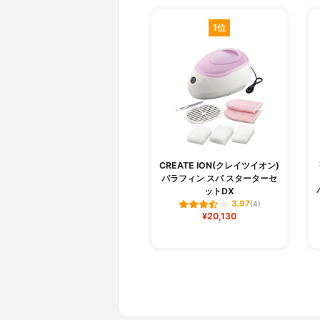
1位
CREATE ION(クレイツイオン)
パラフィン スパ スターターセ
ットDX
3.97
(4)
¥20,130