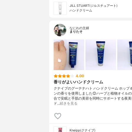
JILL STUART(ジルスチュアート)
ハンドクリーム
なにわの主婦
まりたそ
4.00
香りがよいハンドクリーム
クナイプのグーテナハト ハンドクリーム ホップ
ンの香りを使用しました😊ハーブと植物オイル
合で安眠と手肌の美容を同時にサポートする夜美
ド…
続きを見る
Kneipp(クナイプ)