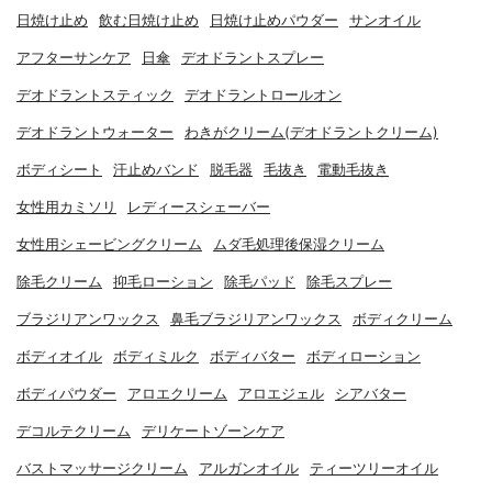
日焼け止め
飲む日焼け止め
日焼け止めパウダー
サンオイル
アフターサンケア
日傘
デオドラントスプレー
デオドラントスティック
デオドラントロールオン
デオドラントウォーター
わきがクリーム(デオドラントクリーム)
ボディシート
汗止めバンド
脱毛器
毛抜き
電動毛抜き
女性用カミソリ
レディースシェーバー
女性用シェービングクリーム
ムダ毛処理後保湿クリーム
除毛クリーム
抑毛ローション
除毛パッド
除毛スプレー
ブラジリアンワックス
鼻毛ブラジリアンワックス
ボディクリーム
ボディオイル
ボディミルク
ボディバター
ボディローション
ボディパウダー
アロエクリーム
アロエジェル
シアバター
デコルテクリーム
デリケートゾーンケア
バストマッサージクリーム
アルガンオイル
ティーツリーオイル