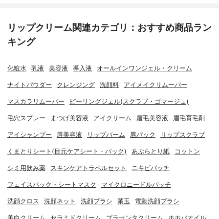
リップクリーム関連カテゴリ：おすすめ商品ラン
キング
化粧水
乳液
美容液
導入液
オールインワンジェル・クリーム
ナイトパウダー
クレンジング
洗顔料
アイメイクリムーバー
マスカラリムーバー
ピーリングジェル(スクラブ・ゴマージュ)
毛穴スプレー
まつげ美容液
アイクリーム
眉毛美容液
眉毛育毛剤
アイシャンプー
唇美容液
リップバーム
唇パック
リップスクラブ
くまとりシート(目元ケアシート・パック)
あぶらとり紙
コットン
シミ用飲み薬
スキンケアトラベルセット
ニキビパッチ
フェイスパック・シートマスク
マイクロニードルパッチ
洗顔クロス
洗顔ネット
洗顔ブラシ
繭玉
電動洗顔ブラシ
美白クリーム
セラミドクリーム
プラセンタクリーム
ホホバオイル