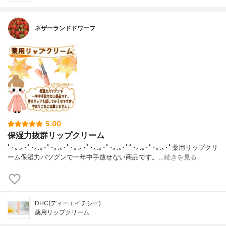
ネザーランドドワーフ
5.00
保湿力抜群リップクリーム
ﾟ･｡.｡･ﾟ･｡.｡･ﾟ･｡.｡･ﾟ･｡.｡･ﾟ･｡.｡･ﾟ･｡.｡･ﾟﾟ･｡.｡･ﾟ･｡.｡･ﾟ薬用リップクリ
ーム保湿力バツグンで一年中手放せない商品です。…
続きを見る
DHC(ディーエイチシー)
薬用リップクリーム