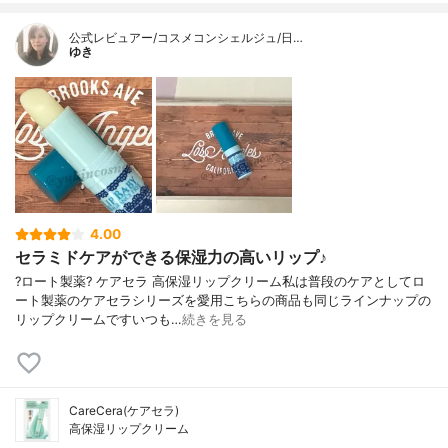
公式レビュアー/コスメコンシェルジュ/日…
ゆき
4.00
セラミドケアができる保湿力の高いリップ♪
?ロート製薬? ケアセラ 高保湿リップクリーム私は普段のケアとしてロ
ート製薬のケアセラシリーズを愛用こちらの商品も同じラインナップの
リップクリームですいつも…
続きを見る
CareCera(ケアセラ)
高保湿リップクリーム