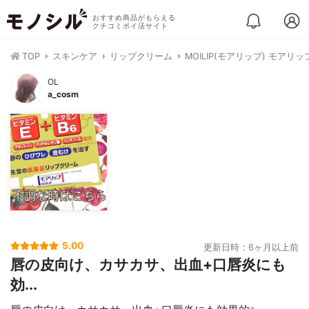
おすすめ商品がもらえる
クチコミポイ活サイト
TOP
スキンケア
リップクリーム
MOILIP(モアリップ) モアリッ
OL
a_cosm
5.00
更新日時：6ヶ月以上前
唇の皮向け、カサカサ、出血+口唇炎にも
効...