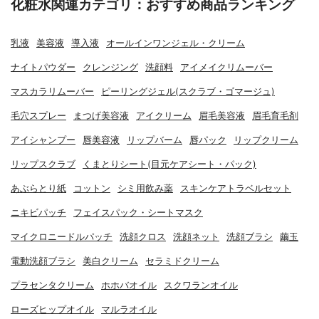
化粧水関連カテゴリ：おすすめ商品ランキング
乳液
美容液
導入液
オールインワンジェル・クリーム
ナイトパウダー
クレンジング
洗顔料
アイメイクリムーバー
マスカラリムーバー
ピーリングジェル(スクラブ・ゴマージュ)
毛穴スプレー
まつげ美容液
アイクリーム
眉毛美容液
眉毛育毛剤
アイシャンプー
唇美容液
リップバーム
唇パック
リップクリーム
リップスクラブ
くまとりシート(目元ケアシート・パック)
あぶらとり紙
コットン
シミ用飲み薬
スキンケアトラベルセット
ニキビパッチ
フェイスパック・シートマスク
マイクロニードルパッチ
洗顔クロス
洗顔ネット
洗顔ブラシ
繭玉
電動洗顔ブラシ
美白クリーム
セラミドクリーム
プラセンタクリーム
ホホバオイル
スクワランオイル
ローズヒップオイル
マルラオイル