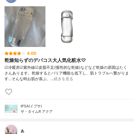
4.00
乾燥知らずのデパコス大人気化粧水♡
☑︎冷暖房☑︎紫外線☑︎皮脂不足(慢性的な乾燥)などなど乾燥の原因はたく
さんあります。乾燥するとバリア機能も低下し、肌トラブルへ繋がりま
す…そんな時お肌が喜ぶ、…
続きを見る
IPSA(イプサ)
ザ・タイムR アクア
あ