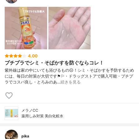
4.00
プチプラでシミ・そばかすを防ぐならコレ！
紫外線は家の中にいても浴びるもの☹︎！シミ・そばかすを予防するため
には、毎日の対策が大切です⚑︎⚐︎・ドラッグストアで購入可能・プチプ
ラでコスパ良し・とろみのあ…
続きを見る
メラノCC
薬用しみ対策 美白化粧水
pika