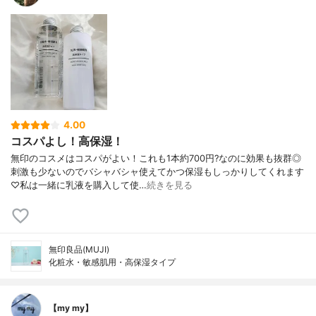
4.00
コスパよし！高保湿！
無印のコスメはコスパがよい！これも1本約700円?なのに効果も抜群◎
刺激も少ないのでバシャバシャ使えてかつ保湿もしっかりしてくれます
♡私は一緒に乳液を購入して使…
続きを見る
無印良品(MUJI)
化粧水・敏感肌用・高保湿タイプ
【my my】