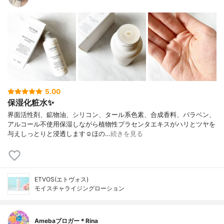
5.00
保湿化粧水✨
界面活性剤、鉱物油、シリコン、タール系色素、合成香料、パラベン、
アルコール不使用保湿しながら植物性プラセンタエキスがハリとツヤを
与えしっとりと浸透します☺︎ほの…
続きを見る
ETVOS(エトヴォス)
モイスチャライジングローション
Amebaブロガー＊Rina