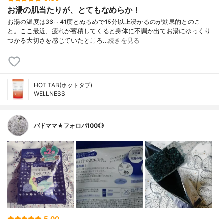
お湯の肌当たりが、とてもなめらか！
お湯の温度は36～41度とぬるめで15分以上浸かるのが効果的とのこ
と。ここ最近、疲れが蓄積してくると身体に不調が出てお湯にゆっくり
つかる大切さを感じていたところ…
続きを見る
HOT TAB(ホットタブ)
WELLNESS
バドママ★フォロバ100◎
5.00