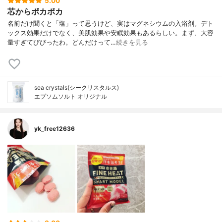
5.00
芯からポカポカ
名前だけ聞くと「塩」って思うけど、実はマグネシウムの入浴剤。デト
ックス効果だけでなく、美肌効果や安眠効果もあるらしい。まず、大容
量すぎてびびったわ。どんだけって…
続きを見る
sea crystals(シークリスタルス)
エプソムソルト オリジナル
yk_free12636