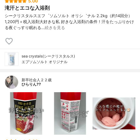
5.00
滝汗とエコな入浴剤
シークリスタルスエフ゜ソムソルト オリシ゛ナル 2.2kg（約14回分）
1,200円＋税入浴剤大好きな私 好きな入浴剤の条件！汗をたっぷりかけ
る夜ぐっすり眠れる…
続きを見る
sea crystals(シークリスタルス)
エプソムソルト オリジナル
新卒社会人２２歳
ひらりん??