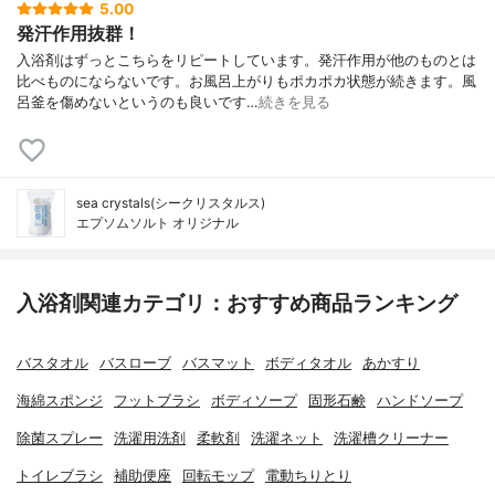
5.00
発汗作用抜群！
入浴剤はずっとこちらをリピートしています。発汗作用が他のものとは
比べものにならないです。お風呂上がりもポカポカ状態が続きます。風
呂釜を傷めないというのも良いです…
続きを見る
sea crystals(シークリスタルス)
エプソムソルト オリジナル
入浴剤関連カテゴリ：おすすめ商品ランキング
バスタオル
バスローブ
バスマット
ボディタオル
あかすり
海綿スポンジ
フットブラシ
ボディソープ
固形石鹸
ハンドソープ
除菌スプレー
洗濯用洗剤
柔軟剤
洗濯ネット
洗濯槽クリーナー
トイレブラシ
補助便座
回転モップ
電動ちりとり