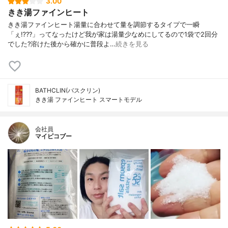
3.00
きき湯ファインヒート
きき湯ファインヒート湯量に合わせて量を調節するタイプで一瞬
「ぇ⁉️??」ってなったけど我が家は湯量少なめにしてるので1袋で2回分
でした?溶けた後から確かに普段よ…
続きを見る
BATHCLIN(バスクリン)
きき湯 ファインヒート スマートモデル
会社員
マイピコブー