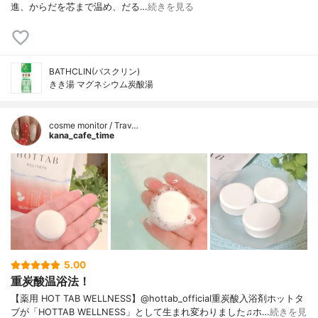
進、からだを芯まで温め、だる…
続きを見る
BATHCLIN(バスクリン)
きき湯 マグネシウム炭酸湯
cosme monitor / Trav…
kana_cafe_time
5.00
重炭酸温浴法！
【薬用 HOT TAB WELLNESS】@hottab_official重炭酸入浴剤ホットタ
ブが「HOTTAB WELLNESS」として生まれ変わりました♫ホ…
続きを見