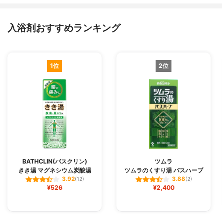
入浴剤おすすめランキング
1位
2位
BATHCLIN(バスクリン)
ツムラ
きき湯 マグネシウム炭酸湯
ツムラのくすり湯 バスハーブ
3.92
3.88
(12)
(2)
¥526
¥2,400