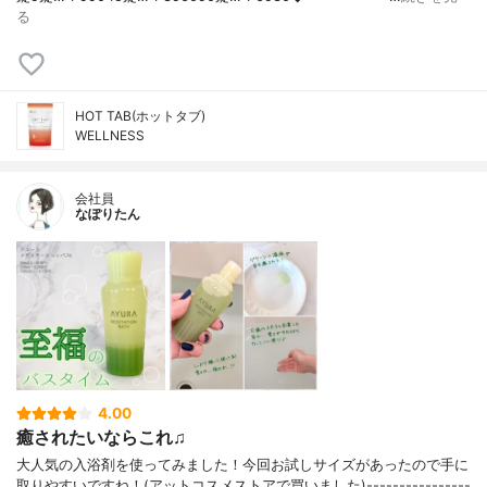
る
HOT TAB(ホットタブ)
WELLNESS
会社員
なぽりたん
4.00
癒されたいならこれ♫
大人気の入浴剤を使ってみました！今回お試しサイズがあったので手に
取りやすいですね！(アットコスメストアで買いました)----------------