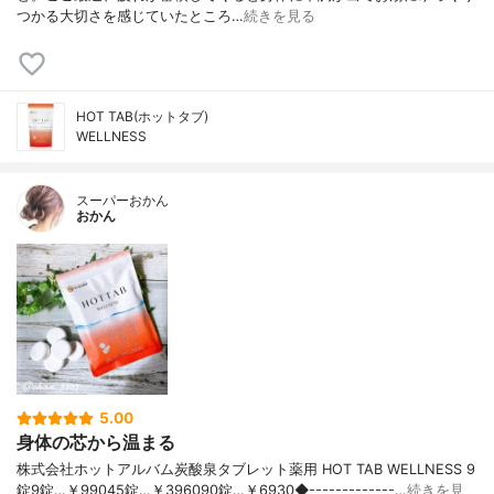
つかる大切さを感じていたところ…
続きを見る
HOT TAB(ホットタブ)
WELLNESS
スーパーおかん
おかん
5.00
身体の芯から温まる
株式会社ホットアルバム炭酸泉タブレット薬用 HOT TAB WELLNESS 9
錠9錠…￥99045錠…￥396090錠…￥6930◆-------------…
続きを見