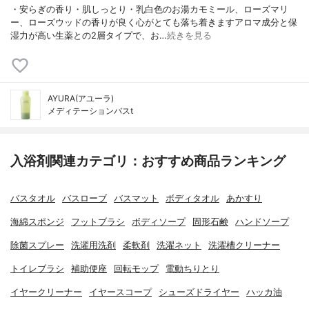
・安らぎの香り・肌しっとり・乳白色のお湯カモミール、ローズマリ
ー、ローズウッドの香りが良く心がとても落ち着きますアロマ成分と保
湿力が高い生薬との2層タイプで、お…
続きを見る
AYURA(アユーラ)
メディテーションバスt
入浴剤関連カテゴリ：おすすめ商品ランキング
バスタオル
バスローブ
バスマット
ボディタオル
あかすり
海綿スポンジ
フットブラシ
ボディソープ
固形石鹸
ハンドソープ
除菌スプレー
洗濯用洗剤
柔軟剤
洗濯ネット
洗濯槽クリーナー
トイレブラシ
補助便座
回転モップ
電動ちりとり
イヤークリーナー
イヤースコープ
シューズドライヤー
ハッカ油