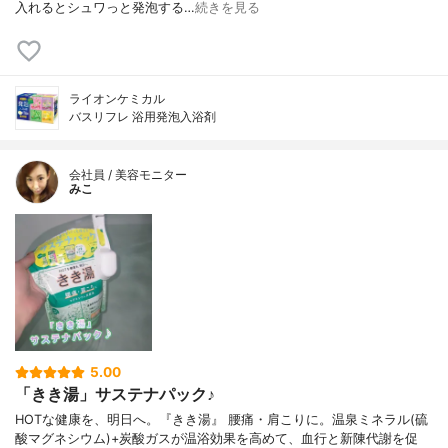
入れるとシュワっと発泡する…
続きを見る
ライオンケミカル
バスリフレ 浴用発泡入浴剤
会社員 / 美容モニター
みこ
5.00
「きき湯」サステナパック♪
HOTな健康を、明日へ。『きき湯』 腰痛・肩こりに。温泉ミネラル(硫
酸マグネシウム)+炭酸ガスが温浴効果を高めて、血行と新陳代謝を促