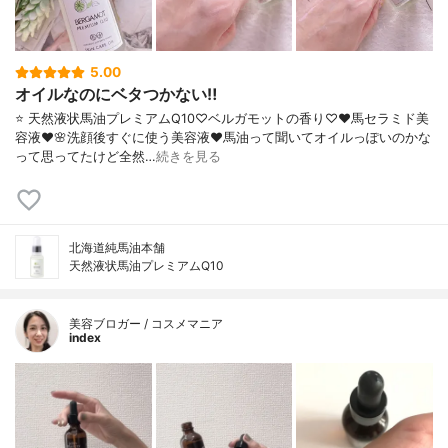
5.00
オイルなのにベタつかない‼️
⭐️ 天然液状馬油プレミアムQ10♡ベルガモットの香り♡♥︎馬セラミド美
容液♥︎🌸洗顔後すぐに使う美容液♥︎馬油って聞いてオイルっぽいのかな
って思ってたけど全然…
続きを見る
北海道純馬油本舗
天然液状馬油プレミアムQ10
美容ブロガー / コスメマニア
index