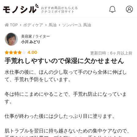
おすすめ商品がもらえる
クチコミポイ活サイト
TOP
ボディケア
馬油
ソンバーユ 馬油
美容家 / ライター
小川 みどり
4.00
更新日時：6ヶ月以上前
手荒れしやすいので保湿に欠かせません
水仕事の後に、ほんの少し取って手のひら全体に伸ばし
て、手荒れ予防をしています。
冬は特にこまめにやることで、手荒れ防止になっていま
す。
仕事が終わった後には少したっぷり目に塗ります。
肌トラブルを翌日に持ち越さないための集中ケアなので、