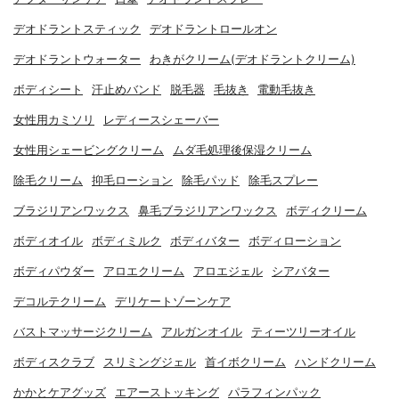
デオドラントスティック
デオドラントロールオン
デオドラントウォーター
わきがクリーム(デオドラントクリーム)
ボディシート
汗止めバンド
脱毛器
毛抜き
電動毛抜き
女性用カミソリ
レディースシェーバー
女性用シェービングクリーム
ムダ毛処理後保湿クリーム
除毛クリーム
抑毛ローション
除毛パッド
除毛スプレー
ブラジリアンワックス
鼻毛ブラジリアンワックス
ボディクリーム
ボディオイル
ボディミルク
ボディバター
ボディローション
ボディパウダー
アロエクリーム
アロエジェル
シアバター
デコルテクリーム
デリケートゾーンケア
バストマッサージクリーム
アルガンオイル
ティーツリーオイル
ボディスクラブ
スリミングジェル
首イボクリーム
ハンドクリーム
かかとケアグッズ
エアーストッキング
パラフィンパック