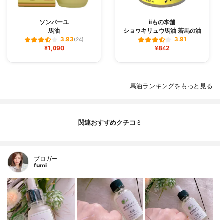
ソンバーユ
iiもの本舗
馬油
ショウキリュウ馬油 若馬の油
3.93
3.91
(24)
¥1,090
¥842
馬油ランキングをもっと見る
関連おすすめクチコミ
ブロガー
fumi