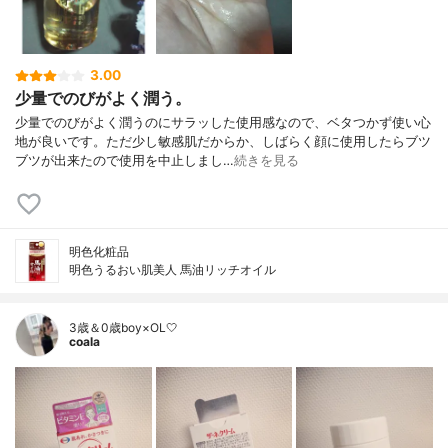
3.00
少量でのびがよく潤う。
少量でのびがよく潤うのにサラッした使用感なので、ベタつかず使い心
地が良いです。ただ少し敏感肌だからか、しばらく顔に使用したらブツ
ブツが出来たので使用を中止しまし…
続きを見る
明色化粧品
明色うるおい肌美人 馬油リッチオイル
3歳＆0歳boy×OL🤍
coala