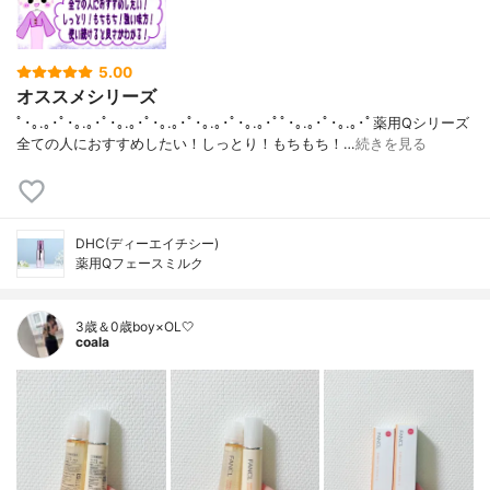
5.00
オススメシリーズ
ﾟ･｡.｡･ﾟ･｡.｡･ﾟ･｡.｡･ﾟ･｡.｡･ﾟ･｡.｡･ﾟ･｡.｡･ﾟﾟ･｡.｡･ﾟ･｡.｡･ﾟ薬用Qシリーズ
全ての人におすすめしたい！しっとり！もちもち！…
続きを見る
DHC(ディーエイチシー)
薬用Qフェースミルク
3歳＆0歳boy×OL🤍
coala