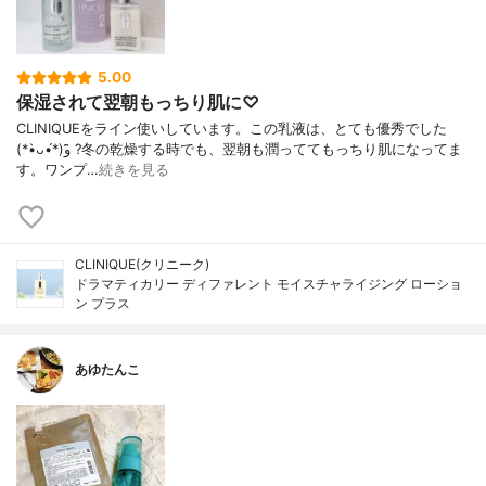
5.00
保湿されて翌朝もっちり肌に♡
CLINIQUEをライン使いしています。この乳液は、とても優秀でした
(*•̀ᴗ•́*)و ̑̑?冬の乾燥する時でも、翌朝も潤っててもっちり肌になってま
す。ワンプ…
続きを見る
CLINIQUE(クリニーク)
ドラマティカリー ディファレント モイスチャライジング ローショ
ン プラス
あゆたんこ