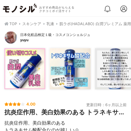
おすすめ商品がもらえる
クチコミポイ活サイト
TOP
スキンケア
乳液
肌ラボ(HADALABO) 白潤プレミアム 
日本化粧品検定１級・コスメコンシェルジュ
yuyu
4.00
更新日時：6ヶ月以上前
抗炎症作用、美白効果のある トラネキサ...
抗炎症作用、美白効果のある
トラネキサム酸配合なのが嬉しい☺️