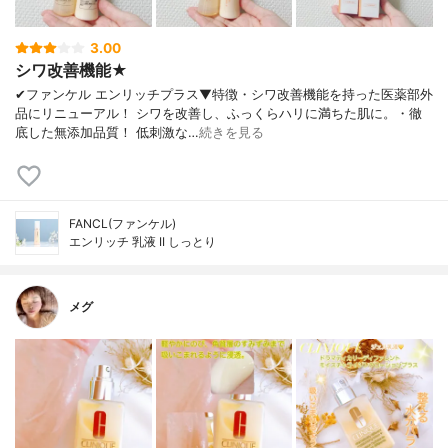
3.00
シワ改善機能★
✔︎ファンケル エンリッチプラス▼特徴・シワ改善機能を持った医薬部外
品にリニューアル！ シワを改善し、ふっくらハリに満ちた肌に。・徹
底した無添加品質！ 低刺激な…
続きを見る
FANCL(ファンケル)
エンリッチ 乳液 II しっとり
メグ