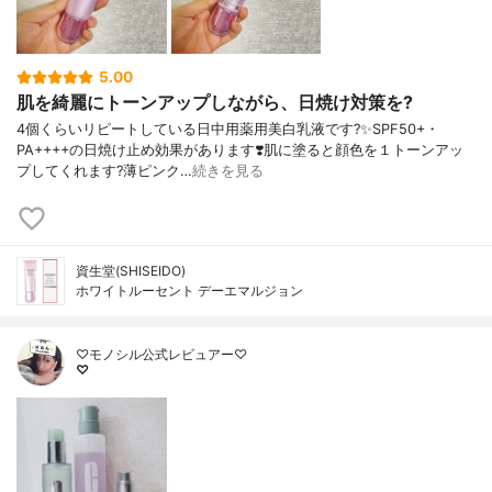
5.00
肌を綺麗にトーンアップしながら、日焼け対策を?
4個くらいリピートしている日中用薬用美白乳液です?✨SPF50+・
PA++++の日焼け止め効果があります❣️肌に塗ると顔色を１トーンアッ
プしてくれます?薄ピンク…
続きを見る
資生堂(SHISEIDO)
ホワイトルーセント デーエマルジョン
♡モノシル公式レビュアー♡
♡