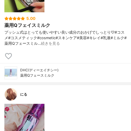
5.00
薬用Qフェイスミルク
プッシュ式はとっても使いやすい良い成分のおかげでしっとり♡#コス
メ#コスメティック#cosmetic#スキンケア#美容#キレイ#乳液#ミルク#
薬用Qフェースミル…
続きを見る
DHC(ディーエイチシー)
薬用Qフェースミルク
にる