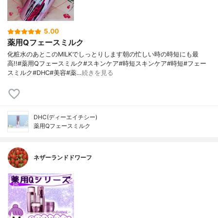
5.00
薬用Qフェースミルク
化粧水のあとこのMILKでしっとりします朝の忙しい時の時短にも最
高!!#薬用Qフェースミルク#スキンケア#時短スキンケア#時短#フェー
スミルク#DHC#美容#薬…
続きを見る
DHC(ディーエイチシー)
薬用Qフェースミルク
ネザーランドドワーフ