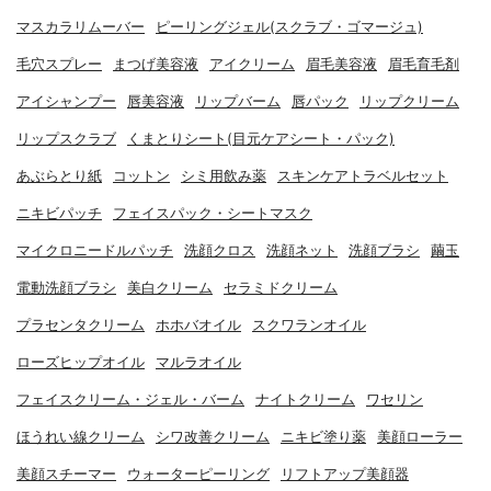
マスカラリムーバー
ピーリングジェル(スクラブ・ゴマージュ)
毛穴スプレー
まつげ美容液
アイクリーム
眉毛美容液
眉毛育毛剤
アイシャンプー
唇美容液
リップバーム
唇パック
リップクリーム
リップスクラブ
くまとりシート(目元ケアシート・パック)
あぶらとり紙
コットン
シミ用飲み薬
スキンケアトラベルセット
ニキビパッチ
フェイスパック・シートマスク
マイクロニードルパッチ
洗顔クロス
洗顔ネット
洗顔ブラシ
繭玉
電動洗顔ブラシ
美白クリーム
セラミドクリーム
プラセンタクリーム
ホホバオイル
スクワランオイル
ローズヒップオイル
マルラオイル
フェイスクリーム・ジェル・バーム
ナイトクリーム
ワセリン
ほうれい線クリーム
シワ改善クリーム
ニキビ塗り薬
美顔ローラー
美顔スチーマー
ウォーターピーリング
リフトアップ美顔器