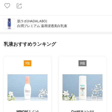
肌ラボ(HADALABO)
白潤プレミアム 薬用浸透美白乳液
乳液おすすめランキング
1位
2位
MINON(ミノン)
Curél(キュレル)