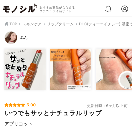
おすすめ商品がもらえる
クチコミポイ活サイト
TOP
スキンケア
リップクリーム
DHC(ディーエイチシー) 濃
みん
5.00
更新日時：6ヶ月以上前
いつでもサッとナチュラルリップ
アプリコット