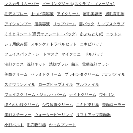
マスカラリムーバー
ピーリングジェル(スクラブ・ゴマージュ)
毛穴スプレー
まつげ美容液
アイクリーム
眉毛美容液
眉毛育毛剤
アイシャンプー
唇美容液
リップバーム
唇パック
リップスクラブ
くまとりシート(目元ケアシート・パック)
あぶらとり紙
コットン
シミ用飲み薬
スキンケアトラベルセット
ニキビパッチ
フェイスパック・シートマスク
マイクロニードルパッチ
洗顔クロス
洗顔ネット
洗顔ブラシ
繭玉
電動洗顔ブラシ
美白クリーム
セラミドクリーム
プラセンタクリーム
ホホバオイル
スクワランオイル
ローズヒップオイル
マルラオイル
フェイスクリーム・ジェル・バーム
ナイトクリーム
ワセリン
ほうれい線クリーム
シワ改善クリーム
ニキビ塗り薬
美顔ローラー
美顔スチーマー
ウォーターピーリング
リフトアップ美顔器
小顔ベルト
毛穴吸引器
かっさプレート