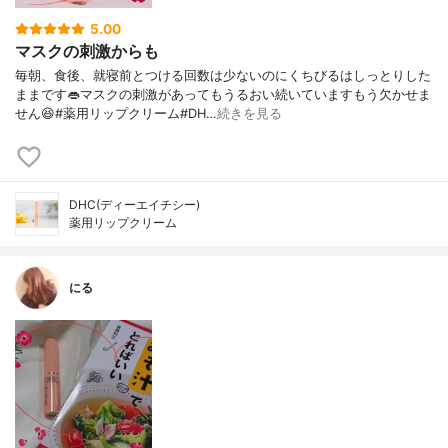
5.00
マスクの刺激からも
毎朝、食後、就寝前とつける回数は少ないのにくちびるはしっとりした
ままです👄マスクの刺激があってもうるおい続いていますもう欠かせま
せん😆#薬用リップクリーム#DH…
続きを見る
DHC(ディーエイチシー)
薬用リップクリーム
にる