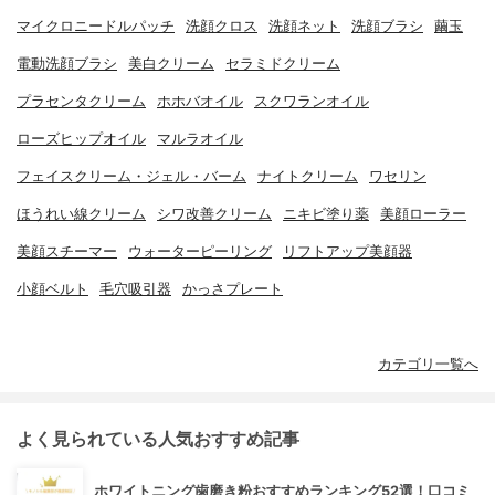
マイクロニードルパッチ
洗顔クロス
洗顔ネット
洗顔ブラシ
繭玉
電動洗顔ブラシ
美白クリーム
セラミドクリーム
プラセンタクリーム
ホホバオイル
スクワランオイル
ローズヒップオイル
マルラオイル
フェイスクリーム・ジェル・バーム
ナイトクリーム
ワセリン
ほうれい線クリーム
シワ改善クリーム
ニキビ塗り薬
美顔ローラー
美顔スチーマー
ウォーターピーリング
リフトアップ美顔器
小顔ベルト
毛穴吸引器
かっさプレート
カテゴリ一覧へ
よく見られている人気おすすめ記事
ホワイトニング歯磨き粉おすすめランキング52選！口コミ