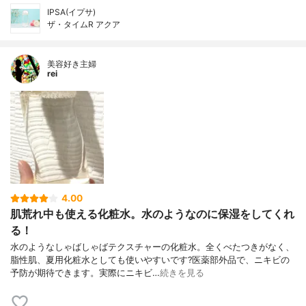
IPSA(イプサ)
ザ・タイムR アクア
美容好き主婦
rei
4.00
肌荒れ中も使える化粧水。水のようなのに保湿をしてくれ
る！
水のようなしゃばしゃばテクスチャーの化粧水。全くべたつきがなく、
脂性肌、夏用化粧水としても使いやすいです?医薬部外品で、ニキビの
予防が期待できます。実際にニキビ…
続きを見る