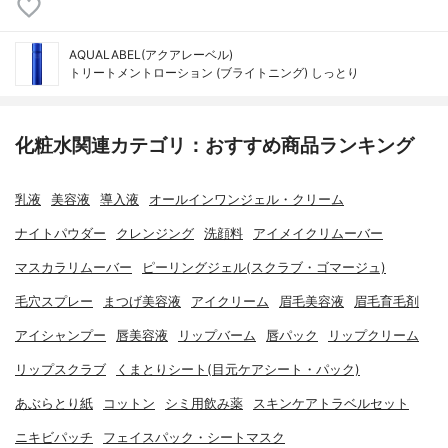
AQUALABEL(アクアレーベル)
トリートメントローション (ブライトニング) しっとり
化粧水関連カテゴリ：おすすめ商品ランキング
乳液
美容液
導入液
オールインワンジェル・クリーム
ナイトパウダー
クレンジング
洗顔料
アイメイクリムーバー
マスカラリムーバー
ピーリングジェル(スクラブ・ゴマージュ)
毛穴スプレー
まつげ美容液
アイクリーム
眉毛美容液
眉毛育毛剤
アイシャンプー
唇美容液
リップバーム
唇パック
リップクリーム
リップスクラブ
くまとりシート(目元ケアシート・パック)
あぶらとり紙
コットン
シミ用飲み薬
スキンケアトラベルセット
ニキビパッチ
フェイスパック・シートマスク