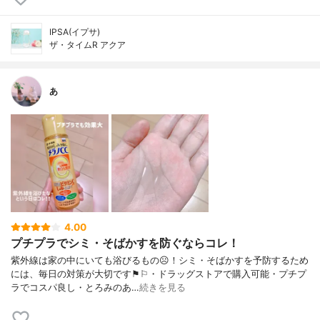
IPSA(イプサ)
ザ・タイムR アクア
あ
4.00
プチプラでシミ・そばかすを防ぐならコレ！
紫外線は家の中にいても浴びるもの☹︎！シミ・そばかすを予防するため
には、毎日の対策が大切です⚑︎⚐︎・ドラッグストアで購入可能・プチプ
ラでコスパ良し・とろみのあ…
続きを見る