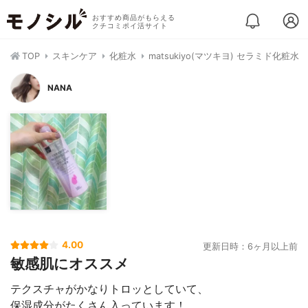
おすすめ商品がもらえる
クチコミポイ活サイト
TOP
スキンケア
化粧水
matsukiyo(マツキヨ) セラミド化粧水
NANA
4.00
更新日時：6ヶ月以上前
敏感肌にオススメ
テクスチャがかなりトロッとしていて、
保湿成分がたくさん入っています！