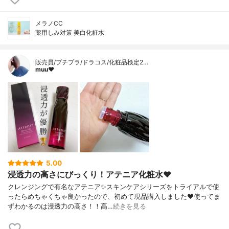
メラノCC
薬用しみ対策 美白化粧水
販売員/プチプラ/ドラコス/化粧品検定2…
muu❤︎
5.00
浸透力の高さにびっくり！アテニア化粧水❤️
クレンジングで有名なアテニア✨スキンケアシリーズをトライアルで使
ったらめちゃくちゃ良かったので、初めて現品購入しました❤️使ってま
ずわかるのは浸透力の高さ！！高…
続きを見る