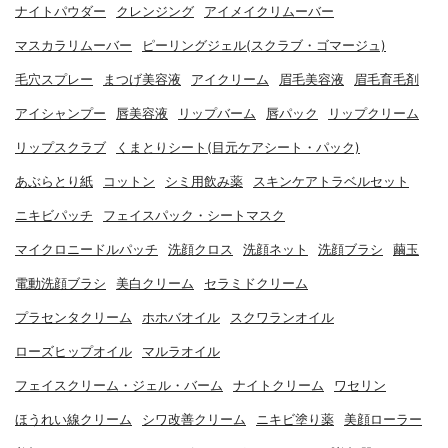
ナイトパウダー
クレンジング
アイメイクリムーバー
マスカラリムーバー
ピーリングジェル(スクラブ・ゴマージュ)
毛穴スプレー
まつげ美容液
アイクリーム
眉毛美容液
眉毛育毛剤
アイシャンプー
唇美容液
リップバーム
唇パック
リップクリーム
リップスクラブ
くまとりシート(目元ケアシート・パック)
あぶらとり紙
コットン
シミ用飲み薬
スキンケアトラベルセット
ニキビパッチ
フェイスパック・シートマスク
マイクロニードルパッチ
洗顔クロス
洗顔ネット
洗顔ブラシ
繭玉
電動洗顔ブラシ
美白クリーム
セラミドクリーム
プラセンタクリーム
ホホバオイル
スクワランオイル
ローズヒップオイル
マルラオイル
フェイスクリーム・ジェル・バーム
ナイトクリーム
ワセリン
ほうれい線クリーム
シワ改善クリーム
ニキビ塗り薬
美顔ローラー