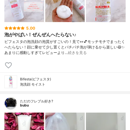
5.00
泡がやばい！ぜんぜんへたらない♪
ビフェスタの泡洗顔の泡質がすごいの！見て👀💕モッチモチでまったく
へたらない！顔に乗せて少し置くとパチパチ泡が弾けるから楽しい😆✨
あまりに感動しすぎてレビューより…
続きを見る
Bifesta(ビフェスタ)
泡洗顔 モイスト
ただのフレブル好き?
bubu