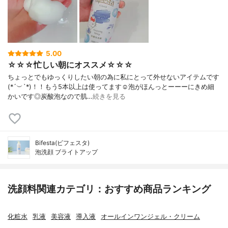
5.00
☆☆☆忙しい朝にオススメ☆☆☆
ちょっとでもゆっくりしたい朝の為に私にとって外せないアイテムです
(*´︶`*)！！もう5本以上は使ってます☺️泡がほんっとーーーにきめ細
かいです◎炭酸泡なので肌…
続きを見る
Bifesta(ビフェスタ)
泡洗顔 ブライトアップ
洗顔料関連カテゴリ：おすすめ商品ランキング
化粧水
乳液
美容液
導入液
オールインワンジェル・クリーム