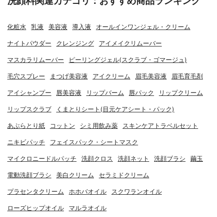
洗顔料関連カテゴリ：おすすめ商品ランキング
化粧水
乳液
美容液
導入液
オールインワンジェル・クリーム
ナイトパウダー
クレンジング
アイメイクリムーバー
マスカラリムーバー
ピーリングジェル(スクラブ・ゴマージュ)
毛穴スプレー
まつげ美容液
アイクリーム
眉毛美容液
眉毛育毛剤
アイシャンプー
唇美容液
リップバーム
唇パック
リップクリーム
リップスクラブ
くまとりシート(目元ケアシート・パック)
あぶらとり紙
コットン
シミ用飲み薬
スキンケアトラベルセット
ニキビパッチ
フェイスパック・シートマスク
マイクロニードルパッチ
洗顔クロス
洗顔ネット
洗顔ブラシ
繭玉
電動洗顔ブラシ
美白クリーム
セラミドクリーム
プラセンタクリーム
ホホバオイル
スクワランオイル
ローズヒップオイル
マルラオイル