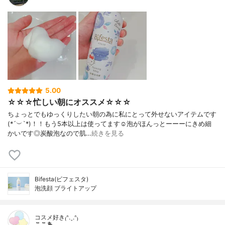
5.00
☆☆☆忙しい朝にオススメ☆☆☆
ちょっとでもゆっくりしたい朝の為に私にとって外せないアイテムです
(*´︶`*)！！もう5本以上は使ってます☺️泡がほんっとーーーにきめ細
かいです◎炭酸泡なので肌…
続きを見る
Bifesta(ビフェスタ)
泡洗顔 ブライトアップ
コスメ好き₍ᐢ.ˬ.ᐢ₎
ここあ