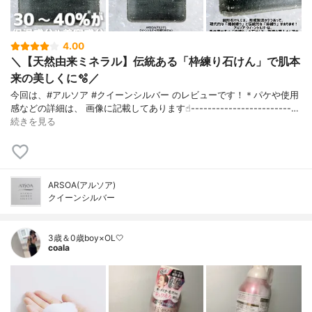
4.00
＼【天然由来ミネラル】伝統ある「枠練り石けん」で肌本
来の美しくに🫧／
今回は、#アルソア #クイーンシルバー のレビューです！＊パケや使用
感などの詳細は、 画像に記載してあります☝︎------------------------…
続きを見る
ARSOA(アルソア)
クイーンシルバー
3歳＆0歳boy×OL🤍
coala