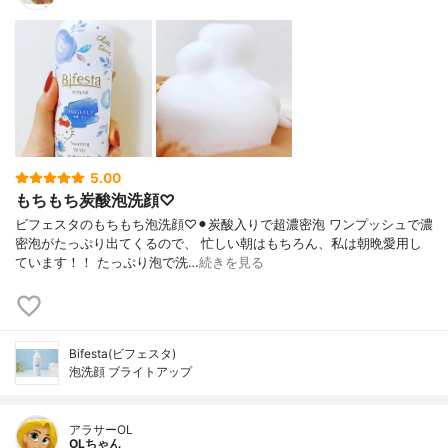
5.00
もちもち炭酸泡洗顔♡
ビフェスタのもちもち泡洗顔♡⚫︎炭酸入りで超濃密泡 ワンプッシュで濃
密泡がたっぷり出てくるので、 忙しい朝はもちろん、私は朝晩愛用し
ています！！ たっぷり泡で洗…
続きを見る
Bifesta(ビフェスタ)
泡洗顔 ブライトアップ
アラサーOL
OLちゃん