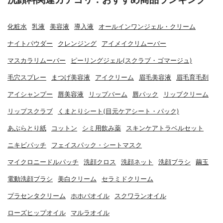
化粧水
乳液
美容液
導入液
オールインワンジェル・クリーム
ナイトパウダー
クレンジング
アイメイクリムーバー
マスカラリムーバー
ピーリングジェル(スクラブ・ゴマージュ)
毛穴スプレー
まつげ美容液
アイクリーム
眉毛美容液
眉毛育毛剤
アイシャンプー
唇美容液
リップバーム
唇パック
リップクリーム
リップスクラブ
くまとりシート(目元ケアシート・パック)
あぶらとり紙
コットン
シミ用飲み薬
スキンケアトラベルセット
ニキビパッチ
フェイスパック・シートマスク
マイクロニードルパッチ
洗顔クロス
洗顔ネット
洗顔ブラシ
繭玉
電動洗顔ブラシ
美白クリーム
セラミドクリーム
プラセンタクリーム
ホホバオイル
スクワランオイル
ローズヒップオイル
マルラオイル