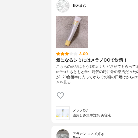
鈴木まむ
3.00
気になるシミにはメラノCCで対策！
こちらの商品はもう5本近くリピさせてもらって
(o^^o)！もともと学生時代の時に外の部活だった
が...20台後半に入ってからその頃の日焼けからの
きを見る
メラノCC
薬用しみ集中対策 美容液
アラカン コスメ好き
Sara