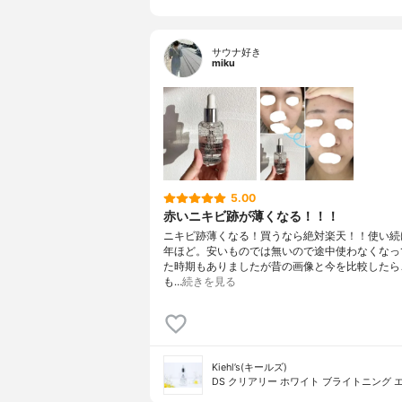
サウナ好き
miku
5.00
赤いニキビ跡が薄くなる！！！
ニキビ跡薄くなる！買うなら絶対楽天！！使い続
年ほど。安いものでは無いので途中使わなくなっ
た時期もありましたが昔の画像と今を比較したら
も…
続きを見る
Kiehl’s(キールズ)
DS クリアリー ホワイト ブライトニング 