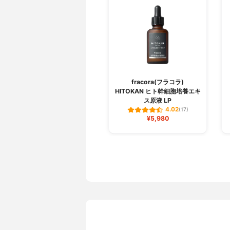
fracora(フラコラ)
HITOKAN ヒト幹細胞培養エキ
ス原液 LP
4.02
(17)
¥5,980