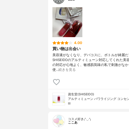
4.00
買い物は出会い
美容液がなくなり、デバコスに、ボトルが綺麗だ
SHISEIDOのアルティミューン対応してくれた美
の対応が心地よく、敏感肌気味の私で刺激がなか
使…
続きを見る
資生堂(SHISEIDO)
アルティミューン パワライジング コンセ
III
コスメ好き₍ᐢ.ˬ.ᐢ₎
ここあ