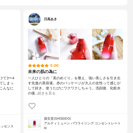
日高あき
5.00
未来の肌の為に
けて3〜4
一人ひとりの「美のめぐり」を整え、強い美しさを引き出
てしまっ
す先進の美容液。赤のパッケージが大人の女性って感じが
こんなに
して好き。使うたびにワクワクしちゃう。洗顔後、化粧水
の後…
続きを見る
資生堂(SHISEIDO)
アルティミューン パワライジング コンセントレート
エッセンス
III