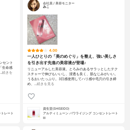
会社員 / 美容モニター
みこ
4.00
一人ひとりの「美のめぐり」を整え、強い美しさ
を引き出す先進の美容液が登場♪
コンセント
「生命感
リニューアルした美容液。とろみのあるサラッとしたテク
…
続きを
スチャーで伸びもいいし、浸透も良く、肌なじみがいい。
うるおいたっぷり。3日感使用してハリ感や毛穴の引き締
め、…
続きを見る
資生堂(SHISEIDO)
ントレート
アルティミューン パワライジング コンセントレート
III