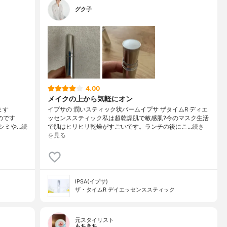
グク子
4.00
メイクの上から気軽にオン
ます
イプサの 潤いスティック状バームイプサ ザタイムR ディエ
のです
ッセンススティック私は超乾燥肌で敏感肌?今のマスク生活
シミや…
続
で肌はヒリヒリ乾燥がすごいです。ランチの後にこ…
続き
を見る
IPSA(イプサ)
ザ・タイムR デイエッセンススティック
元スタイリスト
もちきち