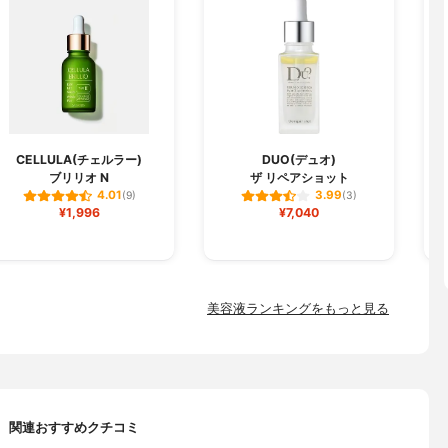
CELLULA(チェルラー)
DUO(デュオ)
ブリリオ N
ザ リペアショット
フ
4.01
3.99
(9)
(3)
¥1,996
¥7,040
美容液ランキングをもっと見る
関連おすすめクチコミ