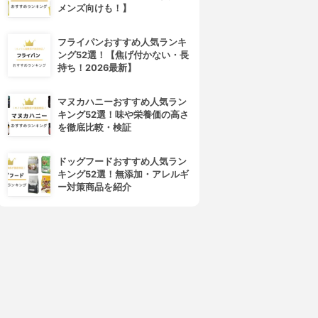
メンズ向けも！】
フライパンおすすめ人気ランキ
ング52選！【焦げ付かない・長
持ち！2026最新】
マヌカハニーおすすめ人気ラン
フレイスラボ
LANCOME(ランコム)
キング52選！味や栄養価の高さ
レイスラボ FLAIS LABO ホ
ジェニフィック アルティメ セ
を徹底比較・検証
ワイト VC セラム
ラム
3.99
3.98
(54)
ドッグフードおすすめ人気ラン
¥3,278
¥17,820
キング52選！無添加・アレルギ
ー対策商品を紹介