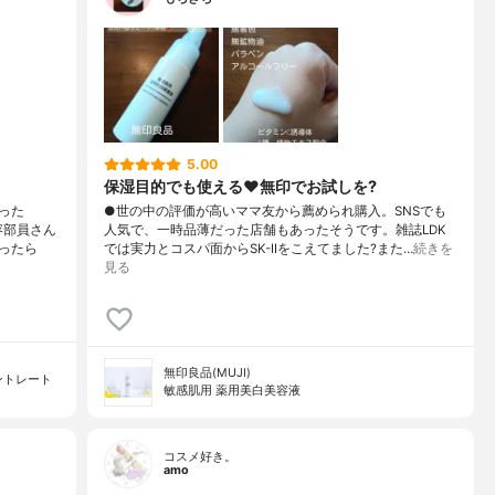
5.00
保湿目的でも使える♥️無印でお試しを?
った
●世の中の評価が高いママ友から薦められ購入。SNSでも
容部員さん
人気で、一時品薄だった店舗もあったそうです。雑誌LDK
ったら
では実力とコスパ面からSK-IIをこえてました?また…
続きを
見る
無印良品(MUJI)
ントレート
敏感肌用 薬用美白美容液
コスメ好き。
amo