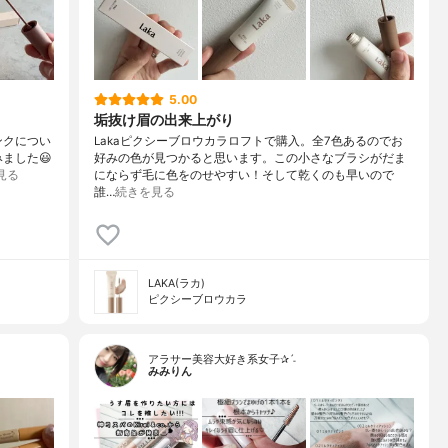
5.00
垢抜け眉の出来上がり
ンクについ
Lakaピクシーブロウカラロフトで購入。全7色あるのでお
ました😃
好みの色が見つかると思います。この小さなブラシがだま
見る
にならず毛に色をのせやすい！そして乾くのも早いので
誰…
続きを見る
LAKA(ラカ)
ピクシーブロウカラ
アラサー美容大好き系女子✰ˊ˗
みみりん