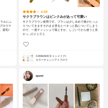
4.00
サクラブラウンはピンクみがあって可愛い
ュラルにふ
サクラブラウン使用です。ブラシは少し太めで液がたっぷ
ブロウマ
りついてきますそのまま塗るとベタっと肌についてしまう
、眉毛1
ので、一度ティッシュで落とすか、しごいてから使うと良
かっ…
続きを見る
CANMAKE(キャンメイク)
カラーチェンジアイブロウ
ayumi