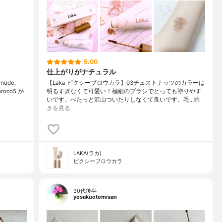
5.00
仕上がりがナチュラル
mude.
【Laka ピクシーブロウカラ】03チェストナッツのカラーは
co5 が
明るすぎなくて可愛い！極細のブラシでとっても塗りやす
いです。べたっと沢山ついたりしなくて良いです。毛…
続
きを見る
LAKA(ラカ)
ピクシーブロウカラ
30代後半
yosakuotomisan