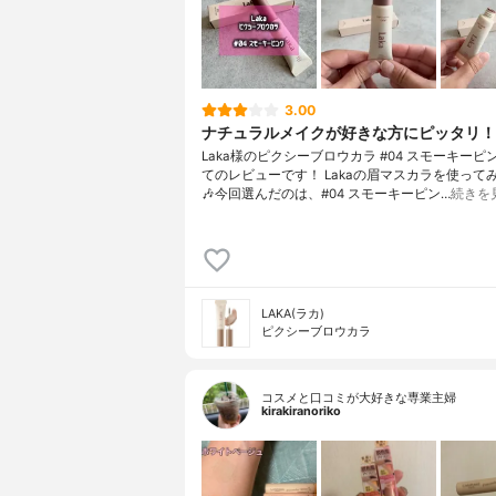
3.00
ナチュラルメイクが好きな方にピッタリ！
Laka様のピクシーブロウカラ #04 スモーキーピ
てのレビューです！ Lakaの眉マスカラを使ってみ
🎶今回選んだのは、#04 スモーキーピン…
続きを
LAKA(ラカ)
ピクシーブロウカラ
コスメと口コミが大好きな専業主婦
kirakiranoriko