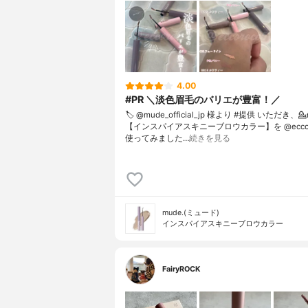
4.00
#PR ＼淡色眉毛のバリエが豊富！／
🏷️ @mude_official_jp 様より #提供 いただき、⁡💁
【インスパイアスキニーブロウカラー】を @eccoro
使ってみました…
続きを見る
mude.(ミュード)
インスパイアスキニーブロウカラー
FairyROCK