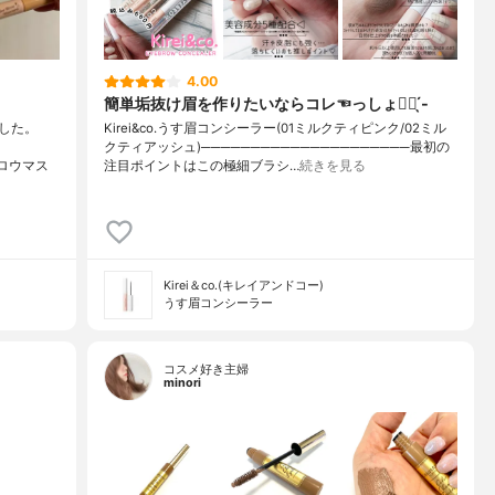
4.00
簡単垢抜け眉を作りたいならコレ☜っしょ👍🏻 ̖́-
した。
Kirei&co.うす眉コンシーラー(01ミルクティピンク/02ミル
クティアッシュ)─────────────────────最初の
ロウマス
注目ポイントはこの極細ブラシ…
続きを見る
Kirei＆co.(キレイアンドコー)
うす眉コンシーラー
コスメ好き主婦
minori