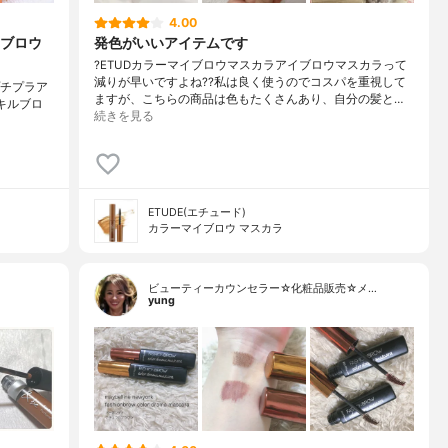
4.00
ブロウ
発色がいいアイテムです
?ETUDカラーマイブロウマスカラアイブロウマスカラって
減りが早いですよね??私は良く使うのでコスパを重視して
プチプラア
ますが、こちらの商品は色もたくさんあり、自分の髪と…
IO キルブロ
続きを見る
ETUDE(エチュード)
カラーマイブロウ マスカラ
ビューティーカウンセラー☆化粧品販売☆メ…
yung