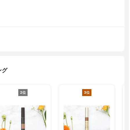
ング
2位
3位