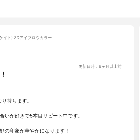
E(ケイト) 3Dアイブロウカラー
更新日時：6ヶ月以上前
！
なり持ちます。
合いが好きで5本目リピート中です。
顔の印象が華やかになります！