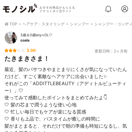
おすすめ商品がもらえる
クチコミポイ活サイト
TOP
ヘアケア・スタイリング
シャンプー
シャンプー・コンデ
3歳＆0歳boy×OL🤍
coala
3.00
更新日時：2ヶ月前
たきまきさま！
最近、髪のパサつきやまとまりにくさが気になっていたん
だけど、すごく素敵なヘアケアに出会いました✨
それがこの「ADDITTLEBEAUTY（アディトルビューティ
ー）」🤍
使ってみて感動したポイントをまとめてみたよ👇
🤍 髪の芯まで潤うような使い心地
🤍 忙しい毎日でもケアが楽になる質感
🤍 香りも上品で、バスタイムが癒しの時間に
髪がまとまると、それだけで朝の準備も時短になるし、気