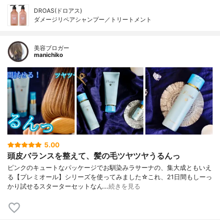
DROAS(ドロアス)
ダメージリペアシャンプー／トリートメント
美容ブロガー
manichiko
5.00
頭皮バランスを整えて、髪の毛ツヤツヤうるんっ
ピンクのキュートなパッケージでお馴染みラサーナの、集大成ともいえ
る【プレミオール】シリーズを使ってみました☆これ、21日間もしーっ
かり試せるスターターセットなん…
続きを見る