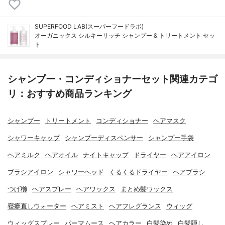
SUPERFOOD LAB(スーパーフードラボ)
オーガニックス シルキーリッチ シャンプー & トリートメント セッ
ト
シャンプー・コンディショナーセット関連カテゴ
リ：おすすめ商品ランキング
シャンプー
トリートメント
コンディショナー
ヘアマスク
シャワーキャップ
シャンプーディスペンサー
シャンプー手袋
ヘアミルク
ヘアオイル
ナイトキャップ
ドライヤー
ヘアアイロン
ブラシアイロン
シャワーヘッド
くるくるドライヤー
ヘアブラシ
つげ櫛
ヘアスプレー
ヘアワックス
まとめ髪ワックス
寝癖直しウォーター
ヘアミスト
ヘアフレグランス
ウィッグ
ウィッグスプレー
パーマムース
ヘアカラー
白髪染め
白髪隠し