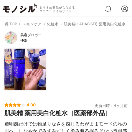
おすすめ商品がもらえる
クチコミポイ活サイト
TOP
スキンケア
化粧水
肌美精(HADABISEI) 薬用美白化粧水
美容ブロガー
ゆあ
4.00
更新日時：4ヶ月前
肌美精 薬用美白化粧水［医薬部外品］
透明感だけでは物足りなさを感じるわがままモードの私の
肌へ、しなやかでみずみずしく染み渡る揺るぎない透明感