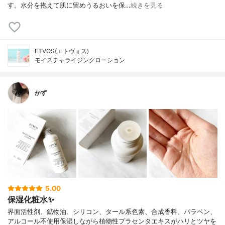
す。水分を抱えて肌に留めうるおいを保…
続きを見る
ETVOS(エトヴォス)
モイスチャライジングローション
かず
5.00
保湿化粧水✨
界面活性剤、鉱物油、シリコン、タール系色素、合成香料、パラベン、
アルコール不使用保湿しながら植物性プラセンタエキスがハリとツヤを