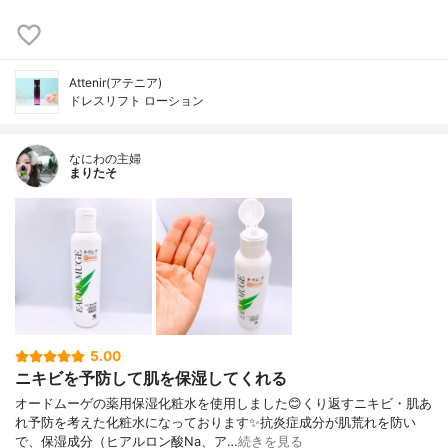
Attenir(アテニア)
ドレスリフト ローション
なにわの主婦
まりたそ
5.00
ニキビを予防して肌を保湿してくれる
オードムーゲの薬用保湿化粧水を使用しました😊くり返すニキビ・肌あ
れ予防を考えた化粧水になっております✨抗炎症成分が肌荒れを防い
で、保湿成分（ヒアルロン酸Na、ア…
続きを見る