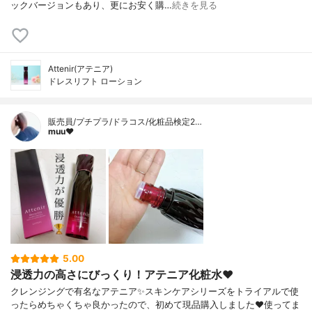
ックバージョンもあり、更にお安く購…
続きを見る
Attenir(アテニア)
ドレスリフト ローション
販売員/プチプラ/ドラコス/化粧品検定2…
muu❤︎
5.00
浸透力の高さにびっくり！アテニア化粧水❤️
クレンジングで有名なアテニア✨スキンケアシリーズをトライアルで使
ったらめちゃくちゃ良かったので、初めて現品購入しました❤️使ってま