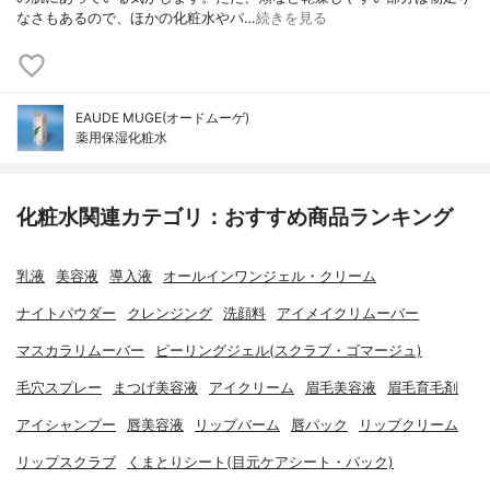
なさもあるので、ほかの化粧水やパ…
続きを見る
EAUDE MUGE(オードムーゲ)
薬用保湿化粧水
化粧水関連カテゴリ：おすすめ商品ランキング
乳液
美容液
導入液
オールインワンジェル・クリーム
ナイトパウダー
クレンジング
洗顔料
アイメイクリムーバー
マスカラリムーバー
ピーリングジェル(スクラブ・ゴマージュ)
毛穴スプレー
まつげ美容液
アイクリーム
眉毛美容液
眉毛育毛剤
アイシャンプー
唇美容液
リップバーム
唇パック
リップクリーム
リップスクラブ
くまとりシート(目元ケアシート・パック)