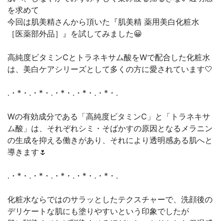
を求めて
今回は肌美精さんから頂いた『肌美精 薬用美白化粧水
［医薬部外品］』を試してみました😀
高純度ビタミンCとトラネキサム酸をWで配合した化粧水
は、美白ケアシリーズとして多くの方に愛されています🤍
.・*・.・*・.・*・.・*・.・*・.
Wの有効成分である「高純度ビタミンC」と「トラネキサ
ム酸」は、それぞれシミ・そばかすの原因となるメラニン
の生成を抑える働きがあり、それにより透明感ある肌へと
導きます🌷
.・*・.・*・.・*・.・*・.・*・.
化粧水ならではのサラッとしたテクスチャーで、洗顔後の
デリケートな肌にも塗りやすいという印象でしたが