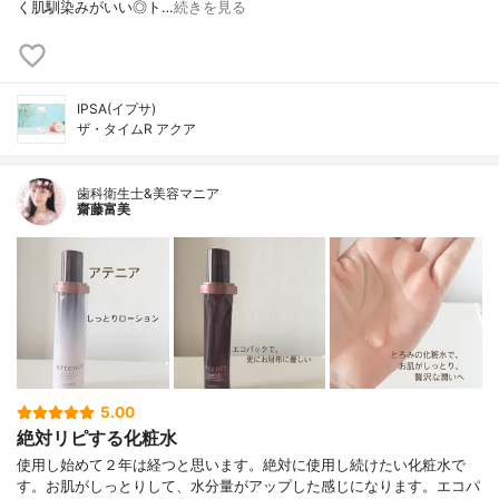
く肌馴染みがいい◎ト…
続きを見る
IPSA(イプサ)
ザ・タイムR アクア
歯科衛生士&美容マニア
齋藤富美
5.00
絶対リピする化粧水
使用し始めて２年は経つと思います。絶対に使用し続けたい化粧水で
す。お肌がしっとりして、水分量がアップした感じになります。エコパ