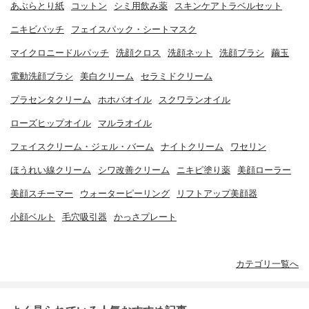
あぶらとり紙
コットン
シミ用飲み薬
スキンケアトラベルセット
ニキビパッチ
フェイスパック・シートマスク
マイクロニードルパッチ
洗顔クロス
洗顔ネット
洗顔ブラシ
繭玉
電動洗顔ブラシ
美白クリーム
セラミドクリーム
プラセンタクリーム
ホホバオイル
スクワランオイル
ローズヒップオイル
マルラオイル
フェイスクリーム・ジェル・バーム
ナイトクリーム
ワセリン
ほうれい線クリーム
シワ改善クリーム
ニキビ塗り薬
美顔ローラー
美顔スチーマー
ウォーターピーリング
リフトアップ美顔器
小顔ベルト
毛穴吸引器
かっさプレート
カテゴリ一覧へ