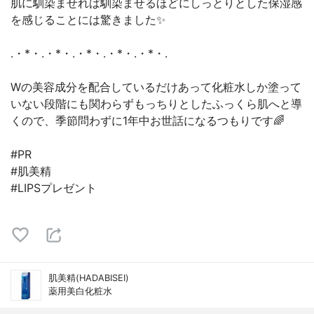
肌に馴染ませれば馴染ませるほどにしっとりとした保湿感
を感じることには驚きました✨
.・*・.・*・.・*・.・*・.・*・.
Wの美容成分を配合しているだけあって化粧水しか塗って
いない段階にも関わらずもっちりとしたふっくら肌へと導
くので、季節問わずに1年中お世話になるつもりです🌈
#PR
#肌美精
#LIPSプレゼント
肌美精(HADABISEI)
薬用美白化粧水