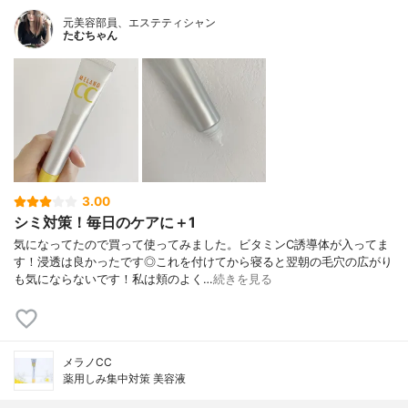
元美容部員、エステティシャン
たむちゃん
3.00
シミ対策！毎日のケアに＋1
気になってたので買って使ってみました。ビタミンC誘導体が入ってま
す！浸透は良かったです◎これを付けてから寝ると翌朝の毛穴の広がり
も気にならないです！私は頬のよく…
続きを見る
メラノCC
薬用しみ集中対策 美容液