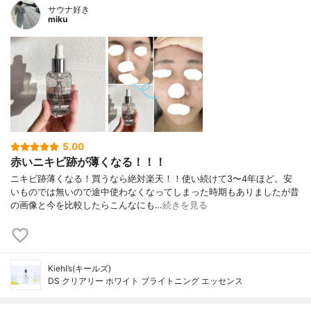
サウナ好き
miku
5.00
赤いニキビ跡が薄くなる！！！
ニキビ跡薄くなる！買うなら絶対楽天！！使い続けて3〜4年ほど。安
いものでは無いので途中使わなくなってしまった時期もありましたが昔
の画像と今を比較したらこんなにも…
続きを見る
Kiehl’s(キールズ)
DS クリアリー ホワイト ブライトニング エッセンス