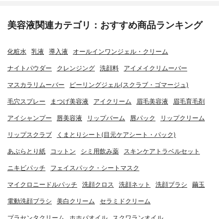
美容液関連カテゴリ：おすすめ商品ランキング
化粧水
乳液
導入液
オールインワンジェル・クリーム
ナイトパウダー
クレンジング
洗顔料
アイメイクリムーバー
マスカラリムーバー
ピーリングジェル(スクラブ・ゴマージュ)
毛穴スプレー
まつげ美容液
アイクリーム
眉毛美容液
眉毛育毛剤
アイシャンプー
唇美容液
リップバーム
唇パック
リップクリーム
リップスクラブ
くまとりシート(目元ケアシート・パック)
あぶらとり紙
コットン
シミ用飲み薬
スキンケアトラベルセット
ニキビパッチ
フェイスパック・シートマスク
マイクロニードルパッチ
洗顔クロス
洗顔ネット
洗顔ブラシ
繭玉
電動洗顔ブラシ
美白クリーム
セラミドクリーム
プラセンタクリーム
ホホバオイル
スクワランオイル