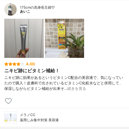
175cmの高身長主婦♡
あいこ
4.00
ニキビ跡にビタミン補給！
ニキビ跡に効果があるというビタミンC配合の美容液で、気になってい
たので購入！皮膚科で出されているビタミンC化粧水などと併用して、
保湿しながらビタミン補給が出来そ…
続きを見る
メラノCC
薬用しみ集中対策 美容液