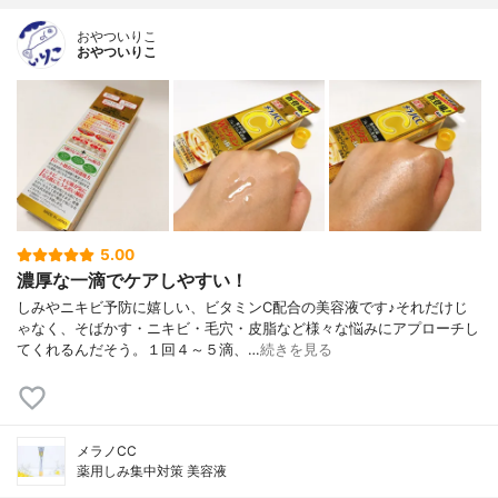
おやついりこ
おやついりこ
5.00
濃厚な一滴でケアしやすい！
しみやニキビ予防に嬉しい、ビタミンC配合の美容液です♪それだけじ
ゃなく、そばかす・ニキビ・毛穴・皮脂など様々な悩みにアプローチし
てくれるんだそう。１回４～５滴、…
続きを見る
メラノCC
薬用しみ集中対策 美容液