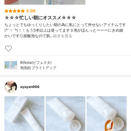
5.00
☆☆☆忙しい朝にオススメ☆☆☆
ちょっとでもゆっくりしたい朝の為に私にとって外せないアイテムです
(*´︶`*)！！もう5本以上は使ってます☺️泡がほんっとーーーにきめ細
かいです◎炭酸泡なので肌…
続きを見る
Bifesta(ビフェスタ)
泡洗顔 ブライトアップ
ayayan966