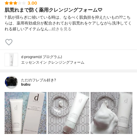
3.00
肌荒れまで防く薬用クレンジングフォーム♡
? 肌が揺らぎに傾いている時は、なるべく肌負担を抑えたいもの?? こち
らは、薬用有効成分が配合されており肌荒れをケアしながら洗浄してく
れる嬉しいアイテムなん…
続きを見る
d program(d プログラム)
エッセンスイン クレンジングフォーム
ただのフレブル好き?
bubu