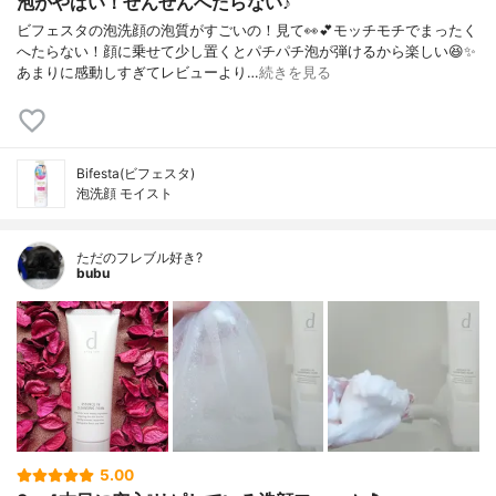
泡がやばい！ぜんぜんへたらない♪
ビフェスタの泡洗顔の泡質がすごいの！見て👀💕モッチモチでまったく
へたらない！顔に乗せて少し置くとパチパチ泡が弾けるから楽しい😆✨
あまりに感動しすぎてレビューより…
続きを見る
Bifesta(ビフェスタ)
泡洗顔 モイスト
ただのフレブル好き?
bubu
5.00