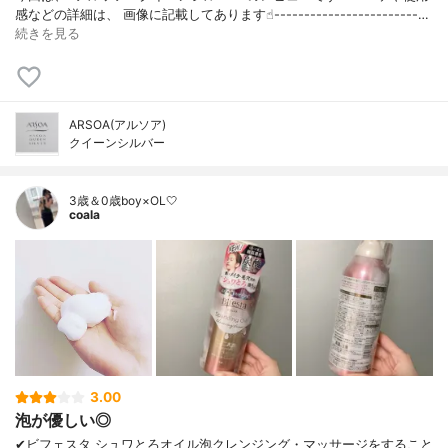
感などの詳細は、 画像に記載してあります☝︎------------------------…
続きを見る
ARSOA(アルソア)
クイーンシルバー
3歳＆0歳boy×OL🤍
coala
3.00
泡が優しい◎
✔︎ビフェスタ シュワとろオイル泡クレンジング・マッサージをすること