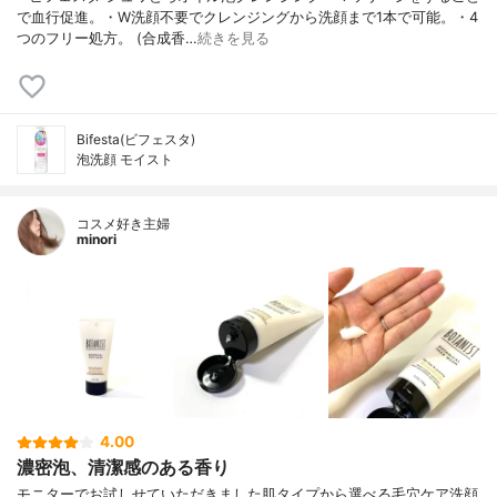
で血行促進。・W洗顔不要でクレンジングから洗顔まで1本で可能。・4
つのフリー処方。 (合成香…
続きを見る
Bifesta(ビフェスタ)
泡洗顔 モイスト
コスメ好き主婦
minori
4.00
濃密泡、清潔感のある香り
モニターでお試しせていただきました肌タイプから選べる毛穴ケア洗顔