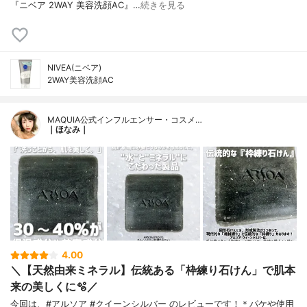
『ニベア 2WAY 美容洗顔AC』…
続きを見る
NIVEA(ニベア)
2WAY美容洗顔AC
MAQUIA公式インフルエンサー・コスメ…
｜ほなみ｜
4.00
＼【天然由来ミネラル】伝統ある「枠練り石けん」で肌本
来の美しくに🫧／
今回は、#アルソア #クイーンシルバー のレビューです！＊パケや使用