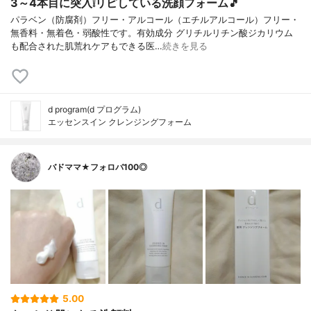
3～4本目に突入❕リピしている洗顔フォーム🎵
パラベン（防腐剤）フリー・アルコール（エチルアルコール）フリー・
無香料・無着色・弱酸性です。有効成分 グリチルリチン酸ジカリウム
も配合された肌荒れケアもできる医…
続きを見る
d program(d プログラム)
エッセンスイン クレンジングフォーム
バドママ★フォロバ100◎
5.00