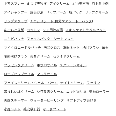
毛穴スプレー
まつげ美容液
アイクリーム
眉毛美容液
眉毛育毛剤
アイシャンプー
唇美容液
リップバーム
唇パック
リップクリーム
リップスクラブ
くまとりシート(目元ケアシート・パック)
あぶらとり紙
コットン
シミ用飲み薬
スキンケアトラベルセット
ニキビパッチ
フェイスパック・シートマスク
マイクロニードルパッチ
洗顔クロス
洗顔ネット
洗顔ブラシ
繭玉
電動洗顔ブラシ
美白クリーム
セラミドクリーム
プラセンタクリーム
ホホバオイル
スクワランオイル
ローズヒップオイル
マルラオイル
フェイスクリーム・ジェル・バーム
ナイトクリーム
ワセリン
ほうれい線クリーム
シワ改善クリーム
ニキビ塗り薬
美顔ローラー
美顔スチーマー
ウォーターピーリング
リフトアップ美顔器
小顔ベルト
毛穴吸引器
かっさプレート