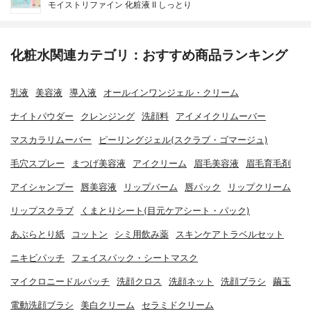
モイストリファイン 化粧液 II しっとり
化粧水関連カテゴリ：おすすめ商品ランキング
乳液
美容液
導入液
オールインワンジェル・クリーム
ナイトパウダー
クレンジング
洗顔料
アイメイクリムーバー
マスカラリムーバー
ピーリングジェル(スクラブ・ゴマージュ)
毛穴スプレー
まつげ美容液
アイクリーム
眉毛美容液
眉毛育毛剤
アイシャンプー
唇美容液
リップバーム
唇パック
リップクリーム
リップスクラブ
くまとりシート(目元ケアシート・パック)
あぶらとり紙
コットン
シミ用飲み薬
スキンケアトラベルセット
ニキビパッチ
フェイスパック・シートマスク
マイクロニードルパッチ
洗顔クロス
洗顔ネット
洗顔ブラシ
繭玉
電動洗顔ブラシ
美白クリーム
セラミドクリーム