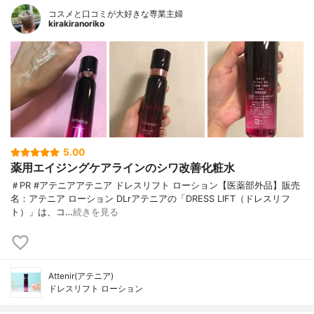
コスメと口コミが大好きな専業主婦
kirakiranoriko
5.00
薬用エイジングケアラインのシワ改善化粧水
＃PR #アテニアアテニア ドレスリフト ローション【医薬部外品】販売
名：アテニア ローション DLrアテニアの「DRESS LIFT（ドレスリフ
ト）」は、コ…
続きを見る
Attenir(アテニア)
ドレスリフト ローション