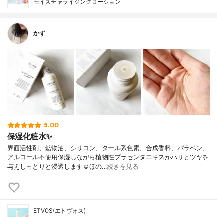
モイスチャライジングローション
かず
5.00
保湿化粧水✨
界面活性剤、鉱物油、シリコン、タール系色素、合成香料、パラベン、
アルコール不使用保湿しながら植物性プラセンタエキスがハリとツヤを
与えしっとりと浸透します☺︎ほの…
続きを見る
ETVOS(エトヴォス)