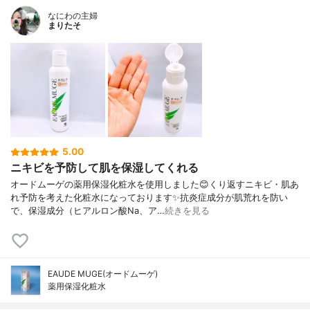
なにわの主婦
まりたそ
5.00
ニキビを予防して肌を保湿してくれる
オードムーゲの薬用保湿化粧水を使用しました😊くり返すニキビ・肌あ
れ予防を考えた化粧水になっております✨抗炎症成分が肌荒れを防い
で、保湿成分（ヒアルロン酸Na、ア…
続きを見る
EAUDE MUGE(オードムーゲ)
薬用保湿化粧水