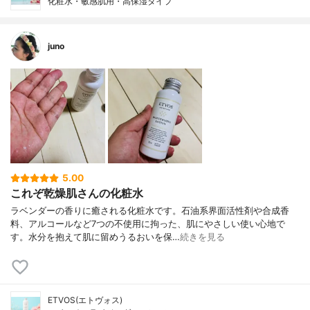
化粧水・敏感肌用・高保湿タイプ
juno
5.00
これぞ乾燥肌さんの化粧水
ラベンダーの香りに癒される化粧水です。石油系界面活性剤や合成香
料、アルコールなど7つの不使用に拘った、肌にやさしい使い心地で
す。水分を抱えて肌に留めうるおいを保…
続きを見る
ETVOS(エトヴォス)