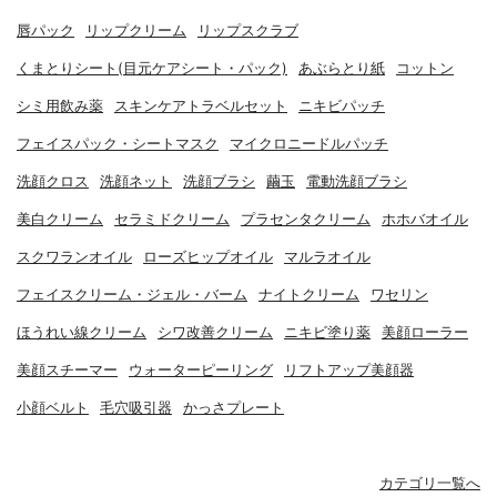
唇パック
リップクリーム
リップスクラブ
くまとりシート(目元ケアシート・パック)
あぶらとり紙
コットン
シミ用飲み薬
スキンケアトラベルセット
ニキビパッチ
フェイスパック・シートマスク
マイクロニードルパッチ
洗顔クロス
洗顔ネット
洗顔ブラシ
繭玉
電動洗顔ブラシ
美白クリーム
セラミドクリーム
プラセンタクリーム
ホホバオイル
スクワランオイル
ローズヒップオイル
マルラオイル
フェイスクリーム・ジェル・バーム
ナイトクリーム
ワセリン
ほうれい線クリーム
シワ改善クリーム
ニキビ塗り薬
美顔ローラー
美顔スチーマー
ウォーターピーリング
リフトアップ美顔器
小顔ベルト
毛穴吸引器
かっさプレート
カテゴリ一覧へ