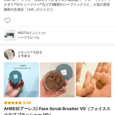
クダミ*¹やティーツリー*¹など23種類のハーブミックスと、人気の美容
施術の主成分「LHA…
続きを見る
INSiTU(インシトゥ)
ハーブラピール
スキンケア大好き
トラネコ
5.00
AHRES(アーレス) Face Scrub Brusher VG（フェイスス
クラブ ブラッシャー VG）