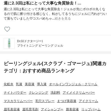
週に2.3回は私にとって大事な角質除去！...
週に2.3回は私にとって大事な角質除去！ジェルが先にポロポロ丸くな
るので肌に擦り付ける感じなく、転がしてるうちにジェルに汚れがつい
て落ちていました♡コスパめちゃ…
続きを見る
Dr.G(ドクタージー)
ブライトニング ピーリング ジェル
ピーリングジェル(スクラブ・ゴマージュ)関連カ
テゴリ：おすすめ商品ランキング
化粧水
乳液
美容液
導入液
オールインワンジェル・クリーム
ナイトパウダー
クレンジング
洗顔料
アイメイクリムーバー
マスカラリムーバー
毛穴スプレー
まつげ美容液
アイクリーム
眉毛美容液
眉毛育毛剤
アイシャンプー
唇美容液
リップバーム