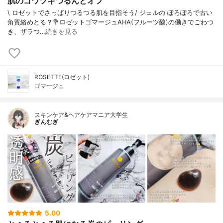
肌のゴワツキつるんとオフ
\ ロゼットでさっぱりつるつる肌を目指そう/⁡⁡ ジェルの ぽろぽろで古い
角質絡めとる？⁡⁡💐ロゼットゴマージュ⁡⁡AHA(フルーツ酸)の働きでごわつ
き、ザラつ…
続きを見る
ROSETTE(ロゼット)
ゴマージュ
スキンケア&ヘアケアマニア大学生
ぎんむぎ
5.00