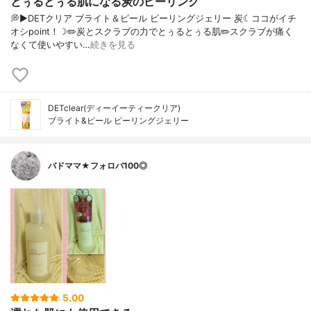
とぅるとぅる肌になる炭のピーリング
💭▶️DETクリア ブライト＆ピール ピーリングジェリー 炭☾ココがイチ
オシpoint！☽✏️炭とスクラブの力でとぅるとぅる肌✏️スクラブが痛く
なくて使いやすい…
続きを見る
DETclear(ディーイーティークリア)
ブライト&ピール ピーリングジェリー
バドママ★フォロバ100◎
5.00