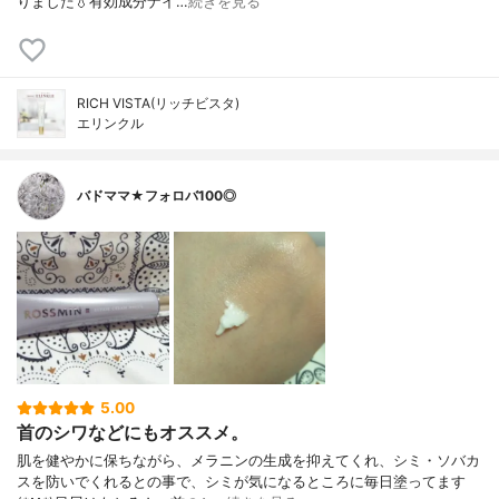
りました💧有効成分ナイ…
続きを見る
RICH VISTA(リッチビスタ)
エリンクル
バドママ★フォロバ100◎
5.00
首のシワなどにもオススメ。
肌を健やかに保ちながら、メラニンの生成を抑えてくれ、シミ・ソバカ
スを防いでくれるとの事で、シミが気になるところに毎日塗ってます