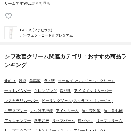
リームです?☝️ …
続きを見る
FABIUS(ファビウス)
パーフェクトニードルプレミアム
シワ改善クリーム関連カテゴリ：おすすめ商品ラ
ンキング
化粧水
乳液
美容液
導入液
オールインワンジェル・クリーム
ナイトパウダー
クレンジング
洗顔料
アイメイクリムーバー
マスカラリムーバー
ピーリングジェル(スクラブ・ゴマージュ)
毛穴スプレー
まつげ美容液
アイクリーム
眉毛美容液
眉毛育毛剤
アイシャンプー
唇美容液
リップバーム
唇パック
リップクリーム
リップスクラブ
くまとりシート(目元ケアシート・パック)