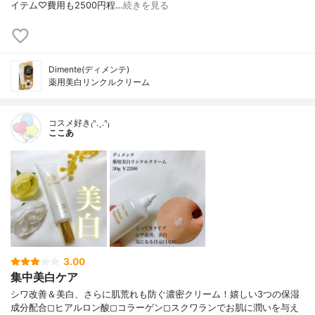
イテム♡費用も2500円程…
続きを見る
Dimente(ディメンテ)
薬用美白リンクルクリーム
コスメ好き₍ᐢ.ˬ.ᐢ₎
ここあ
3.00
集中美白ケア
シワ改善＆美白、さらに肌荒れも防ぐ濃密クリーム！嬉しい3つの保湿
成分配合◻︎ヒアルロン酸◻︎コラーゲン◻︎スクワランでお肌に潤いを与え