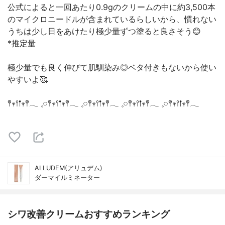
公式によると一回あたり0.9gのクリームの中に約3,500本
のマイクロニードルが含まれているらしいから、慣れない
うちは少し日をあけたり極少量ずつ塗ると良さそう😊
*推定量
極少量でも良く伸びて肌馴染み◎ベタ付きもないから使い
やすいよ🥰
𖤣𖥧𖥣𖡡𖥧𖤣𓂃 𓈒𓏸𖤣𖥧𖥣𖡡𖥧𖤣𓂃 𓈒𓏸𖤣𖥧𖥣𖡡𖥧𖤣𓂃 𓈒𓏸𖤣𖥧𖥣𖡡𖥧𖤣𓂃 𓈒𓏸𖤣𖥧𖥣𖡡𖥧𖤣𓂃
ALLUDEM(アリュデム)
ダーマイルミネーター
シワ改善クリームおすすめランキング