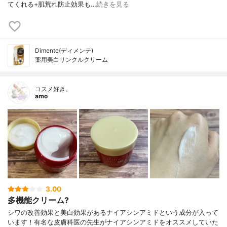
てくれる+肌荒れ防止効果も…
続きを見る
Dimente(ディメンテ)
薬用美白リンクルクリーム
コスメ好き。
amo
3.00
多機能クリーム?
シワの改善効果と美白効果があるナイアシンアミドという成分が入って
います！有名な皮膚科医の先生がナイアシンアミドをオススメしていた