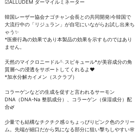
☑︎ALLUDEM ダーマイルミネーター
韓国レーザー協会ナゴチャン会長との共同開発❕今韓国で
大流行中の「リジュラン」が自宅にいながらお試し出来ち
ゃう✨
*医療行為の効果であり本製品の効果を示すものではあり
ません。
天然のマイクロニードル🪡スピキュール*が美容成分の角
質層への浸透をサポートしてくれるよ❤︎
*加水分解カイメン（スクラブ）
コラーゲンなどの生成を促すと言われるサーモン
DNA（DNA-Na 整肌成分）、コラーゲン（保湿成分）配
合🌿
少量でも結構なチクチク感☺️ちょっぴりピンク色のクリー
ム。先端が細口だから気になる部分に狙い撃ちしやすい🌸