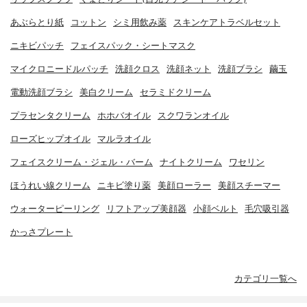
あぶらとり紙
コットン
シミ用飲み薬
スキンケアトラベルセット
ニキビパッチ
フェイスパック・シートマスク
マイクロニードルパッチ
洗顔クロス
洗顔ネット
洗顔ブラシ
繭玉
電動洗顔ブラシ
美白クリーム
セラミドクリーム
プラセンタクリーム
ホホバオイル
スクワランオイル
ローズヒップオイル
マルラオイル
フェイスクリーム・ジェル・バーム
ナイトクリーム
ワセリン
ほうれい線クリーム
ニキビ塗り薬
美顔ローラー
美顔スチーマー
ウォーターピーリング
リフトアップ美顔器
小顔ベルト
毛穴吸引器
かっさプレート
カテゴリ一覧へ