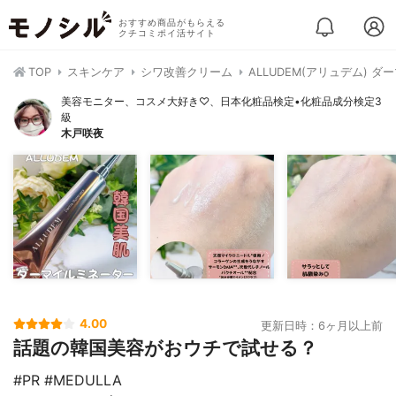
おすすめ商品がもらえる
クチコミポイ活サイト
TOP
スキンケア
シワ改善クリーム
ALLUDEM(アリュデム) 
美容モニター、コスメ大好き♡、日本化粧品検定•化粧品成分検定3
級
木戸咲夜
4.00
更新日時：6ヶ月以上前
話題の韓国美容がおウチで試せる？
#PR #MEDULLA