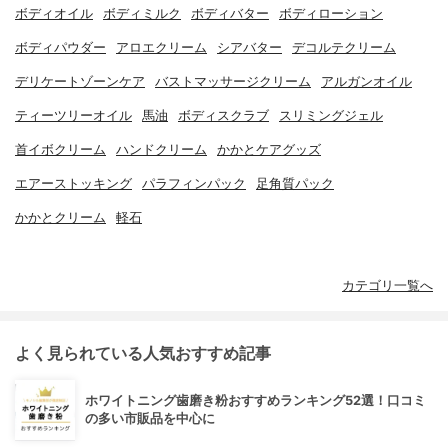
ボディオイル
ボディミルク
ボディバター
ボディローション
ボディパウダー
アロエクリーム
シアバター
デコルテクリーム
デリケートゾーンケア
バストマッサージクリーム
アルガンオイル
ティーツリーオイル
馬油
ボディスクラブ
スリミングジェル
首イボクリーム
ハンドクリーム
かかとケアグッズ
エアーストッキング
パラフィンパック
足角質パック
かかとクリーム
軽石
カテゴリ一覧へ
よく見られている人気おすすめ記事
ホワイトニング歯磨き粉おすすめランキング52選！口コミ
の多い市販品を中心に