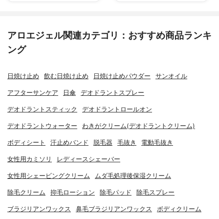
アロエジェル関連カテゴリ：おすすめ商品ランキ
ング
日焼け止め
飲む日焼け止め
日焼け止めパウダー
サンオイル
アフターサンケア
日傘
デオドラントスプレー
デオドラントスティック
デオドラントロールオン
デオドラントウォーター
わきがクリーム(デオドラントクリーム)
ボディシート
汗止めバンド
脱毛器
毛抜き
電動毛抜き
女性用カミソリ
レディースシェーバー
女性用シェービングクリーム
ムダ毛処理後保湿クリーム
除毛クリーム
抑毛ローション
除毛パッド
除毛スプレー
ブラジリアンワックス
鼻毛ブラジリアンワックス
ボディクリーム