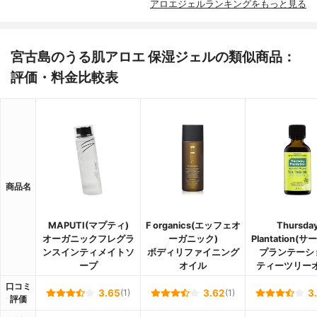
アロエジェルランキングをもっと見る
宮古島のうる肌アロエ 保湿ジェルの類似商品：
評価・料金比較表
商品名
MAPUTI(マプティ)
F organics(エッフェオ
Thursda
オーガニックフレグラ
ーガニック)
Plantation(
ンスインティメイトソ
ボディリファイニング
プランテーシ
ープ
オイル
ティーツリー
口コミ
3.65
(1)
3.62
(1)
3
評価