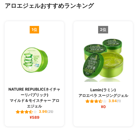
アロエジェルおすすめランキング
1位
2位
NATURE REPUBLIC(ネイチャ
Lamin(ラミン)
ーリパブリック)
アロエベラ スージングジェル
マイルド＆モイスチャー アロ
3.94
(1)
エジェル
¥0
3.96
(25)
¥589