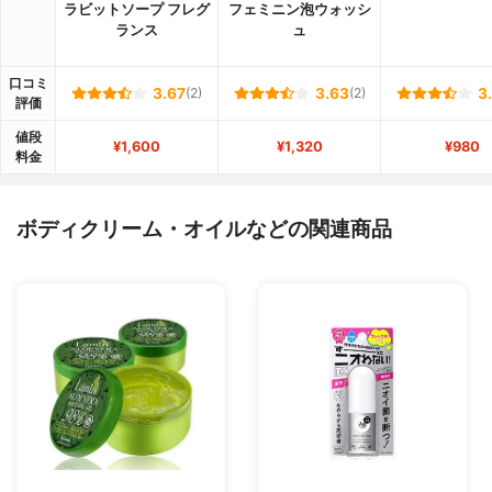
ラビットソープ フレグ
フェミニン泡ウォッシ
ランス
ュ
口コミ
3.67
(2)
3.63
(2)
3
評価
値段
¥1,600
¥1,320
¥980
料金
ボディクリーム・オイルなどの関連商品