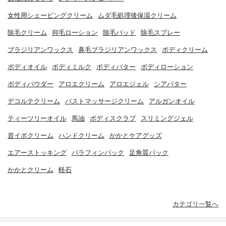
女性用シェービングクリーム
ムダ毛処理後保湿クリーム
除毛クリーム
抑毛ローション
除毛パッド
除毛スプレー
ブラジリアンワックス
鼻毛ブラジリアンワックス
ボディクリーム
ボディオイル
ボディミルク
ボディバター
ボディローション
ボディパウダー
アロエクリーム
アロエジェル
シアバター
デコルテクリーム
バストマッサージクリーム
アルガンオイル
ティーツリーオイル
馬油
ボディスクラブ
スリミングジェル
首イボクリーム
ハンドクリーム
かかとケアグッズ
エアーストッキング
パラフィンパック
足角質パック
かかとクリーム
軽石
カテゴリ一覧へ