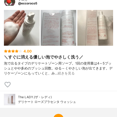
@eccoroco5
4.00
＼すぐに消える優しい泡でやさしく洗う／
泡で出るタイプのデリケートゾーン用ソープ。1回の使用量は4～5プッ
シュとやや多めのプッシュ回数。ゆる～くやさしい泡が出てきます。デ
リケーゾーンにもっていくと、み…
続きを見る
The LADY.(ザ・レディ)
デリケート ローズプラセンタ ウォッシュ