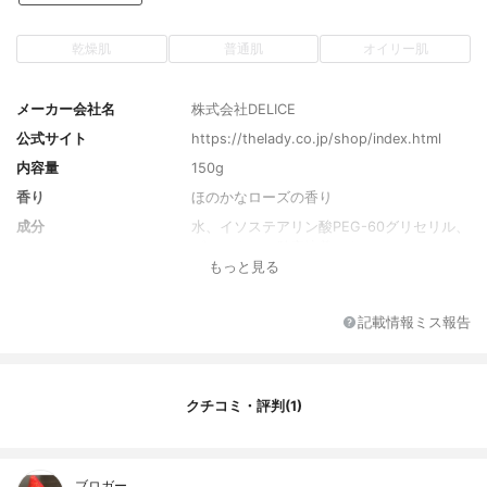
乾燥肌
普通肌
オイリー肌
メーカー会社名
株式会社DELICE
公式サイト
https://thelady.co.jp/shop/index.html
内容量
150g
香り
ほのかなローズの香り
成分
水、イソステアリン酸PEG-60グリセリル、
ダマスクバラ胎座培養エキス、ハチミツ、
もっと見る
イリス根エキス、ギンバイカエキス、ゲッ
ケイジュ葉エキス、BG、フェノキシエタノ
ール
記載情報ミス報告
テクスチャーバリエーシ
なし
ョン
効果バリエーション
なし
クチコミ・評判(1)
ブロガー