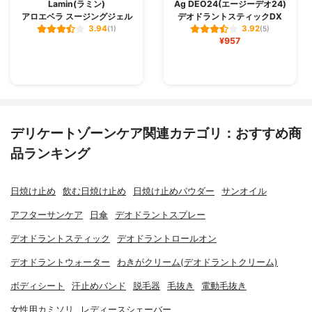
Lamin(ラミン)
Ag DEO24(エージーデオ24)
アロエベラ スージングジェル
デオドラントスティックDX
3.94
3.92
(1)
(5)
¥957
デリケートゾーンケア関連カテゴリ：おすすめ商
品ランキング
日焼け止め
飲む日焼け止め
日焼け止めパウダー
サンオイル
アフターサンケア
日傘
デオドラントスプレー
デオドラントスティック
デオドラントロールオン
デオドラントウォーター
わきがクリーム(デオドラントクリーム)
ボディシート
汗止めバンド
脱毛器
毛抜き
電動毛抜き
女性用カミソリ
レディースシェーバー