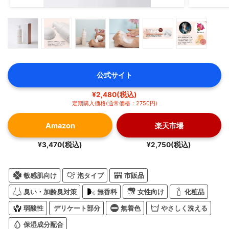
公式サイト
¥2,480(税込)
定期購入価格(通常価格：2750円)
Amazon
楽天市場
¥3,470(税込)
¥2,750(税込)
敏感肌向け
泡タイプ
市販品
臭い・加齢臭対策
無香料
女性向け
化粧品
弱酸性
デリケート部分
無着色
やさしく洗える
保湿成分配合