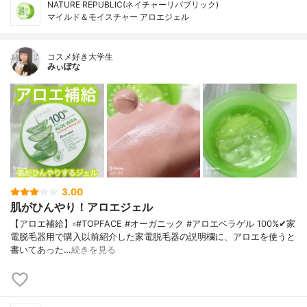
NATURE REPUBLIC(ネイチャーリパブリック)
マイルド＆モイスチャー アロエジェル
コスメ好き大学生
みぃぽな
3.00
肌がひんやり！アロエジェル
【アロエ補給】▫️#TOPFACE #オーガニック #アロエベラゲル 100%✔家
電脱毛器用で購入以前紹介した家電脱毛器の説明欄に、アロエを使うと
書いてあった…
続きを見る