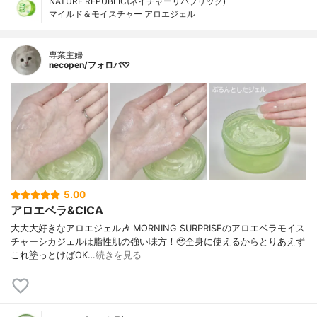
NATURE REPUBLIC(ネイチャーリパブリック)
マイルド＆モイスチャー アロエジェル
専業主婦
necopen/フォロバ♡
5.00
アロエベラ&CICA
大大大好きなアロエジェル🎶 MORNING SURPRISEのアロエベラモイス
チャーシカジェルは脂性肌の強い味方！🥹全身に使えるからとりあえず
これ塗っとけばOK…
続きを見る