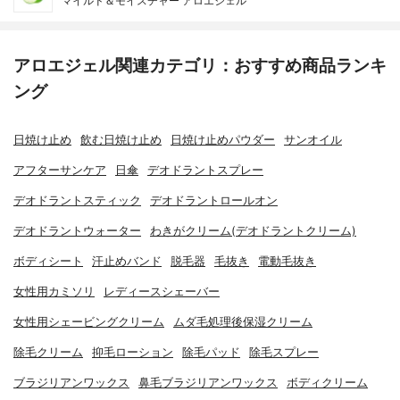
マイルド＆モイスチャー アロエジェル
アロエジェル関連カテゴリ：おすすめ商品ランキ
ング
日焼け止め
飲む日焼け止め
日焼け止めパウダー
サンオイル
アフターサンケア
日傘
デオドラントスプレー
デオドラントスティック
デオドラントロールオン
デオドラントウォーター
わきがクリーム(デオドラントクリーム)
ボディシート
汗止めバンド
脱毛器
毛抜き
電動毛抜き
女性用カミソリ
レディースシェーバー
女性用シェービングクリーム
ムダ毛処理後保湿クリーム
除毛クリーム
抑毛ローション
除毛パッド
除毛スプレー
ブラジリアンワックス
鼻毛ブラジリアンワックス
ボディクリーム