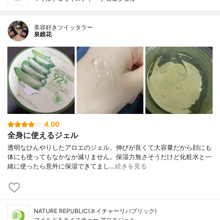
美容好きツイッタラー
泉鏡花
4.00
全身に使えるジェル
透明なひんやりしたアロエのジェル。伸びが良くて大容量だから顔にも
体にも使ってもなかなか減りません。保湿力無さそうだけど化粧水と一
緒に使ったら意外に保湿できてまし…
続きを見る
NATURE REPUBLIC(ネイチャーリパブリック)
マイルド＆モイスチャー アロエジェル