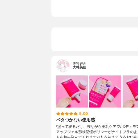
ソブテン、
種子エキス
ス、ハナス
美容好き
大崎美佳
5.00
ベタつかない使用感
\塗って寝るだけ、寝ながら美乳ケア♡/ボディモ
アップジェル形状記憶ポリマーがナイトブラのよ
トを包み込んでくれますハリを与えてうるおいを