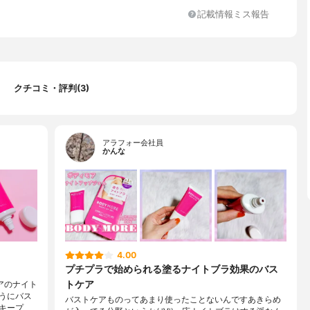
シアノコバラミン、ヒアルロン酸Ｎａ、アルニカ花エキス、ダイズ
記載情報ミス報告
、サクシノイルアテロコラーゲン、プエラリアミリフィカ根エキ
ゲ根エキス、香料
クチコミ・評判(3)
アラフォー会社員
かんな
4.00
プチプラで始められる塗るナイトブラ効果のバス
トケア
アのナイト
うにバス
バストケアものってあまり使ったことないんですあきらめ
キープ