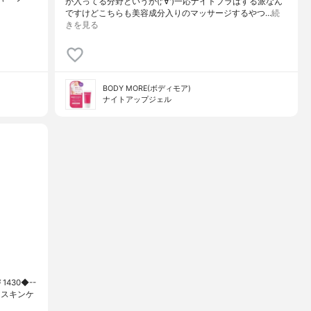
が入ってる分野というか(;'∀')一応ナイトブラはする派なん
ですけどこちらも美容成分入りのマッサージするやつ…
続
きを見る
BODY MORE(ボディモア)
ナイトアップジェル
1430◆--
ケア♪スキンケ