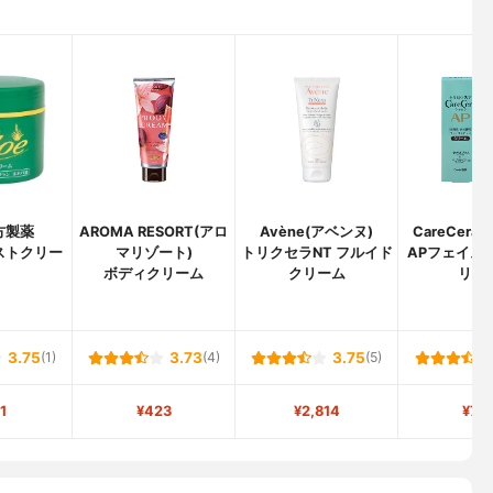
方製薬
AROMA RESORT(アロ
Avène(アベンヌ)
CareCera
ストクリー
マリゾート)
トリクセラNT フルイド
APフェイス
ボディクリーム
クリーム
リー
3.75
(1)
3.73
(4)
3.75
(5)
1
¥423
¥2,814
¥78