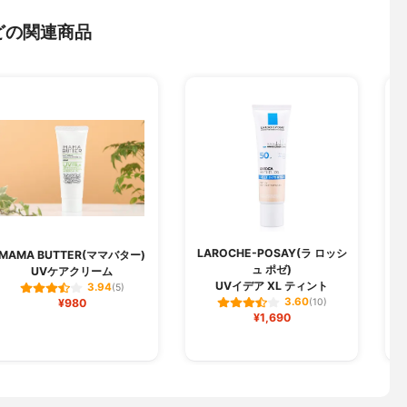
どの関連商品
LAROCHE-POSAY(ラ ロッシ
T
MAMA BUTTER(ママバター)
ュ ポゼ)
UVケアクリーム
UVイデア XL ティント
3.94
(5)
3.60
¥980
(10)
¥1,690