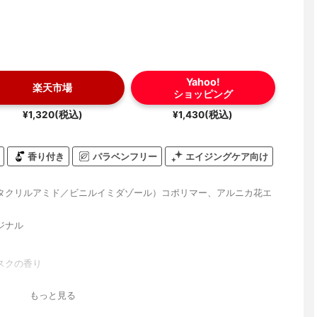
Yahoo!
楽天市場
ショッピング
¥1,320(税込)
¥1,430(税込)
香り付き
パラベンフリー
エイジングケア向け
タクリルアミド／ビニルイミダゾール）コポリマー、アルニカ花エ
ジナル
スクの香り
ール、（ＶＰ／メタクリルアミド／ビニルイミダゾール）コポリマ
もっと見る
ルコール、ＰＰＧ－６デシルテトラデセス－２０、カルボマー、Ａ
ノキシエタノール、ＢＧ、エチルヘキシルグリセリン、水添ポリイ