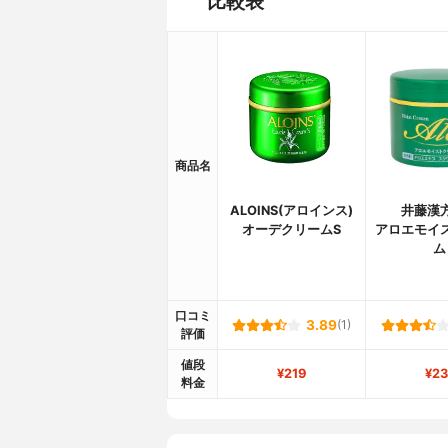
比較表
商品名
ALOINS(アロインス)
井藤漢
オーデクリームS
アロエモイ
ム
口コミ
3.89
(1)
評価
値段
¥219
¥23
料金