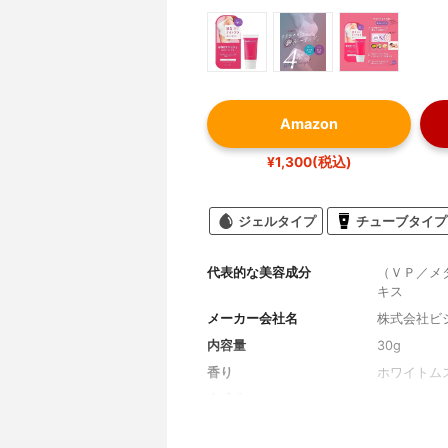
Amazon
¥1,300(税込)
ジェルタイプ
チューブタイプ
代表的な美容成分
（ＶＰ／メ
キス
メーカー会社名
株式会社ビ
内容量
30g
香り
ホワイトム
全成分
水、エタノ
ー、変性ア
ＭＰ、フェ