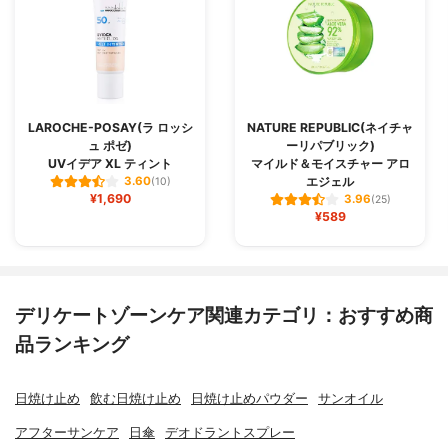
LAROCHE-POSAY(ラ ロッシ
NATURE REPUBLIC(ネイチャ
ュ ポゼ)
ーリパブリック)
UVイデア XL ティント
マイルド＆モイスチャー アロ
エジェル
3.60
(10)
¥1,690
3.96
(25)
¥589
デリケートゾーンケア関連カテゴリ：おすすめ商
品ランキング
日焼け止め
飲む日焼け止め
日焼け止めパウダー
サンオイル
アフターサンケア
日傘
デオドラントスプレー