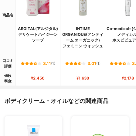
商品名
ARGITAL(アルジタル)
INTIME
Co-medical+
デリケートハイジーン
ORGANIQUE(アンティ
メディカル
ソープ
ーム オーガニック)
ホスピピュア
フェミニン ウォッシュ
口コミ
3.11
(1)
3.01
(1)
3
評価
値段
¥2,450
¥1,630
¥2,178
料金
ボディクリーム・オイルなどの関連商品