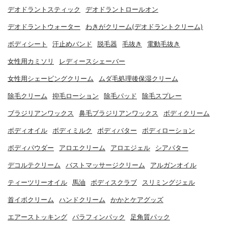
デオドラントスティック
デオドラントロールオン
デオドラントウォーター
わきがクリーム(デオドラントクリーム)
ボディシート
汗止めバンド
脱毛器
毛抜き
電動毛抜き
女性用カミソリ
レディースシェーバー
女性用シェービングクリーム
ムダ毛処理後保湿クリーム
除毛クリーム
抑毛ローション
除毛パッド
除毛スプレー
ブラジリアンワックス
鼻毛ブラジリアンワックス
ボディクリーム
ボディオイル
ボディミルク
ボディバター
ボディローション
ボディパウダー
アロエクリーム
アロエジェル
シアバター
デコルテクリーム
バストマッサージクリーム
アルガンオイル
ティーツリーオイル
馬油
ボディスクラブ
スリミングジェル
首イボクリーム
ハンドクリーム
かかとケアグッズ
エアーストッキング
パラフィンパック
足角質パック