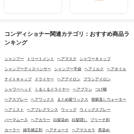
コンディショナー関連カテゴリ：おすすめ商品ラ
ンキング
シャンプー
トリートメント
ヘアマスク
シャワーキャップ
シャンプーディスペンサー
シャンプー手袋
ヘアミルク
ヘアオイル
ナイトキャップ
ドライヤー
ヘアアイロン
ブラシアイロン
シャワーヘッド
くるくるドライヤー
ヘアブラシ
つげ櫛
ヘアスプレー
ヘアワックス
まとめ髪ワックス
寝癖直しウォーター
ヘアミスト
ヘアフレグランス
ウィッグ
ウィッグスプレー
パーマムース
ヘアカラー
白髪染め
白髪隠し
ブリーチ剤
カーラー
縮毛矯正剤
ヘアチョーク
ヘアマスカラ
黒染め