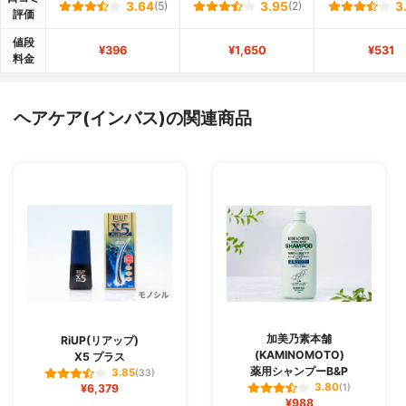
3.64
(5)
3.95
(2)
3
評価
値段
¥396
¥1,650
¥531
料金
ヘアケア(インバス)の関連商品
加美乃素本舗
RiUP(リアップ)
(KAMINOMOTO)
X5 プラス
薬用シャンプーB&P
3.85
(33)
3.80
¥6,379
(1)
¥988