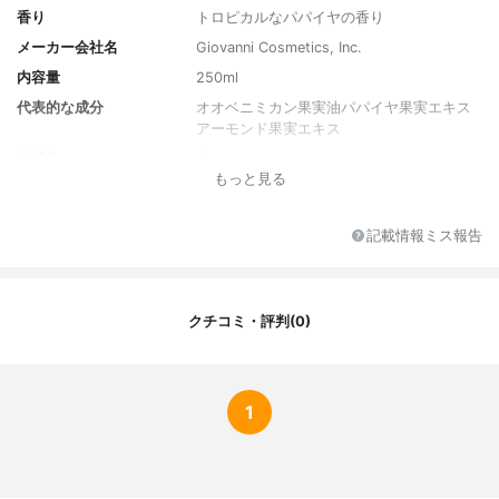
香り
トロピカルなパパイヤの香り
メーカー会社名
Giovanni Cosmetics, Inc.
内容量
250ml
代表的な成分
オオベニミカン果実油パパイヤ果実エキス
アーモンド果実エキス
全成分
水、セテアリルアルコール、ステアリルア
もっと見る
ルコール、アロエベラ液汁、グアーヒドロ
キシプロピルトリモニウムクロリド、キサ
ンタンガム、ジメチコン、グリセリン、パ
記載情報ミス報告
ンテノール、ポリソルベート60、ポリソル
ベート20、オオベニミカン果皮油、パパイ
ア果実エキス、オタネニンジン根エキス、
グレープフルーツ果実エキス、バニラ果実
クチコミ・評判(0)
エキス、サトウキビエキス、アーモンド果
実エキス、ステアリン酸グリコール、クエ
ン酸、香料、水溶性アナトー、フェノキシ
エタノール
1