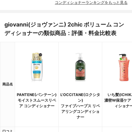
コンディショナーランキングをもっと見る
giovanni(ジョヴァンニ) 2chic ボリューム コン
ディショナーの類似商品：評価・料金比較表
商品名
PANTENE(パンテーン)
L'OCCITANE(ロクシタ
いち髪(ICHIK
モイストスムースリペ
ン)
濃密W保湿ケア
ア コンディショナー
ファイブハーブス リペ
ィショナ
アリングコンディショ
ナー
口コミ