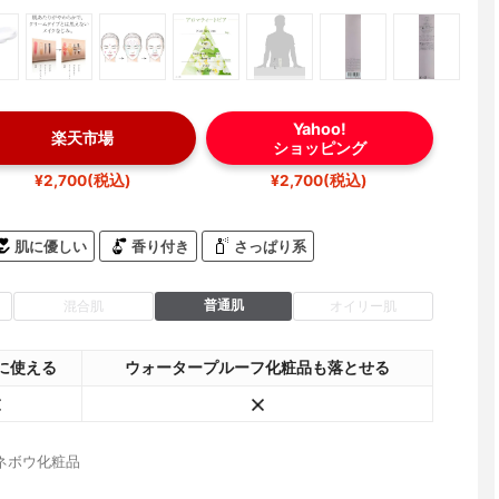
Yahoo!
楽天市場
ショッピング
¥2,700(税込)
¥2,700(税込)
肌に優しい
香り付き
さっぱり系
普通肌
混合肌
オイリー肌
に使える
ウォータープルーフ化粧品も落とせる
ネボウ化粧品