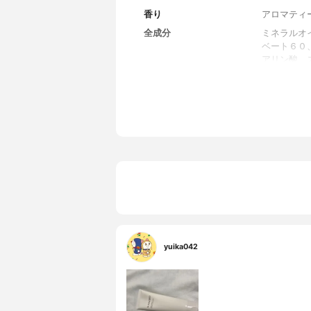
香り
アロマティ
全成分
ミネラルオ
ベート６０
アリン酸、
コン、トリ
シエタノー
yuika042