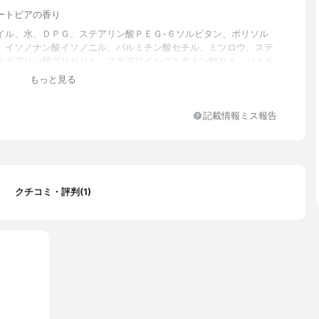
ートピアの香り
イル、水、ＤＰＧ、ステアリン酸ＰＥＧ-６ソルビタン、ポリソル
、イソノナン酸イソノニル、パルミチン酸セチル、ミツロウ、ステ
ステアリン酸グリセリル、ステアロイルグルタミン酸Ｎａ、ジメチ
ベヘニン、カニナバラ果実油、香料、ＥＤＴＡ-２Ｎａ、フェノキ
もっと見る
ル
記載情報ミス報告
クチコミ・評判(1)