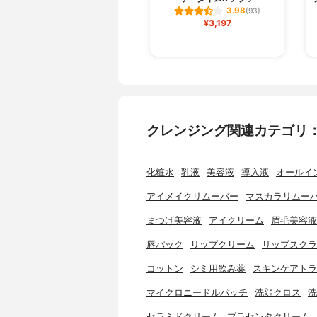
3.98
(93)
¥3,197
クレンジング関連カテゴリ
化粧水
乳液
美容液
導入液
オールイ
アイメイクリムーバー
マスカラリムー
まつげ美容液
アイクリーム
眉毛美容液
唇パック
リップクリーム
リップスクラ
コットン
シミ用飲み薬
スキンケアトラ
マイクロニードルパッチ
洗顔クロス
洗
セラミドクリーム
プラセンタクリーム