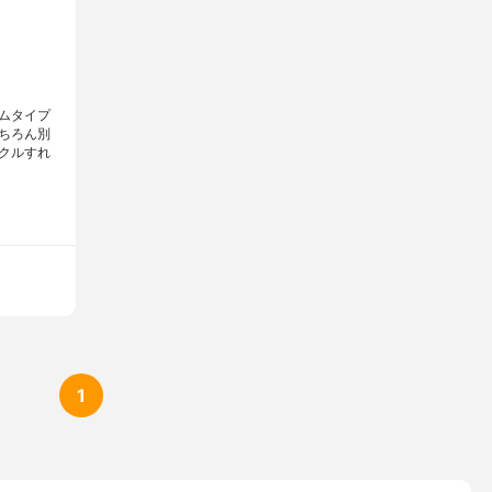
ムタイプ
ちろん別
クルすれ
1