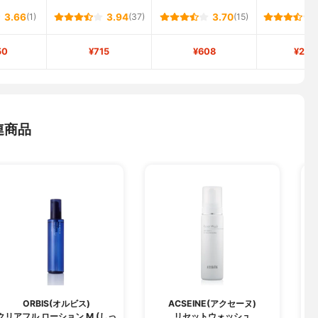
3.66
(1)
3.94
(37)
3.70
(15)
50
¥715
¥608
¥2,7
連商品
ORBIS(オルビス)
ACSEINE(アクセーヌ)
クリアフル ローション M (しっ
リセットウォッシュ