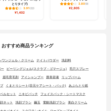
とりタイプ)
3.80
(9)
¥2,805
3.91
(22)
¥1,402
：おすすめ商品ランキング
ンワンジェル・クリーム
ナイトパウダー
洗顔料
バー
ピーリングジェル(スクラブ・ゴマージュ)
毛穴スプレー
眉毛育毛剤
アイシャンプー
唇美容液
リップバーム
ブ
くまとりシート(目元ケアシート・パック)
あぶらとり紙
ベルセット
ニキビパッチ
フェイスパック・シートマスク
顔ネット
洗顔ブラシ
繭玉
電動洗顔ブラシ
美白クリーム
ホホバオイル
スクワランオイル
ローズヒップオイル