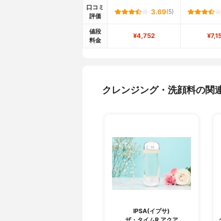
口コミ
3.69
(5)
評価
値段
¥4,752
¥7,1
料金
クレンジング・洗顔料の関
IPSA(イプサ)
ザ・タイムR アクア