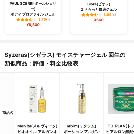
PAUL SCERRI(ポールシェリ
Bioré(ビオレ)
ー)
Z さらっと快適ジェル
ボディ プロファイル ジェル
3.69
(4)
3.70
(1)
¥660
¥8,800
Syzeras(シゼラス) モイスチャージェル 回生の
類似商品：評価・料金比較表
商品名
Melvita(メルヴィータ)
mixim(ミクシム)
TO-PLAN(ト
ビオオイル アルガンオ
ポーション アルガン
ヒアルロン酸配