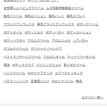
女性用シェービングクリーム
ムダ毛処理後保湿クリーム
除毛クリーム
抑毛ローション
除毛パッド
除毛スプレー
ブラジリアンワックス
鼻毛ブラジリアンワックス
ボディクリーム
ボディオイル
ボディミルク
ボディバター
ボディローション
ボディパウダー
アロエクリーム
アロエジェル
シアバター
デコルテクリーム
デリケートゾーンケア
バストマッサージクリーム
アルガンオイル
ティーツリーオイル
馬油
ボディスクラブ
スリミングジェル
首イボクリーム
ハンドクリーム
かかとケアグッズ
エアーストッキング
パラフィンパック
足角質パック
かかとクリーム
軽石
カテゴリ一覧へ