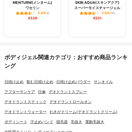
MENTURM(メンターム)
SKIN AQUA(スキンアクア)
ワセリン
スーパーモイスチャージェル
3.85
3.68
(3)
(14)
¥339
¥531
ボディジェル関連カテゴリ：おすすめ商品ランキ
ング
日焼け止め
飲む日焼け止め
日焼け止めパウダー
サンオイル
アフターサンケア
日傘
デオドラントスプレー
デオドラントスティック
デオドラントロールオン
デオドラントウォーター
わきがクリーム(デオドラントクリーム)
ボディシート
汗止めバンド
脱毛器
毛抜き
電動毛抜き
女性用カミソリ
レディースシェーバー