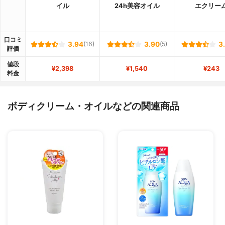
イル
24h美容オイル
エクリー
口コミ
3.94
(16)
3.90
(5)
3
評価
値段
¥2,398
¥1,540
¥243
料金
ボディクリーム・オイルなどの関連商品