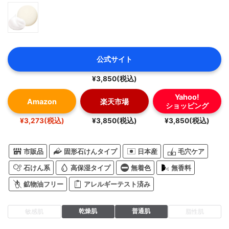
公式サイト
¥3,850(税込)
Yahoo!
Amazon
楽天市場
ショッピング
¥3,273(税込)
¥3,850(税込)
¥3,850(税込)
市販品
固形石けんタイプ
日本産
毛穴ケア
石けん系
高保湿タイプ
無着色
無香料
鉱物油フリー
アレルギーテスト済み
乾燥肌
普通肌
敏感肌
脂性肌