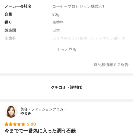
メーカー会社名
コーセープロビジョン株式会社
容量
80g
香り
無香料
製造国
日本
全成分
カリ含有石ケン素地・水・ラウリン酸・グ
リセリン・オリーブ油・グリコシルトレハ
もっと見る
ロース・コメエキス・ダイズ発酵エキス・
トコフェロール・ビフィズス菌発酵エキ
ス・ポリクオタニウム－51・BG・エタノー
記載情報ミス報告
ル・クエン酸・スクロース・加水分解水添
デンプン・結晶セルロース・乳酸Na・フェ
ノキシエタノール・メチルパラベン
クチコミ・評判(1)
美容・ファッションブロガー
やまみ
5.00
今までで一番気に入った潤う石鹸