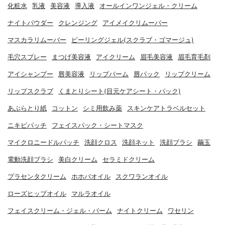
化粧水
乳液
美容液
導入液
オールインワンジェル・クリーム
ナイトパウダー
クレンジング
アイメイクリムーバー
マスカラリムーバー
ピーリングジェル(スクラブ・ゴマージュ)
毛穴スプレー
まつげ美容液
アイクリーム
眉毛美容液
眉毛育毛剤
アイシャンプー
唇美容液
リップバーム
唇パック
リップクリーム
リップスクラブ
くまとりシート(目元ケアシート・パック)
あぶらとり紙
コットン
シミ用飲み薬
スキンケアトラベルセット
ニキビパッチ
フェイスパック・シートマスク
マイクロニードルパッチ
洗顔クロス
洗顔ネット
洗顔ブラシ
繭玉
電動洗顔ブラシ
美白クリーム
セラミドクリーム
プラセンタクリーム
ホホバオイル
スクワランオイル
ローズヒップオイル
マルラオイル
フェイスクリーム・ジェル・バーム
ナイトクリーム
ワセリン