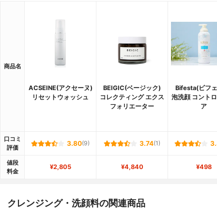
商品名
ACSEINE(アクセーヌ)
BEIGIC(ベージック)
Bifesta(ビフ
リセットウォッシュ
コレクティング エクス
泡洗顔 コント
フォリエーター
ア
口コミ
3.80
(9)
3.74
(1)
3
評価
値段
¥2,805
¥4,840
¥498
料金
クレンジング・洗顔料の関連商品