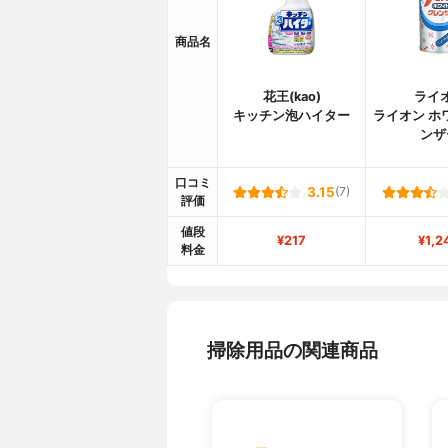
商品名
花王(kao)
ライ
キッチン泡ハイター
ライオン ホ
ンザ
口コミ
3.15
(7)
評価
値段
¥217
¥1,2
料金
掃除用品の関連商品