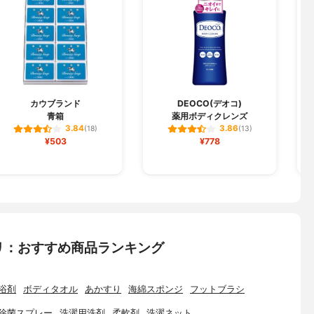
カウブランド
DEOCO(デオコ)
青箱
薬用ボディクレンズ
3.84
3.86
(18)
(13)
¥503
¥778
リ：おすすめ商品ランキング
浴剤
ボディタオル
あかすり
海綿スポンジ
フットブラシ
除菌スプレー
洗濯用洗剤
柔軟剤
洗濯ネット