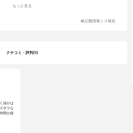
もっと見る
記載情報ミス報告
クチコミ・評判(1)
く油がは
ズボラな
時間が経