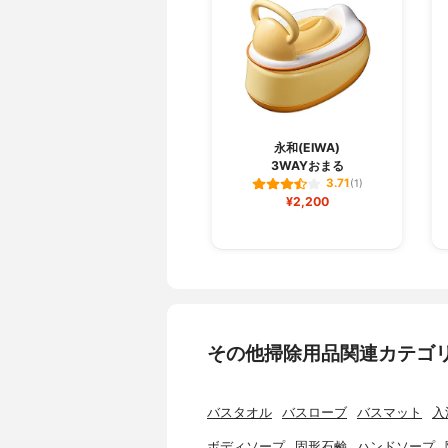
永和(EIWA)
3WAYおまる
3.71
(1)
¥2,200
その他掃除用品関連カテゴ
バスタオル
バスローブ
バスマット
入
ボディソープ
固形石鹸
ハンドソープ