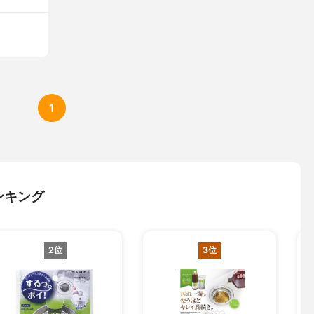
1
ンキング
2位
3位