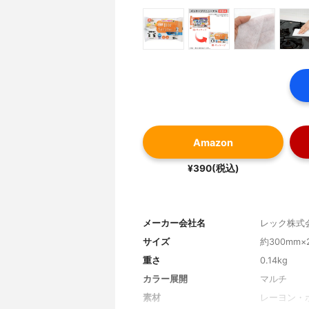
Amazon
¥390(税込)
メーカー会社名
レック株式
サイズ
約300mm×
重さ
0.14kg
カラー展開
マルチ
素材
レーヨン・