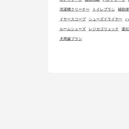
洗濯槽クリーナー
トイレブラシ
補助便
イヤースコープ
シューズドライヤー
ハ
ルームシューズ
レジカゴリュック
遺伝
犬用歯ブラシ