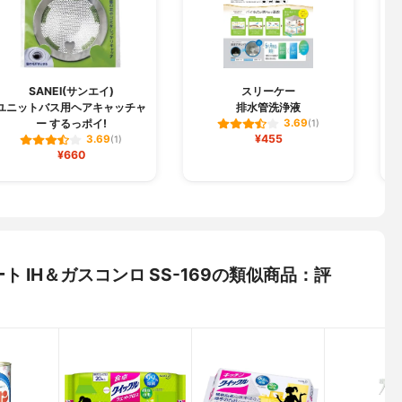
SANEI(サンエイ)
スリーケー
ユニットバス用ヘアキャッチャ
排水管洗浄液
ー するっポイ!
3.69
(1)
¥455
3.69
(1)
¥660
ート IH＆ガスコンロ SS-169の類似商品：評